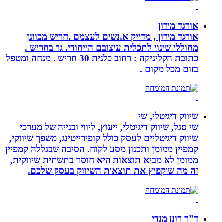
אורגד מירון
אורגד מירון , מדייק א.נשים לעצמם .חריש מכוונן
מחוללי שינוי לתכלית עיצובם הייחודי. גר בחריש .
כתובת הקליניקה : רחוב כלנית 30 חריש . מנחה ומטפל
בזום מכל מקום .
שיווק דיגיטלי, שי
שי סגל, שיווק דיגיטלי, ייעוץ, ליווי ובנייה של מערכי
שיווק דיגיטליים לעסק כולל קופירייטינג, משפך שיווקי,
קמפיין ממומן ותכנון מסע לקוח. הסיבה שבגללה קמפיין
ממומן לא מביא תוצאות היא חוסר בתשתית שיווקית,
זה מה שיקפיץ את תוצאות השיווק בעסק שלכם.
ד”ר רונן מנדי