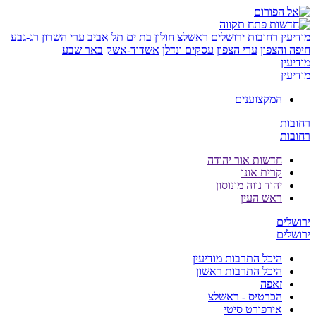
ן
רחובות
ירושלים
ראשלצ
חולון בת ים
תל אביב
ערי השרון
רג-גבע
והצפון
ערי הצפון
עסקים ונדלן
אשדוד-אשק
באר שבע
ן
ן
המקצוענים
ת
ת
חדשות אור יהודה
קרית אונו
יהוד נווה מונוסון
ראש העין
ים
ים
היכל התרבות מודיעין
היכל התרבות ראשון
זאפה
הכרטיס - ראשלצ
אירפורט סיטי