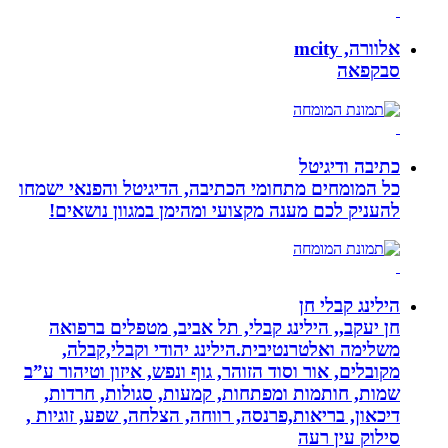
אלוורה, mcity
סבקפאה
כתיבה ודיגיטל
כל המומחים מתחומי הכתיבה, הדיגיטל והפנאי ישמחו
להעניק לכם מענה מקצועי ומהימן במגוון נושאים!
הילינג קבלי חן
חן יעקב,, הילינג קבלי, תל אביב, מטפלים ברפואה
משלימה ואלטרנטיבית.הילינג יהודי וקבלי,קבלה,
מקובלים, אור וסוד הזוהר, גוף ונפש, איזון וטיהור ע”ב
שמות, חותמות ומפתחות, קמעות, סגולות, חרדות,
דיכאון, בריאות,פרנסה, רווחה, הצלחה, שפע, זוגיות ,
סילוק עין רעה