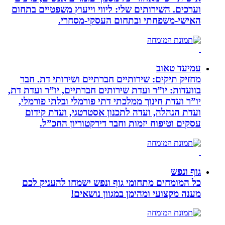
וערכים. השירותים שלי: ליווי וייעוץ משפטיים בתחום
האישי-משפחתי ובתחום העסקי-מסחרי.
עמיעד טאוב
מחזיק תיקים: שירותיים חברתיים ושירותי דת. חבר
בוועדות: יו”ר ועדת שירותים חברתיים, יו”ר ועדת דת,
יו”ר ועדת חינוך ממלכתי דתי פורמלי ובלתי פורמלי,
ועדת הנהלה, ועדה לתכנון אסטרטגי, ועדת קידום
עסקים וטיפוח יזמות וחבר דירקטוריון החכ”ל.
גוף ונפש
כל המומחים מתחומי גוף ונפש ישמחו להעניק לכם
מענה מקצועי ומהימן במגוון נושאים!