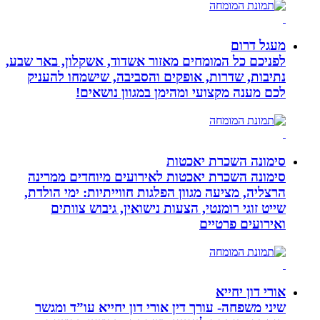
מעגל דרום
לפניכם כל המומחים מאזור אשדוד, אשקלון, באר שבע,
נתיבות, שדרות, אופקים והסביבה, שישמחו להעניק
לכם מענה מקצועי ומהימן במגוון נושאים!
סימונה השכרת יאכטות
סימונה השכרת יאכטות לאירועים מיוחדים ממרינה
הרצליה, מציעה מגוון הפלגות חווייתיות: ימי הולדת,
שייט זוגי רומנטי, הצעות נישואין, גיבוש צוותים
ואירועים פרטיים
אורי דון יחייא
שיני משפחה- עורך דין אורי דון יחייא עו”ד ומגשר