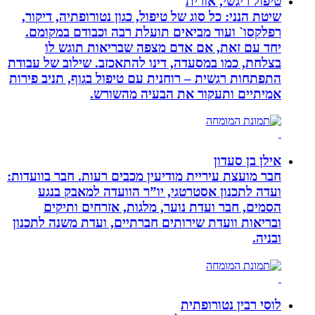
טיפול ריגשי, אורית
שיטת הנני: כל סוג של טיפול, כגון נטורופתיה, דיקור,
רפלקסו` ועוד מביאים תועלת רבה וכבודם במקומם.
יחד עם זאת, אם אדם מצפה שבריאות תוגש לו
בצלחת, כמו במסעדה, דינו להתאכזב. שילוב של עבודת
התפתחות רגשית – רוחנית עם טיפול בגוף, תניב פירות
אמיתיים ותעקור את הבעיה מהשורש.
אילן בן סעדון
חבר מועצת עיריית מודיעין מכבים רעות. חבר בוועדות:
ועדה לתכנון אסטרטגי, יו”ר הוועדה למאבק בנגע
הסמים, חבר ועדת נוער, מלגות, אזרחים ותיקים
ובריאות וועדת שירותים חברתיים, ועדת משנה לתכנון
ובניה.
לוסי רבין נטורופתית