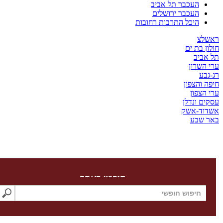
העכבר תל אביב
העכבר ירושלים
היכל התרבות רחובות
צ
בת ים
יב
שרון
ע
והצפון
צפון
 ונדלן
ד-אשק
שבע
חיפוש באתר