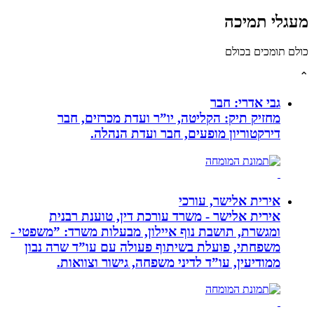
לי תמיכה
תומכים בכולם
גבי אדרי: חבר
מחזיק תיק: הקליטה, יו”ר ועדת מכרזים, חבר
דירקטוריון מופעים, חבר ועדת הנהלה.
אירית אלישר, עורכי
אירית אלישר - משרד עורכת דין, טוענת רבנית
ומגשרת, תושבת נוף איילון, מבעלות משרד: ”משפטי -
משפחתי, פועלת בשיתוף פעולה עם עו”ד שרה נבון
ממודיעין, עו”ד לדיני משפחה, גישור וצוואות.