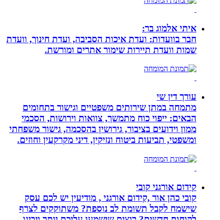
איתי אלמוג בר:
חבר בוועדות: ועדת איכות הסביבה, ועדת חינוך, וועדת
שמות וועדת תיירות שימור אתרים ומורשת.
עורך דין שי
מתמחה במתן שירותים משפטיים וגישור בתחומים
הבאים: ייפוי כוח מתמשך, צוואות וירושות, הסכמי
ממון וידועים בציבור, גירושין בהסכמה, גישור משפחתי
ומשפטי, תביעות ביטוח ונזיקין, דיני מקרקעין וחוזים.
קידום אורגני קובי
קובי כהן אור ,קידום אורגני , מודיעין יש לכם עסק
שישמח לקבל תשומת לב נוספת? משתוקקים לצרף
לקוחות חדשים? רוצים שישמעו עליכם יותר ויבינו