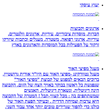
יעוץ עיסקי
ארגונים וקבוצות
חברות, מוסדות ציבוריים, עיריות, ארגונים וולנטרים,
עיריות, ארגוני רפואה, משטרה. מעגלים וכתבות שיזרקו
זרקור על הפעילות בכל המוסדות והארגונים בארץ
מעגל מפיצי האור
מעגל נטוורקינג -מפיצי האור עם היו”ר אורית גרושטיין.
ברוכים הבאים למפגש של קבוצת ”מפיצי האור”
שנפגשת כל ראשון בבוקר באויר הצח של הזום. הקבוצה
הינה דיגיטלית, ונשארת דיגיטלית. האנשים
שמשתתפים בה : מכל קצווי-תבל ! המטרה של הקבוצה
היא ערבות וצמיחה הדדית . ובעיקר הפצת האור של
כולנו כדי להפוך שגרירים טובים יותר אחד עבור השני.