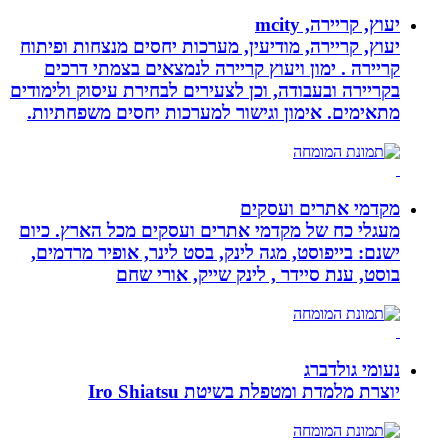
יעוץ, קריירה, mcity
יעוץ, קריירה, מודיעין, מערכות יחסים מנצחות ופיתוח
קריירה . ימון ויעוץ קריירה לנמצאים בצמתי דרכים
בקריירה ובעבודה, וכן לצעירים לבחירת עיסוק ולימודים
מתאימים. אימון וגישור למערכות יחסים משפחתיות.
מקדמי אתרים ועסקים
מעגלי כח של מקדמי אתרים ועסקים מכל הארץ. כיום
ישנם: בייפוסט, מגה לינק, בסט לינר, אופיר מרדמים,
בוסט, ענת סיידר , לינק שייק, אורי שחם
נעומי גולדברג
יוצרת מלמדת ומטפלת בשיטת Iro Shiatsu