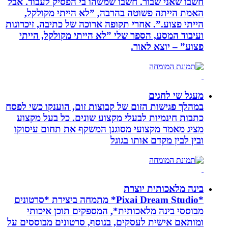
חשבו שאני שבור. חשבו שמשהו בי הפסיק לעבוד. אבל
האמת הייתה פשוטה בהרבה, ”לא הייתי מקולקל,
הייתי פצוע.”. אחרי תקופה ארוכה של כתיבה, זיכרונות
ועיבוד המסע, הספר שלי ”לא הייתי מקולקל, הייתי
פצוע” – יוצא לאור.
מעגל שי לחגים
במהלך פגישות הזום של קבוצות זום, הוענקו כשי לפסח
כתבות חינמיות לבעלי מקצוע שונים. כל בעל מקצוע
מציג מאמר מקצועי מסוגנן המשקף את תחום עיסוקו
ובין לבין מקדם אותו בגוגל
בינה מלאכותית יוצרת
*Pixai Dream Studio* מתמחה ביצירת *סרטונים
מבוססי בינה מלאכותית*, המספקים תוכן איכותי
ומותאם אישית לעסקים, בנוסף, סרטונים מבוססים על