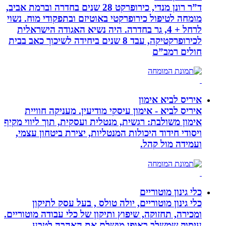
ד”ר רונן מנדי, כירופרקט 28 שנים בחדרה וברמת אביב,
מומחה לטיפול כירופרקטי באוטיזם ובתפקודי מוח. נשוי
לרחל + 4, גר בחדרה. היה נשיא האגודה הישראלית
לכירופרקטיקה, עבד 8 שנים ביחידה לשיכוך כאב בבית
חולים רמב”ם
איריס לביא אימון
איריס לביא - אימון עיסקי מודיעין. מעניקה חוויית
אימון משולבת: רגשית, מנטלית ועסקית, תוך ליווי מקיף
ויסודי חידוד היכולות המנטליות, יצירת ביטחון עצמי,
ועמידה מול קהל.
כלי גינון מוטוריים
כלי גינון מוטוריים, יולה טולס , בעל עסק לתיקון
ומכירה, תחזוקה, שיפוץ ותיקון של כלי עבודה מוטוריים.
עיסוק שמשלב באופן מושלם את האהבה לטבע,