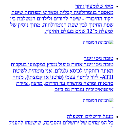
מיקי שלומציון זוהר
מאסטר בנומרולוגיה קבלית וטארוט ומפתחת שיטת
”קוד החיבור” - שיטה להורים ולילדים המשלבת בין
שפת החינוך לבין שפת הנומרולוגיה, מתוך ניסיון של
למעלה מ־32 שנים בעולם החינוך.
טובה גיטי זינגר
טובה גיטי זינגר אחות טיפול נמרץ במקצועי בעקבות
תאונה רותקתי לכיסא גלגלים. אני מומחית לשיטת
ATH- ליווי לריפוי עצמי (פרטני או קבוצתי), מנחה
סדנאות ומרצה מהשרון עד הדרום, מרצה, ציירת
אינטואיטיבית עובדת גם בזום
מעגל ירושלים והשפלה
כל המומחים של ירושלים והסביבה, שישמחו להעניק