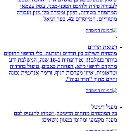
לעבודה פיזית ולהיבט הטכני-מכני. עסק עצמאי
המתמחה בשירות, תיקון ומכירת כלי גינון ועבודה
מוטוריים. המייסדים 42, כפר דניאל
רפואת תדרים
מומחית לשילוב בין תדרים ותודעה- כלי הריפוי החזקים
ביותר בעולם!!! נטורופתית כ-18 שנה, המשלבת ידע
מתקדם לריפוי מלא, הפחתת כאבים, טיפול בחרדות
וטראומות, איזון מערכות הגוף, זרימה אנרגטית נכונה
וחיים מתוך ”תדר גבוה”.
מעגל דיגיטל
כל המומחים מתחום הדיגיטל, ישמחו להעניק לכם
מענה מקצועי ומהימן במגוון נושאים!