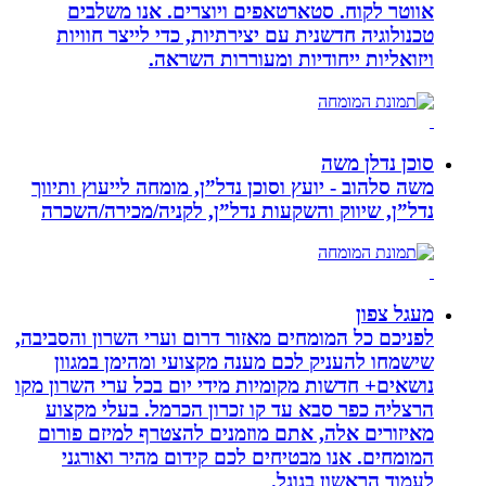
אווטר לקוח. סטארטאפים ויוצרים. אנו משלבים
טכנולוגיה חדשנית עם יצירתיות, כדי לייצר חוויות
ויזואליות ייחודיות ומעוררות השראה.
סוכן נדלן משה
משה סלהוב - יועץ וסוכן נדל”ן, מומחה לייעוץ ותיווך
נדל”ן, שיווק והשקעות נדל”ן, לקניה/מכירה/השכרה
מעגל צפון
לפניכם כל המומחים מאזור דרום וערי השרון והסביבה,
שישמחו להעניק לכם מענה מקצועי ומהימן במגוון
נושאים+ חדשות מקומיות מידי יום בכל ערי השרון מקו
הרצליה כפר סבא עד קו זכרון הכרמל. בעלי מקצוע
מאיזורים אלה, אתם מוזמנים להצטרף למיזם פורום
המומחים. אנו מבטיחים לכם קידום מהיר ואורגני
לעמוד הראשון בגוגל.