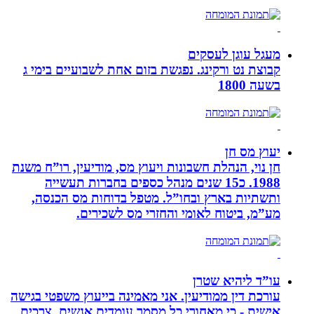
מעגל עוגן לעסקים
קבוצת נט ורקינג. נפגשת בזום אחת לשבועיים בימי ג
בשעה 1800
יעוץ מס חן
חן נוי, הנהלת חשבונות ויעוץ מס, מודיעין, רו”ח משנת
1988. כ15 שנים מנהל כספים בחברות תעשייה
ותשתיות בארץ ובחו”ל. מטפל בדוחות מס הכנסה,
מע”מ, ביטוח לאומי והחזרי מס לשכירים.
עו”ד ליהיא שטרן
עורכת דין ממודיעין. אני מאמינה בייעוץ משפטי בגישה
אישית - כי מאחורי כל מסמך עומדים אנשים, צרכים