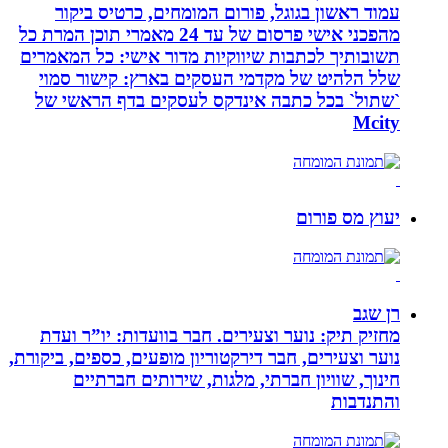
עמוד ראשון בגוגל, פורום המומחים, כרטיס ביקור
מהפכני אישי פרסום של עד 24 מאמרי תוכן המרת כל
תשובותיך לכתבות שיווקיות מדור אישי: כל המאמרים
שלל הלהיט של מקדמי העסקים בארץ: קישור סמוי
`שתול` בכל כתבה אינדקס לעסקים בדף הראשי של
Mcity
יעוץ מס פורום
רן שגב
מחזיק תיק: נוער וצעירים. חבר בוועדות: יו”ר ועדת
נוער וצעירים, חבר דירקטוריון מופעים, כספים, ביקורת,
חינוך, שוויון חברתי, מלגות, שירותים חברתיים
והתנדבות