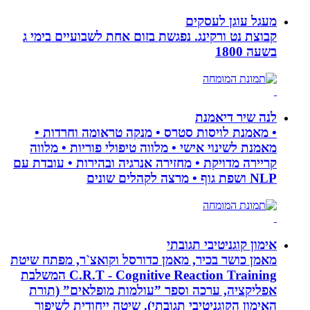
מעגל עוגן לעסקים
קבוצת נט ורקינג. נפגשת בזום אחת לשבועיים בימי ג
בשעה 1800
לנה שיר דיאמנת
• מאמנת לויסות סטרס • מנקה טראומה וחרדות •
מאמנת לשינוי אישי • מלווה טיפולי פוריות • מלווה
קריירה מדויקת • מחזירה אנרגיה ובהירות • עובדת עם
NLP ושפת גוף • מרצה לקהלים שונים
אימון קוגניטיבי תגובתי
מאמן כושר בכיר, מאמן כדורסל וקואצ`ר, מפתח שיטת
C.R.T - Cognitive Reaction Training המשלבת
אפליקציה, ערכה וספר ”עולמות מופלאים” (תורת
האימון הקוגניטיבי תגובתי). שיטה ייחודית לשיפור