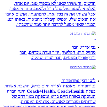
חדשים, וחששתי שאני לא מספיק טוב. יום אחד,
נאלצתי לעמוד מול קהל גדול ולנאום. פחדתי מאוד,
אבל עשיתי את זה בכל זאת. להפתעתי, אנשים אהבו
את הנאום שלי, ואפילו קיבלתי מחמאות. באותו רגע
הבנתי שאני מסוגל להרבה יותר ממה שחשבתי.
גבי אדרי: חבר
מחזיק תיק: הקליטה, יו”ר ועדת מכרזים, חבר
דירקטוריון מופעים, חבר ועדת הנהלה.
לוסי רבין נטורופתית
נטורופתית, מאמנת לאורח חיים בריא, תושבת אשדוד.
בעלת Coach4Health, Coach4health הינה חברה
העוסקת באורח חיים בריא ומספקת מגוון רחב של
שירותים ומוצרים לאנשים, ארגונים ומוסדות,
המבקשים לשפר את איכות חייהם ולאמץ עקרונות של