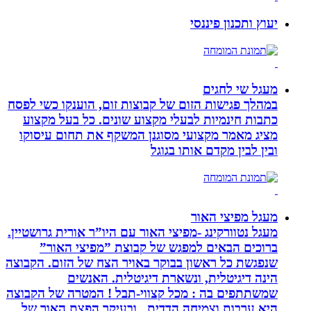
יעוץ ותכנון פיננסי
מעגל שי לחגים
במהלך פגישות הזום של קבוצות זום, הוענקו כשי לפסח
כתבות חינמיות לבעלי מקצוע שונים. כל בעל מקצוע
מציג מאמר מקצועי מסוגנן המשקף את תחום עיסוקו
ובין לבין מקדם אותו בגוגל
מעגל מפיצי האור
מעגל נטוורקינג -מפיצי האור עם היו”ר אורית גרושטיין.
ברוכים הבאים למפגש של קבוצת ”מפיצי האור”
שנפגשת כל ראשון בבוקר באויר הצח של הזום. הקבוצה
הינה דיגיטלית, ונשארת דיגיטלית. האנשים
שמשתתפים בה : מכל קצווי-תבל ! המטרה של הקבוצה
היא ערבות וצמיחה הדדית . ובעיקר הפצת האור של