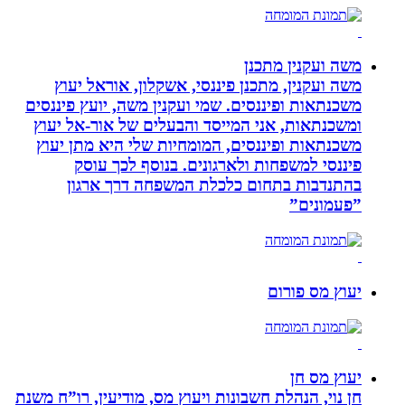
משה ועקנין מתכנן
משה ועקנין, מתכנן פיננסי, אשקלון, אוראל יעוץ
משכנתאות ופיננסים. שמי ועקנין משה, יועץ פיננסים
ומשכנתאות, אני המייסד והבעלים של אור-אל יעוץ
משכנתאות ופיננסים, המומחיות שלי היא מתן יעוץ
פיננסי למשפחות ולארגונים. בנוסף לכך עוסק
בהתנדבות בתחום כלכלת המשפחה דרך ארגון
”פעמונים”
יעוץ מס פורום
יעוץ מס חן
חן נוי, הנהלת חשבונות ויעוץ מס, מודיעין, רו”ח משנת