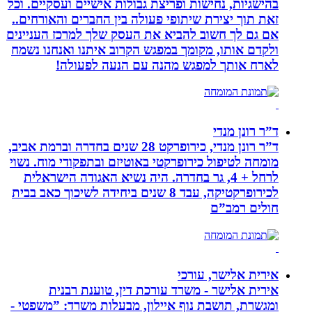
בהישגיות, נחישות ופריצת גבולות אישיים ועסקיים. וכל
זאת תוך יצירת שיתופי פעולה בין החברים והאורחים..
אם גם לך חשוב להביא את העסק שלך למרכז העניינים
ולקדם אותו, מקומך במפגש הקרוב איתנו ואנחנו נשמח
לארח אותך למפגש מהנה עם הנעה לפעולה!
ד”ר רונן מנדי
ד”ר רונן מנדי, כירופרקט 28 שנים בחדרה וברמת אביב,
מומחה לטיפול כירופרקטי באוטיזם ובתפקודי מוח. נשוי
לרחל + 4, גר בחדרה. היה נשיא האגודה הישראלית
לכירופרקטיקה, עבד 8 שנים ביחידה לשיכוך כאב בבית
חולים רמב”ם
אירית אלישר, עורכי
אירית אלישר - משרד עורכת דין, טוענת רבנית
ומגשרת, תושבת נוף איילון, מבעלות משרד: ”משפטי -