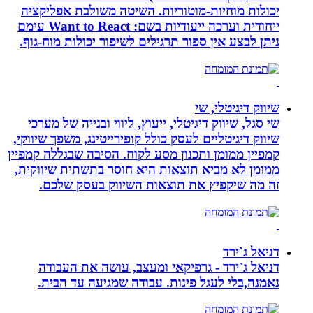
יכולות מוחיות-מוטוריות. השיטה משולבת אפליקציה
ייחודית וערכה ייעודיות בשם: Want to React עימם
ניתן לבצע אין ספור תרגילים לשיפור יכולות מוח-גוף.
שיווק דיגיטלי, שי
שי סגל, שיווק דיגיטלי, ייעוץ, ליווי ובנייה של מערכי
שיווק דיגיטליים לעסק כולל קופירייטינג, משפך שיווקי,
קמפיין ממומן ותכנון מסע לקוח. הסיבה שבגללה קמפיין
ממומן לא מביא תוצאות היא חוסר בתשתית שיווקית,
זה מה שיקפיץ את תוצאות השיווק בעסק שלכם.
דניאל ג`ירד
דניאל ג`ירד - גרפיקאי ומעצב, עושה את העבודה
נאמנה,בלי לעגל פינות. עבודה שמגיעה עד הבית.