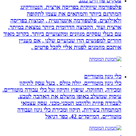
עסקים פורחים בנגב
פלטפורמה שיווקית בפריסה ארצית. הנטוורקינג
המתרגם ביותר והמתאים את עצמו לתקופה
ולאילוצים. פלטפורמה אינטרנטית , קבוצות בפריסה
ארצית ועוד. הקבוצה הדרומית ביותר נמצאת במיתר,
עם בעלי עסקים מגוונים ומקצועיים ביותר. בקרוב מאוד
חוזרים למפגשים הדו שבועיים שלנו , אם מעניין
אותכם מוזמנים לפנות אליי לקבל פרטים .
כלי גינון מוטוריים
כלי גינון מוטוריים, יולה טולס , בעל עסק לתיקון
ומכירה, תחזוקה, שיפוץ ותיקון של כלי עבודה מוטוריים.
עיסוק שמשלב באופן מושלם את האהבה לטבע,
לעבודה פיזית ולהיבט הטכני-מכני. עסק עצמאי
המתמחה בשירות, תיקון ומכירת כלי גינון ועבודה
מוטוריים. המייסדים 42, כפר דניאל