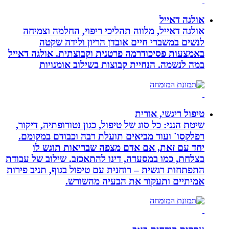
אולגה דאייל
אולגה דאייל, מלווה תהליכי ריפוי, החלמה וצמיחה
לנשים במשברי חיים אובדן הריון ולידה שקטה
באמצעות פסיכודרמה פרטנית וקבוצתית. אולגה דאייל
במה לנשמה. ‏הנחיית קבוצות בשילוב אומנויות‏
טיפול ריגשי, אורית
שיטת הנני: כל סוג של טיפול, כגון נטורופתיה, דיקור,
רפלקסו` ועוד מביאים תועלת רבה וכבודם במקומם.
יחד עם זאת, אם אדם מצפה שבריאות תוגש לו
בצלחת, כמו במסעדה, דינו להתאכזב. שילוב של עבודת
התפתחות רגשית – רוחנית עם טיפול בגוף, תניב פירות
אמיתיים ותעקור את הבעיה מהשורש.