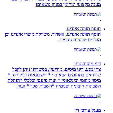
מענה מקצועי ומהימן במגוון נושאים!
תוסף תזונה אינדיגו,
תוסף תזונה אינדיגו, אשדוד. משווקת מוצרי אינדיגו וכן
מוצרים טבעיים נוספים.
דיני מיסים צחי
צחי מנע, דיני מיסים, מודיעין, במשרדנו ניתן לקבל
שירותים בתחומים הבאים : * חשבונאות וביקורת. *
מיסוי מקומי ובינלאומי * יעוץ פיננסי וכלכלי *הנהלת
חשבונות חיצונית ופנימית *חשבות שכר * ועוד.
מעגל עורכי דין