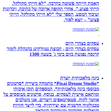
האמת הייתה פשוטה בהרבה, ”לא הייתי מקולקל,
הייתי פצוע.”. אחרי תקופה ארוכה של כתיבה, זיכרונות
ועיבוד המסע, הספר שלי ”לא הייתי מקולקל, הייתי
פצוע” – יוצא לאור.
עסקים בצהרי היום
עסקים בצהרי היום - קבוצת נטוורקינג בהנהלת לימור
קרנסה נפגשת בזום בימי ג` בשעה 1300
בינה מלאכותית יוצרת
*Pixai Dream Studio* מתמחה ביצירת *סרטונים
מבוססי בינה מלאכותית*, המספקים תוכן איכותי
ומותאם אישית לעסקים, בנוסף, סרטונים מבוססים על
אווטר לקוח. סטארטאפים ויוצרים. אנו משלבים
טכנולוגיה חדשנית עם יצירתיות, כדי לייצר חוויות
ויזואליות ייחודיות ומעוררות השראה.