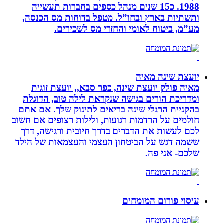
1988. כ15 שנים מנהל כספים בחברות תעשייה
ותשתיות בארץ ובחו”ל. מטפל בדוחות מס הכנסה,
מע”מ, ביטוח לאומי והחזרי מס לשכירים.
יועצת שינה מאיה
מאיה פולק יועצת שינה, כפר סבא,, יועצת זוגית
ומדריכת הורים בגישה שנקראת לילה טוב, הדוגלת
בהקניית הרגלי שינה בריאים לתינוק שלך. אם אתם
חולמים על הרדמות רגועות, ולילות רצופים אם חשוב
לכם לעשות את הדברים בדרך חיובית ורגישה, דרך
ששמה דגש על הביטחון העצמי והעצמאות של הילד
שלכם- אני פה.
עיסוי פורום המומחים