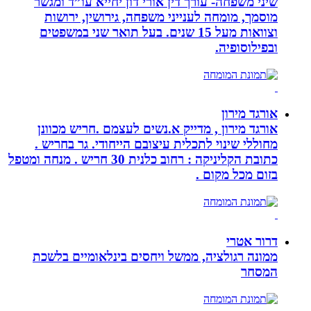
שיני משפחה- עורך דין אורי דון יחייא עו”ד ומגשר
מוסמך, מומחה לענייני משפחה, גירושין, ירושות
וצוואות מעל 15 שנים. בעל תואר שני במשפטים
ובפילוסופיה.
אורגד מירון
אורגד מירון , מדייק א.נשים לעצמם .חריש מכוונן
מחוללי שינוי לתכלית עיצובם הייחודי. גר בחריש .
כתובת הקליניקה : רחוב כלנית 30 חריש . מנחה ומטפל
בזום מכל מקום .
דרור אטרי
ממונה רגולציה, ממשל ויחסים בינלאומיים בלשכת
המסחר