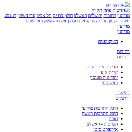
יעין
רחובות
ירושלים
ראשלצ
חולון בת ים
תל אביב
ערי השרון
רג-גבע
ה והצפון
ערי הצפון
עסקים ונדלן
אשדוד-אשק
באר שבע
יעין
יעין
המקצוענים
ובות
ובות
חדשות אור יהודה
קרית אונו
יהוד נווה מונוסון
ראש העין
שלים
שלים
היכל התרבות מודיעין
היכל התרבות ראשון
זאפה
הכרטיס - ראשלצ
אירפורט סיטי