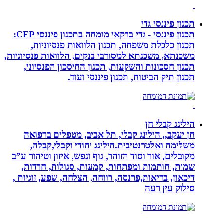
תכנון פיננסי גדי
תכנון פיננסי - גדי ברקאי מומחה בתכנון פיננסי CFP:
תכנון כלכלת משפחה, תכנון הלוואות פנסיוניות,
משכנתא, משכנתא למסורבי בנקים, הלוואות פנסיוניות,
תכנון חסכונות והשקעות, תכנון החיסכון הפנסיוני,
תכנון תיק הביטוח, תכנון פיננסי ועוד.
הילינג קבלי חן
חן יעקב,, הילינג קבלי, תל אביב, מטפלים ברפואה
משלימה ואלטרנטיבית.הילינג יהודי וקבלי,קבלה,
מקובלים, אור וסוד הזוהר, גוף ונפש, איזון וטיהור ע”ב
שמות, חותמות ומפתחות, קמעות, סגולות, חרדות,
דיכאון, בריאות,פרנסה, רווחה, הצלחה, שפע, זוגיות ,
סילוק עין רעה