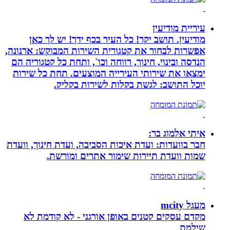
עיריית מודיעין
מודיעין. תושב יקר! כל העיר בכף ידך! יש לך כאן
אפשרות לבחור את קטגורית השירות המבוקש: ארנונה,
הנדסה ובינוי, חינוך, רווחה וכו`, ותחת כל קטגוריה הם
ימצאו את שירותי העירייה המוצעים. תחת כל שירות
יוכל התושב: לגשת בקלות לשירות בקליק.
איתי אלמוג בר:
חבר בוועדות: ועדת איכות הסביבה, ועדת חינוך, וועדת
שמות וועדת תיירות שימור אתרים ומורשת.
מעגל mcity
מקדם עסקים קטנים באופן אורגני - לא קודמת לא
שילמת