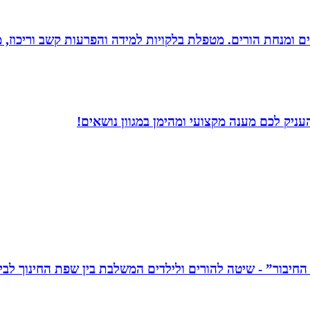
רים ומנחת הורים. מטפלת בלקויות למידה והפרעות קשב וריכוז,
ניק לכם מענה מקצועי ומהימן במגוון נושאים!