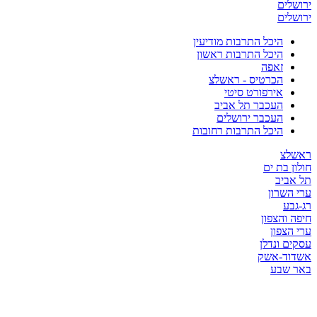
ירושלים
ירושלים
היכל התרבות מודיעין
היכל התרבות ראשון
זאפה
הכרטיס - ראשלצ
אירפורט סיטי
העכבר תל אביב
העכבר ירושלים
היכל התרבות רחובות
ראשלצ
חולון בת ים
תל אביב
ערי השרון
רג-גבע
חיפה והצפון
ערי הצפון
עסקים ונדלן
אשדוד-אשק
באר שבע