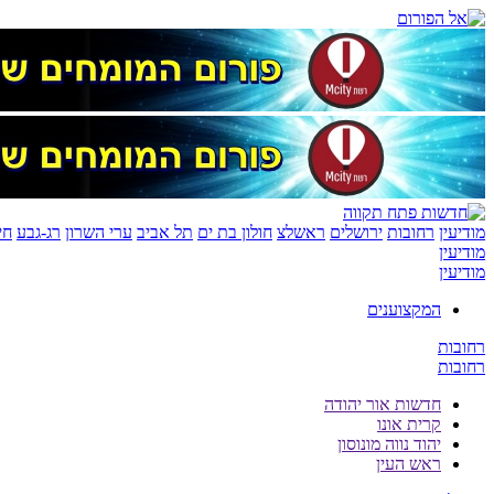
מודיעין
רחובות
ירושלים
ראשלצ
חולון בת ים
תל אביב
ערי השרון
רג-גבע
חי
מודיעין
מודיעין
המקצוענים
רחובות
רחובות
חדשות אור יהודה
קרית אונו
יהוד נווה מונוסון
ראש העין