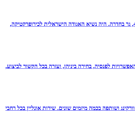
ד”ר רונן מנדי, כירופרקט 28 שנים בחדרה וברמת אביב, מומחה לטיפול כירופרקטי באוטיזם ובתפקודי מוח. נשוי לרחל + 4, גר בחדרה. היה נשיא האגודה הישראלית לכירופרקטיקה,
אפשרויות לפנסיה, בחירה ביניהן, ועזרה בכל הקשור לביצוע,
ורקינג ושותפה בכמה מיזמים שונים. שירות אונליין בכל רחבי