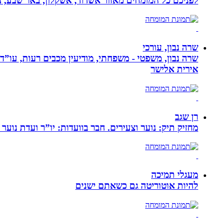
לפניכם כל המומחים מאזור אשדוד, אשקלון, באר שבע, נת
שרה נבון, עורכי
שרה נבון, משפטי - משפחתי, מודיעין מכבים רעות, עו”ד
אירית אלישר
רן שגב
מחזיק תיק: נוער וצעירים. חבר בוועדות: יו”ר ועדת נוער 
מעגלי תמיכה
להיות אוטוריטה גם כשאתם ישנים