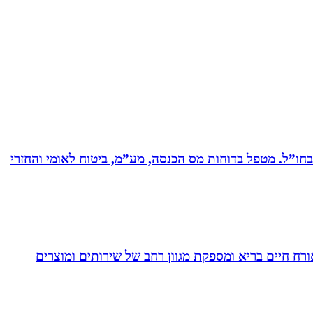
ים בחברות תעשייה ותשתיות בארץ ובחו”ל. מטפל בדוחות מס הכנסה, מע”מ, ביטוח לאומי והחזרי
. בעלת Coach4Health, Coach4health הינה חברה העוסקת באורח חיים בריא ומספקת מגוון רחב של שירותים ומוצרים