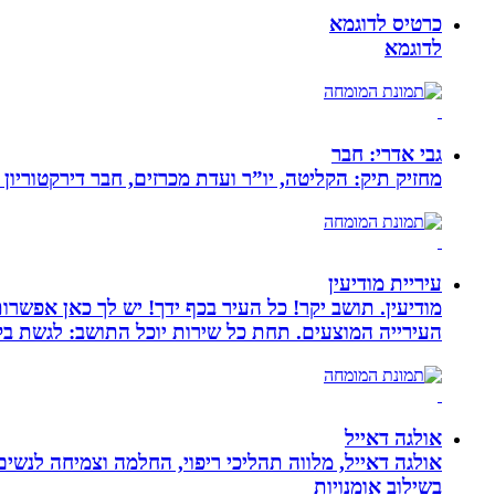
כרטיס לדוגמא
לדוגמא
גבי אדרי: חבר
מחזיק תיק: הקליטה, יו”ר ועדת מכרזים, חבר דירקטוריון
עיריית מודיעין
מודיעין. תושב יקר! כל העיר בכף ידך! יש לך כאן אפשרות
העירייה המוצעים. תחת כל שירות יוכל התושב: לגשת בק
אולגה דאייל
אולגה דאייל, מלווה תהליכי ריפוי, החלמה וצמיחה לנשי
בשילוב אומנויות‏