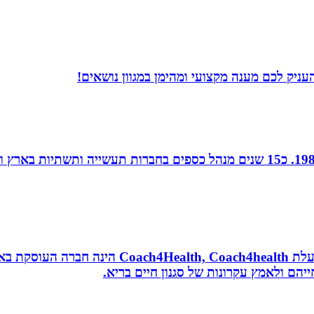
עניק לכם מענה מקצועי ומהימן במגוון נושאים!
חן נוי, הנהלת חשבונות ויעוץ מס, מודיעין, רו”ח משנת 1988. כ15 שנים מנהל כספ
נטורופתית, מאמנת לאורח חיים בריא, תושבת אשדוד
הם ולאמץ עקרונות של סגנון חיים בריא.