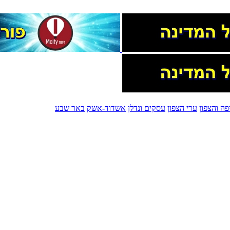
פה והצפון
ערי הצפון
עסקים ונדלן
אשדוד-אשק
באר שבע