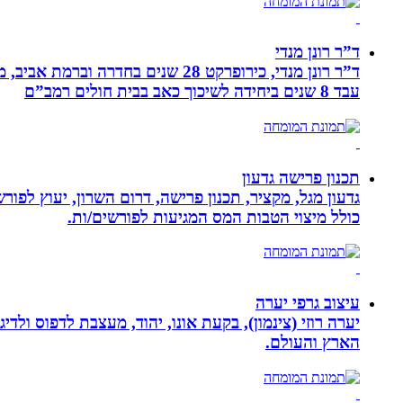
ד”ר רונן מנדי
עבד 8 שנים ביחידה לשיכוך כאב בבית חולים רמב”ם
תכנון פרישה גדעון
גדעון מגל, מקציר, תכנון פרישה, דרום השרון, יעוץ לפו
כולל מיצוי הטבות המס המגיעות לפורשים/ות.
עיצוב גרפי יערה
יערה רוזי (צינמון), בקעת אונו, יהוד, מעצבת לדפוס ולד
הארץ והעולם.