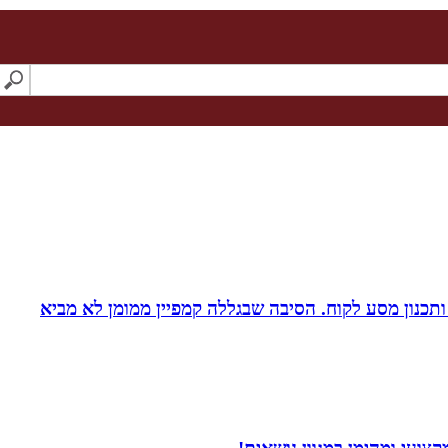
ומן ותכנון מסע לקוח. הסיבה שבגללה קמפיין ממומן לא מביא