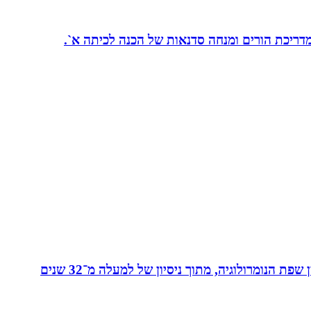
 מדריכת הורים ומנחה סדנאות של הכנה לכיתה א`.
מאסטר בנומרולוגיה קבלית וטארוט ומפתחת שיטת ”קוד החיבור” - שיטה להורים ולילדים המשלבת בין שפת החינוך לבין שפת הנומרולוגיה, מתוך ניסיון של למעלה מ־32 שנים