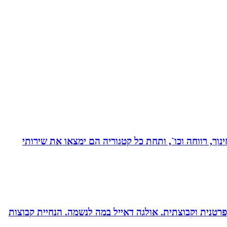
נוך, רווחה וכו`, ותחת כל קטגוריה הם ימצאו את שירותי
רטנית וקבוצתית. אולגה דאייל במה לנשמה. ‏הנחיית קבוצות