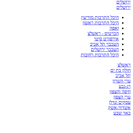
ירושלים
ירושלים
היכל התרבות מודיעין
היכל התרבות ראשון
זאפה
הכרטיס - ראשלצ
אירפורט סיטי
העכבר תל אביב
העכבר ירושלים
היכל התרבות רחובות
ראשלצ
חולון בת ים
תל אביב
ערי השרון
רג-גבע
חיפה והצפון
ערי הצפון
עסקים ונדלן
אשדוד-אשק
באר שבע