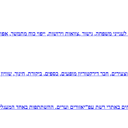
 לענייני משפחה, גישור ,צוואות וירושות, ייפוי כוח מתמשך, 
וצעירים, חבר דירקטוריון מופעים, כספים, ביקורת, חינוך, שווי
ים באתרי רשת עפ”יאזורים וערים. ההשתתפות באחד המעגלים