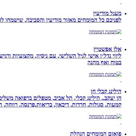
מעגל מודיעין
לפניכם כל המומחים מאזור מודיעין והסביבה, שישמחו לה
אלן אפשטיין
ליווי נדל״ן אישי לגיל השלישי, עם ניסיון, מקצועיות ו
בטוח ואף מהנה
הילינג קבלי חן
חן יעקב,, הילינג קבלי, תל אביב, מטפלים ברפואה משלימה
קמעות, סגולות, חרדות, דיכאון, בריאות,פרנסה, רווחה, ה
פואןם המומחים הנהלת