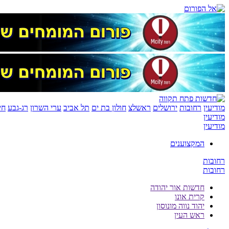
מודיעין
רחובות
ירושלים
ראשלצ
חולון בת ים
תל אביב
ערי השרון
רג-גבע
חי
מודיעין
מודיעין
המקצוענים
רחובות
רחובות
חדשות אור יהודה
קרית אונו
יהוד נווה מונוסון
ראש העין