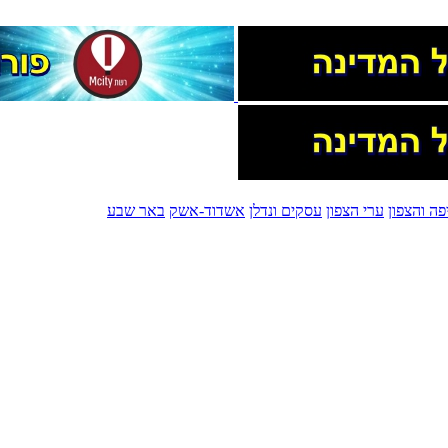
פה והצפון
ערי הצפון
עסקים ונדלן
אשדוד-אשק
באר שבע