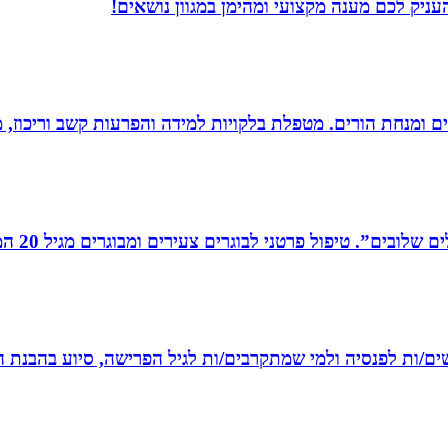
ניק לכם מענה מקצועי ומהימן במגוון נושאים!
רים ומנחת הורים. מטפלת בלקויות למידה והפרעות קשב וריכוז,
רים צעירים ומבוגרים מגיל 20 המתמודדים עם קשיים במישור האישי, המקצועי והחברתי.
רשים/ות לפנסיה ולמי שמתקרבים/ות לגיל הפרישה, סיוע בהבנת ה