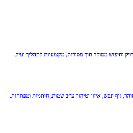
ויק וחיפוש ממוקד תוך מסירות, מקצועיות לתהליך יעיל,
והר, גוף ונפש, איזון וטיהור ע”ב שמות, חותמות ומפתחות,