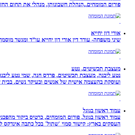
פורום המומחים.,הנהלת חשבונותן, מנהלי את תחום הח
אורי דון יחייא
שיני משפחה- עורך דין אורי דון יחייא עו”ד ומגשר מוסמך, מומחה לענייני משפחה,
מעצבת תכשיטים, נטע
נטע ליבנה, מעצבת תכשיטים, פרדס חנה, שמי נטע ליבנה א
ועוסקת בהעצמה אישית של אנשים ובעיקר נשים. בבית של
עמוד ראשון בגוגל
העסקים בארץ: קישור סמוי `שתול` בכל כתבה אינדקס לעסק