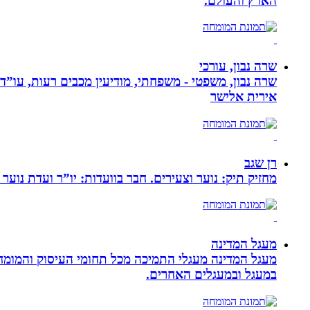
הארץ והעולם.
שרה נבון, עורכי
שרה נבון, משפטי - משפחתי, מודיעין מכבים רעות, עו”ד
אירית אלישר
רן שגב
מחזיק תיק: נוער וצעירים. חבר בוועדות: יו”ר ועדת נוער 
מעגל המדינה
מעגל המדינה מעגלי התמיכה מכל תחומי העיסוק והמומח
במעגל ובמעגלים האחרים.