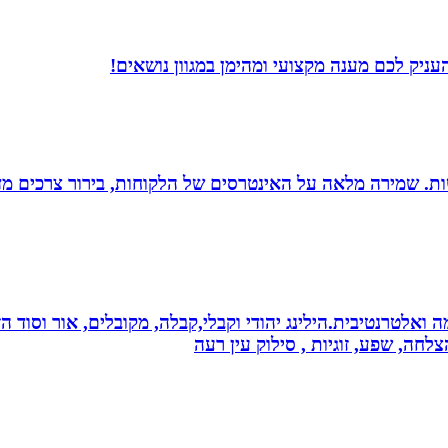
עניק לכם מענה מקצועי ומהימן במגוון נושאים!
רגישות. שמירה מלאה על האינטרסים של הלקוחות, בירור צרכים מד
 ואלטרנטיבית.הילינג יהודי וקבלי,קבלה, מקובלים, אור וסוד הז
צלחה, שפע, זוגיות , סילוק עין רעה