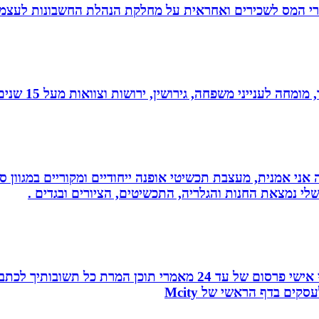
זרי המס לשכירים ואחראית על מחלקת הנהלת החשבונות לעצמ
 גירושין, ירושות וצוואות מעל 15 שנים. בעל תואר שני במשפטים ובפילוסופיה.
ני אמנית, מעצבת תכשיטי אופנה ייחודיים ומקוריים במגוון סג
י נמצאת החנות והגלריה, התכשיטים, הציורים ובגדים .
עמוד ראשון בגוגל, פורום המומחים, כרטיס ביקור מהפכני אישי פרסו
ים בדף הראשי של Mcity