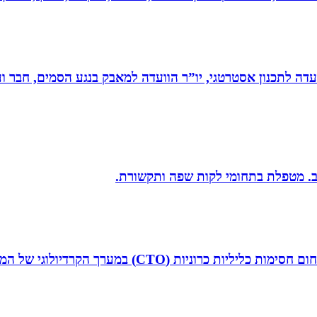
עדה לתכנון אסטרטגי, יו”ר הוועדה למאבק בנגע הסמים, חבר וע
יב. מטפלת בתחומי לקות שפה ותקשורת.
ד”ר איליה ליטובצ`יק הוא קרדיולוג מצנתר בכיר, מנהל 