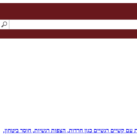
ל רגשי בשיטת NLP לילדים ונוער! מסייעת בהתמודדות עם קשיים רגשיים כגון חרדות, הצפות רגשיות, חוסר ביטחון,