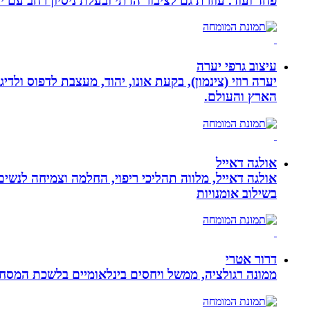
פחד ועוד. עוזרת גם לציבור הדתי ובעלת ניסיון רחב עם יל
עיצוב גרפי יערה
יערה רוזי (צינמון), בקעת אונו, יהוד, מעצבת לדפוס ולד
הארץ והעולם.
אולגה דאייל
אולגה דאייל, מלווה תהליכי ריפוי, החלמה וצמיחה לנשי
בשילוב אומנויות‏
דרור אטרי
ממונה רגולציה, ממשל ויחסים בינלאומיים בלשכת המסח