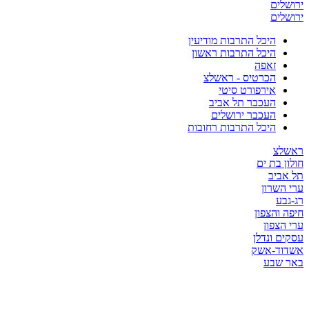
ירושלים
ירושלים
היכל התרבות מודיעין
היכל התרבות ראשון
זאפה
הכרטיס - ראשלצ
אירפורט סיטי
העכבר תל אביב
העכבר ירושלים
היכל התרבות רחובות
ראשלצ
חולון בת ים
תל אביב
ערי השרון
רג-גבע
חיפה והצפון
ערי הצפון
עסקים ונדלן
אשדוד-אשק
באר שבע