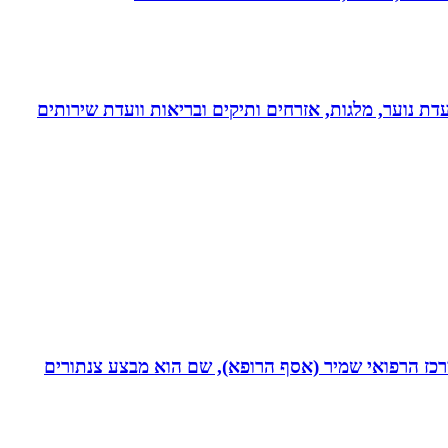
דת נוער, מלגות, אזרחים ותיקים ובריאות וועדת שירותים
תחום חסימות כליליות כרוניות (CTO) במערך הקרדיולוגי של המרכז הרפואי שמיר (אסף הרופא), שם הוא מבצע צנתורים