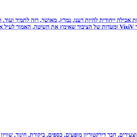
 לחלוטין ושיטת אכילה ייחודית להיות רענן, נמרץ, מאושר, רזה לתמיד
כל הנאמר לעיל נכתב לפי ניסיונו האישי של יולי לב מייסד VixiV ומעדות של הציבור ש
וצעירים, חבר דירקטוריון מופעים, כספים, ביקורת, חינוך, שווי