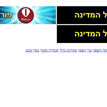
פה והצפון
ערי הצפון
עסקים ונדלן
אשדוד-אשק
באר שבע