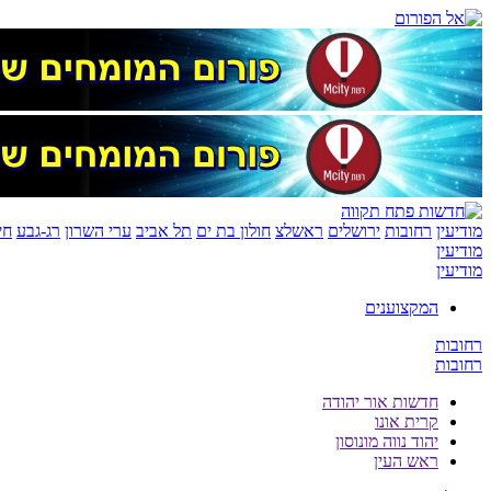
מודיעין
רחובות
ירושלים
ראשלצ
חולון בת ים
תל אביב
ערי השרון
רג-גבע
חי
מודיעין
מודיעין
המקצוענים
רחובות
רחובות
חדשות אור יהודה
קרית אונו
יהוד נווה מונוסון
ראש העין