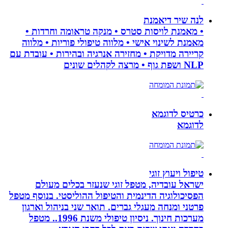
לנה שיר דיאמנת
• מאמנת לויסות סטרס • מנקה טראומה וחרדות •
מאמנת לשינוי אישי • מלווה טיפולי פוריות • מלווה
קריירה מדויקת • מחזירה אנרגיה ובהירות • עובדת עם
NLP ושפת גוף • מרצה לקהלים שונים
כרטיס לדוגמא
לדוגמא
טיפול ויעוץ זוגי
ישראל עובדיה, מטפל זוגי שנעזר בכלים מעולם
הפסיכולוגיה הדינמית והטיפול ההוליסטי. בנוסף מטפל
פרטני ומנחה מעגלי גברים. תואר שני בניהול וארגון
מערכות חינוך. ניסיון טיפולי משנת 1996.. מטפל