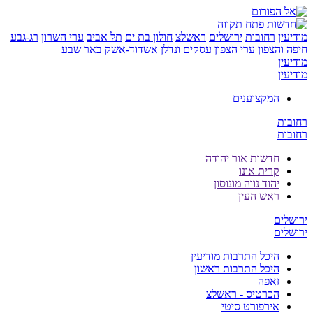
ן
רחובות
ירושלים
ראשלצ
חולון בת ים
תל אביב
ערי השרון
רג-גבע
והצפון
ערי הצפון
עסקים ונדלן
אשדוד-אשק
באר שבע
ן
ן
המקצוענים
ת
ת
חדשות אור יהודה
קרית אונו
יהוד נווה מונוסון
ראש העין
ים
ים
היכל התרבות מודיעין
היכל התרבות ראשון
זאפה
הכרטיס - ראשלצ
אירפורט סיטי