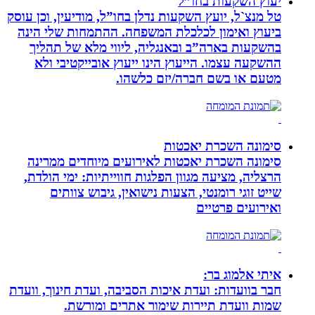
יעוץ השקעות בחו”ל
טל מנצ`ל, יועץ השקעות נדלן בחו”ל, מודיעין, וכן עוסק
ביעוץ ואימון לכלכלת המשפחה. ההתמחות שלי הינה
בהשקעות בארה”ב ובאנגליה, ליווי מלא של תהליך
ההשקעה עצמו. הייעוץ הינו ייעוץ אובייקטיבי ולא
מטעם או בשם חברה/יזם כלשהו.
סימונה השכרת יאכטות
סימונה השכרת יאכטות לאירועים מיוחדים ממרינה
הרצליה, מציעה מגוון הפלגות חווייתיות: ימי הולדת,
שייט זוגי רומנטי, הצעות נישואין, גיבוש צוותים
ואירועים פרטיים
איתי אלמוג בר:
חבר בוועדות: ועדת איכות הסביבה, ועדת חינוך, וועדת
שמות וועדת תיירות שימור אתרים ומורשת.