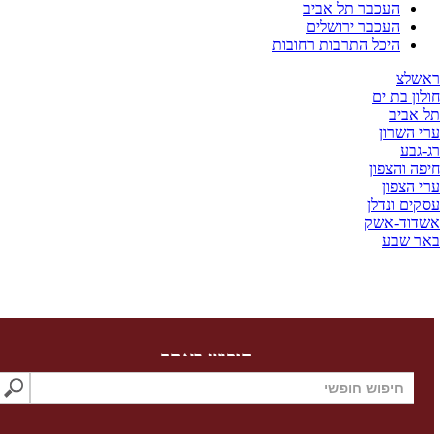
העכבר תל אביב
העכבר ירושלים
היכל התרבות רחובות
צ
בת ים
יב
שרון
ע
והצפון
צפון
 ונדלן
ד-אשק
שבע
חיפוש באתר