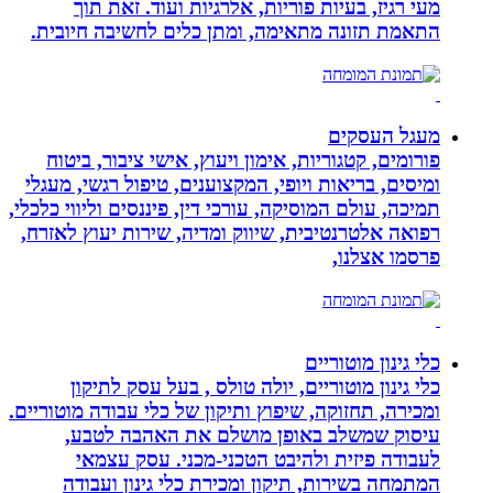
מעי רגיז, בעיות פוריות, אלרגיות ועוד. זאת תוך
התאמת תזונה מתאימה, ומתן כלים לחשיבה חיובית.
מעגל העסקים
פורומים, קטגוריות, אימון ויעוץ, אישי ציבור, ביטוח
ומיסים, בריאות ויופי, המקצוענים, טיפול רגשי, מעגלי
תמיכה, עולם המוסיקה, עורכי דין, פיננסים וליווי כלכלי,
רפואה אלטרנטיבית, שיווק ומדיה, שירות יעוץ לאזרח,
פרסמו אצלנו,
כלי גינון מוטוריים
כלי גינון מוטוריים, יולה טולס , בעל עסק לתיקון
ומכירה, תחזוקה, שיפוץ ותיקון של כלי עבודה מוטוריים.
עיסוק שמשלב באופן מושלם את האהבה לטבע,
לעבודה פיזית ולהיבט הטכני-מכני. עסק עצמאי
המתמחה בשירות, תיקון ומכירת כלי גינון ועבודה