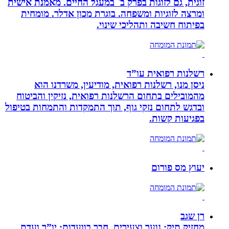
זוגית, גם לזוגות בפרק ב` במעגל החיים. מאמנת אישית
ומרצה לזוגיות ומשפחה. בוגרת מכון אדלר. מומחית
בפיתוח חשיבה ותהליכי שינוי.
רשלנות רפואית עו”ד
ניסן מנו, רשלנות רפואית, מודיעין, משרדנו הוא
מהמובילים בתחום הרשלנות רפואית, נזיקין והביטוח
ובדגש לתחום נזקי גוף, תוך התמקדות והתמחות בטיפול
בפגיעות קשות.
יעוץ מס פורום
רן שגב
מחזיק תיק: נוער וצעירים. חבר בוועדות: יו”ר ועדת