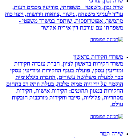
שרה נבון, עורכי
שרה נבון, משפטי - משפחתי, מודיעין מכבים רעות,
עו”ד לענייני משפחה, גישור ,צוואות וירושות, ייפוי כוח
מתמשך, אפוטרופסות, שותפה במשרד משפטי -
משפחתי עם עורכת דין אירית אלישר
משרדי חקירות בראשון
משרד חקירות בראשון לציון. חברת עובדה חקירות
ומודיעין עסקי, פועלת בענף החקירות ומודיעין עסקי
כבר למעלה משלושה עשורים, החברה בינלאומית
הוקמה על ידי זיוה ממוק מלכה, בעלת וותק רב בתחום
החקירות במגוון תחומים: חקירות אישות, חקירות
מסחריות, פליליות, סייבר וחקירות מורכבות חובקות
עולם.
שירה תמר