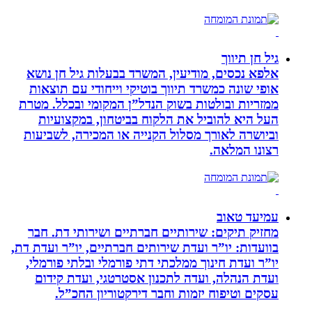
גיל חן תיווך
אלפא נכסים, מודיעין, המשרד בבעלות גיל חן נושא
אופי שונה כמשרד תיווך בוטיקי וייחודי עם תוצאות
ממזריות ובולטות בשוק הנדל”ן המקומי ובכלל. מטרת
העל היא להוביל את הלקוח בביטחון, במקצועיות
וביושרה לאורך מסלול הקנייה או המכירה, לשביעות
רצונו המלאה.
עמיעד טאוב
מחזיק תיקים: שירותיים חברתיים ושירותי דת. חבר
בוועדות: יו”ר ועדת שירותים חברתיים, יו”ר ועדת דת,
יו”ר ועדת חינוך ממלכתי דתי פורמלי ובלתי פורמלי,
ועדת הנהלה, ועדה לתכנון אסטרטגי, ועדת קידום
עסקים וטיפוח יזמות וחבר דירקטוריון החכ”ל.