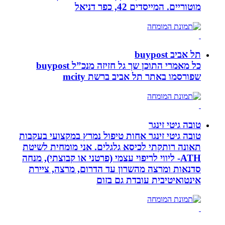
מוטוריים. המייסדים 42, כפר דניאל
תל אביב buypost
כל מאמרי התוכן שך גל חזיזה מנכ”ל buypost
שפורסמו באתר תל אביב ברשת mcity
טובה גיטי זינגר
טובה גיטי זינגר אחות טיפול נמרץ במקצועי בעקבות
תאונה רותקתי לכיסא גלגלים. אני מומחית לשיטת
ATH- ליווי לריפוי עצמי (פרטני או קבוצתי), מנחה
סדנאות ומרצה מהשרון עד הדרום, מרצה, ציירת
אינטואיטיבית עובדת גם בזום