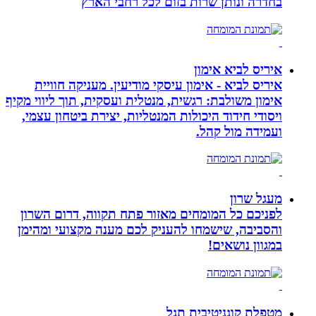
בחדרה ונותן שרות בזום לכל רחבי הארץ
איריס לביא אימון
איריס לביא - אימון עיסקי מודיעין. מעניקה חוויית
אימון משולבת: רגשית, מנטלית ועסקית, תוך ליווי מקיף
ויסודי חידוד היכולות המנטליות, יצירת ביטחון עצמי,
ועמידה מול קהל.
מעגל שרון
לפניכם כל המומחים מאזור פתח תקווה, דרום השרון
והסביבה, שישמחו להעניק לכם מענה מקצועי ומהימן
במגוון נושאים!
מטפלת קוגניטיבית תגל