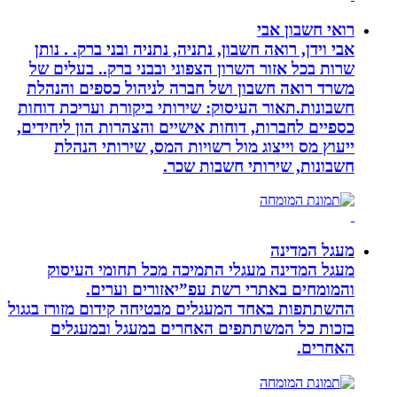
רואי חשבון אבי
אבי וידן, רואה חשבון, נתניה, נתניה ובני ברק. . נותן
שרות בכל אזור השרון הצפוני ובבני ברק.. בעלים של
משרד רואה חשבון ושל חברה לניהול כספים והנהלת
חשבונות.תאור העיסוק: שירותי ביקורת ועריכת דוחות
כספיים לחברות, דוחות אישיים והצהרות הון ליחידים,
ייעוץ מס וייצוג מול רשויות המס, שירותי הנהלת
חשבונות, שירותי חשבות שכר.
מעגל המדינה
מעגל המדינה מעגלי התמיכה מכל תחומי העיסוק
והמומחים באתרי רשת עפ”יאזורים וערים.
ההשתתפות באחד המעגלים מבטיחה קידום מזורז בגגול
בזכות כל המשתתפים האחרים במעגל ובמעגלים
האחרים.