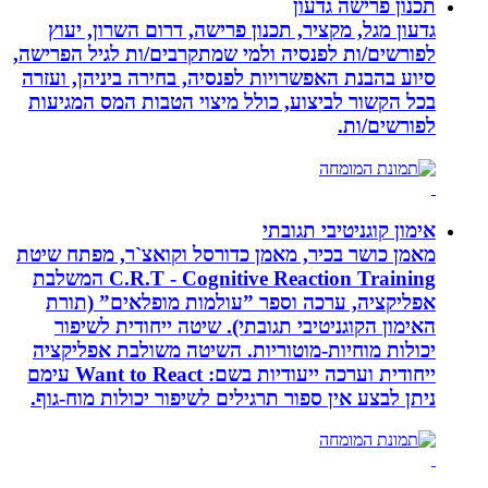
תכנון פרישה גדעון
גדעון מגל, מקציר, תכנון פרישה, דרום השרון, יעוץ
לפורשים/ות לפנסיה ולמי שמתקרבים/ות לגיל הפרישה,
סיוע בהבנת האפשרויות לפנסיה, בחירה ביניהן, ועזרה
בכל הקשור לביצוע, כולל מיצוי הטבות המס המגיעות
לפורשים/ות.
אימון קוגניטיבי תגובתי
מאמן כושר בכיר, מאמן כדורסל וקואצ`ר, מפתח שיטת
C.R.T - Cognitive Reaction Training המשלבת
אפליקציה, ערכה וספר ”עולמות מופלאים” (תורת
האימון הקוגניטיבי תגובתי). שיטה ייחודית לשיפור
יכולות מוחיות-מוטוריות. השיטה משולבת אפליקציה
ייחודית וערכה ייעודיות בשם: Want to React עימם
ניתן לבצע אין ספור תרגילים לשיפור יכולות מוח-גוף.