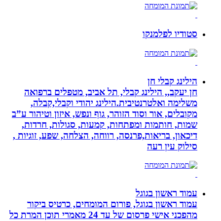
סטודיו לפלמנקו
הילינג קבלי חן
חן יעקב,, הילינג קבלי, תל אביב, מטפלים ברפואה
משלימה ואלטרנטיבית.הילינג יהודי וקבלי,קבלה,
מקובלים, אור וסוד הזוהר, גוף ונפש, איזון וטיהור ע”ב
שמות, חותמות ומפתחות, קמעות, סגולות, חרדות,
דיכאון, בריאות,פרנסה, רווחה, הצלחה, שפע, זוגיות ,
סילוק עין רעה
עמוד ראשון בגוגל
עמוד ראשון בגוגל, פורום המומחים, כרטיס ביקור
מהפכני אישי פרסום של עד 24 מאמרי תוכן המרת כל