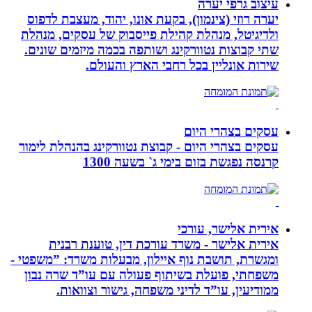
עיצוב גרפי יערה
יערה רוזי (צינמון), בקעת אונו, יהוד, מעצבת לדפוס
ולדיגיטל, מנהלת קהילת פייסבוק של עסקים, מנהלת
שתי קבוצות נטוורקינג ושותפה בכמה מיזמים שונים.
שירות אונליין בכל רחבי הארץ והעולם.
עסקים בצהרי היום
עסקים בצהרי היום - קבוצת נטוורקינג בהנהלת לימור
קרנסה נפגשת בזום בימי ג` בשעה 1300
אירית אלישר, עורכי
אירית אלישר - משרד עורכת דין, טוענת רבנית
ומגשרת, תושבת נוף איילון, מבעלות משרד: ”משפטי -
משפחתי, פועלת בשיתוף פעולה עם עו”ד שרה נבון
ממודיעין, עו”ד לדיני משפחה, גישור וצוואות.