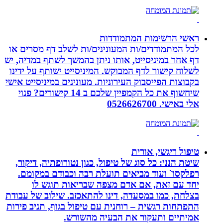
ראשי הרשימות המתמודדות
לכל המתמודדים/ות המעונינים/ות לשלב דף מסרים או
דף אחר במיניסייט, אותו ניתן בהמשך לשתף במדיה, יש
לשלוח קישור לדף המבוקש. המיניסייט ישותף על ידינו
בקבוצות הפייסבוק העירוניות. מעונינים במיניסייט אישי
שיחשוף את כל הקמפיין שלכם ב 14 קישורים? פנוי
אלי באישי. 0526626700
טיפול ריגשי, אורית
שיטת הנני: כל סוג של טיפול, כגון נטורופתיה, דיקור,
רפלקסו` ועוד מביאים תועלת רבה וכבודם במקומם.
יחד עם זאת, אם אדם מצפה שבריאות תוגש לו
בצלחת, כמו במסעדה, דינו להתאכזב. שילוב של עבודת
התפתחות רגשית – רוחנית עם טיפול בגוף, תניב פירות
אמיתיים ותעקור את הבעיה מהשורש.