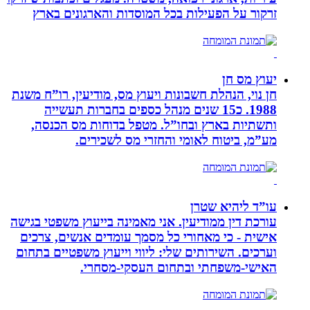
זרקור על הפעילות בכל המוסדות והארגונים בארץ
יעוץ מס חן
חן נוי, הנהלת חשבונות ויעוץ מס, מודיעין, רו”ח משנת
1988. כ15 שנים מנהל כספים בחברות תעשייה
ותשתיות בארץ ובחו”ל. מטפל בדוחות מס הכנסה,
מע”מ, ביטוח לאומי והחזרי מס לשכירים.
עו”ד ליהיא שטרן
עורכת דין ממודיעין. אני מאמינה בייעוץ משפטי בגישה
אישית - כי מאחורי כל מסמך עומדים אנשים, צרכים
וערכים. השירותים שלי: ליווי וייעוץ משפטיים בתחום
האישי-משפחתי ובתחום העסקי-מסחרי.