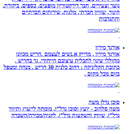
נוער וצעירים, חבר דירקטוריון מופעים, כספים, ביקורת,
חינוך, שוויון חברתי, מלגות, שירותים חברתיים
והתנדבות
אורגד מירון
אורגד מירון , מדייק א.נשים לעצמם .חריש מכוונן
מחוללי שינוי לתכלית עיצובם הייחודי. גר בחריש .
כתובת הקליניקה : רחוב כלנית 30 חריש . מנחה ומטפל
בזום מכל מקום .
סוכן נדלן משה
משה סלהוב - יועץ וסוכן נדל”ן, מומחה לייעוץ ותיווך
נדל”ן, שיווק והשקעות נדל”ן, לקניה/מכירה/השכרה