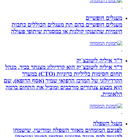
מעגלים חופשיים
מעגלים חופשיים בהם תת מעגלים הכוללים כתבות
חינמיות שהוענקו קולגות או במסגרת שיתופי פעולה
ד”ר איליה ליטובצ`יק
ד”ר איליה ליטובצ`יק הוא קרדיולוג מצנתר בכיר, מנהל
תחום חסימות כליליות כרוניות (CTO) במערך
הקרדיולוגי של המרכז הרפואי שמיר (אסף הרופא), שם
הוא מבצע צנתורים מורכבים ומוביל את התחום ברמה
הלאומית.
מעגל השפלה
לפניכם המומחים מאזור השפלה ומודיעין, שישמחו
להעניק לכם מענה מקצועי ומהימן במגוון נושאים!