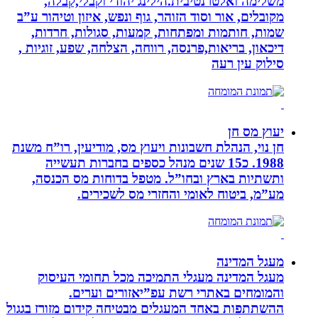
משלימה ואלטרנטיבית.הילינג יהודי וקבלי,קבלה,
מקובלים, אור וסוד הזוהר, גוף ונפש, איזון וטיהור ע”ב
שמות, חותמות ומפתחות, קמעות, סגולות, חרדות,
דיכאון, בריאות,פרנסה, רווחה, הצלחה, שפע, זוגיות ,
סילוק עין רעה
יעוץ מס חן
חן נוי, הנהלת חשבונות ויעוץ מס, מודיעין, רו”ח משנת
1988. כ15 שנים מנהל כספים בחברות תעשייה
ותשתיות בארץ ובחו”ל. מטפל בדוחות מס הכנסה,
מע”מ, ביטוח לאומי והחזרי מס לשכירים.
מעגל המדינה
מעגל המדינה מעגלי התמיכה מכל תחומי העיסוק
והמומחים באתרי רשת עפ”יאזורים וערים.
ההשתתפות באחד המעגלים מבטיחה קידום מזורז בגגול