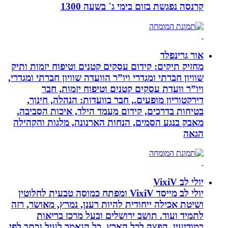
קרנסה נפגשת בזום בימי ג` בשעה 1300
אור גרינפלד
מחזיק תיקים: קידום עסקים קטנים וטיפוח יזמות ותיק
שוויון חברתי ומגדרי ויו”ר הוועדה שוויון חברתי ומגדרי,
ויו”ר וועדת עסקים קטנים וטיפוח יזמות, חבר
דירקטוריון מופעים., חבר בוועדות: הנהלה, חינוך,
בטיחות בדרכים, קידום מעמד הילד, איכות הסביבה,
מאבק בנגע הסמים, הנחות הארנונה, מלגות והקהילה
הגאה
יולי לב VixiV
יולי לב מייסד VixiV ומפתח כמוסה טבעית לחלוטין
ושיטת אכילה ייחודית להיות רענן, נמרץ, מאושר, רזה
לתמיד ועוד. תושב ירושלים ובעל מרכז בריאות
במודיעין, הפצה לכל הארץ. כל הנאמר לעיל נכתב לפי