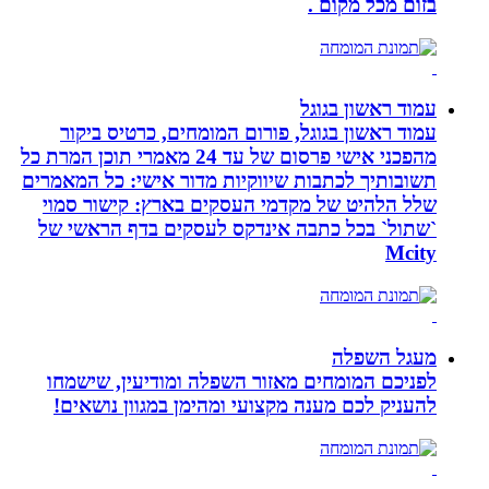
בזום מכל מקום .
עמוד ראשון בגוגל
עמוד ראשון בגוגל, פורום המומחים, כרטיס ביקור
מהפכני אישי פרסום של עד 24 מאמרי תוכן המרת כל
תשובותיך לכתבות שיווקיות מדור אישי: כל המאמרים
שלל הלהיט של מקדמי העסקים בארץ: קישור סמוי
`שתול` בכל כתבה אינדקס לעסקים בדף הראשי של
Mcity
מעגל השפלה
לפניכם המומחים מאזור השפלה ומודיעין, שישמחו
להעניק לכם מענה מקצועי ומהימן במגוון נושאים!