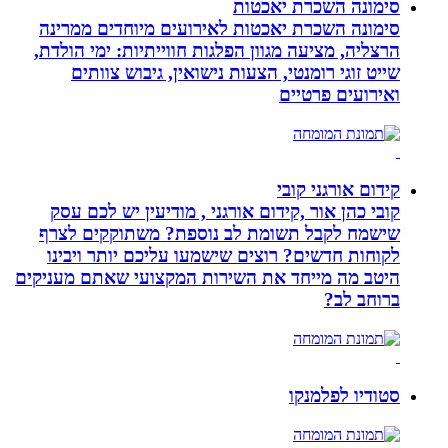
סימונה השכרת יאכטות
סימונה השכרת יאכטות לאירועים מיוחדים ממרינה
הרצליה, מציעה מגוון הפלגות חווייתיות: ימי הולדת,
שייט זוגי רומנטי, הצעות נישואין, גיבוש צוותים
ואירועים פרטיים
קידום אורגני קובי
קובי כהן אור ,קידום אורגני , מודיעין יש לכם עסק
שישמח לקבל תשומת לב נוספת? משתוקקים לצרף
לקוחות חדשים? רוצים שישמעו עליכם יותר ויבינו
היטב מה מייחד את השירות המקצועי שאתם מעניקים
ברוחב לב?
סטודיו לפלמנקו