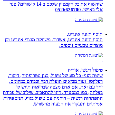
שיחשוף את כל הקמפיין שלכם ב 14 קישורים? פנוי
אלי באישי. 0526626700
תוסף תזונה אינדיגו,
תוסף תזונה אינדיגו, אשדוד. משווקת מוצרי אינדיגו וכן
מוצרים טבעיים נוספים.
טיפול ריגשי, אורית
שיטת הנני: כל סוג של טיפול, כגון נטורופתיה, דיקור,
רפלקסו` ועוד מביאים תועלת רבה וכבודם במקומם.
יחד עם זאת, אם אדם מצפה שבריאות תוגש לו
בצלחת, כמו במסעדה, דינו להתאכזב. שילוב של עבודת
התפתחות רגשית – רוחנית עם טיפול בגוף, תניב פירות
אמיתיים ותעקור את הבעיה מהשורש.