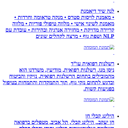
לנה שיר דיאמנת
• מאמנת לויסות סטרס • מנקה טראומה וחרדות •
מאמנת לשינוי אישי • מלווה טיפולי פוריות • מלווה
קריירה מדויקת • מחזירה אנרגיה ובהירות • עובדת עם
NLP ושפת גוף • מרצה לקהלים שונים
רשלנות רפואית עו”ד
ניסן מנו, רשלנות רפואית, מודיעין, משרדנו הוא
מהמובילים בתחום הרשלנות רפואית, נזיקין והביטוח
ובדגש לתחום נזקי גוף, תוך התמקדות והתמחות בטיפול
בפגיעות קשות.
הילינג קבלי חן
חן יעקב,, הילינג קבלי, תל אביב, מטפלים ברפואה