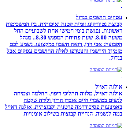
עסקים חושבים בגדול
קבוצת נטוורקינג זומית קטנה ואיכותית. בין המשכימות
ראשונות. נפגשת בימי חמישי אחת לשבועיים החל
משעה 8.00. שעת פתיחת המפגש 8.30.. מנהל
הקבוצה: אבי וידן, רואה חשבון במקצועו. נשמע לכם
מזמין? הירשמו והצטרפו לאלה החושבים עסקים אבל
בגדול.
אולגה דאייל
אולגה דאייל, מלווה תהליכי ריפוי, החלמה וצמיחה
לנשים במשברי חיים אובדן הריון ולידה שקטה
באמצעות פסיכודרמה פרטנית וקבוצתית. אולגה דאייל
במה לנשמה. ‏הנחיית קבוצות בשילוב אומנויות‏