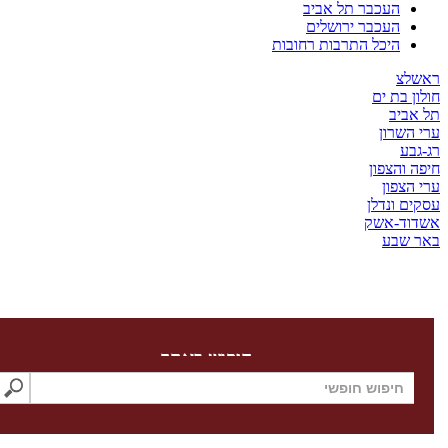
העכבר תל אביב
העכבר ירושלים
היכל התרבות רחובות
צ
בת ים
יב
שרון
ע
והצפון
צפון
 ונדלן
ד-אשק
שבע
חיפוש באתר