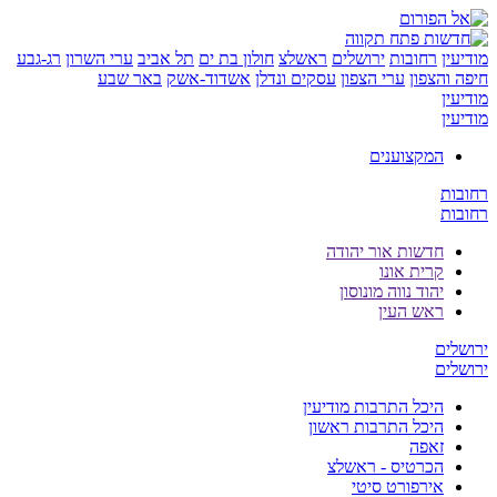
ן
רחובות
ירושלים
ראשלצ
חולון בת ים
תל אביב
ערי השרון
רג-גבע
והצפון
ערי הצפון
עסקים ונדלן
אשדוד-אשק
באר שבע
ן
ן
המקצוענים
ת
ת
חדשות אור יהודה
קרית אונו
יהוד נווה מונוסון
ראש העין
ים
ים
היכל התרבות מודיעין
היכל התרבות ראשון
זאפה
הכרטיס - ראשלצ
אירפורט סיטי