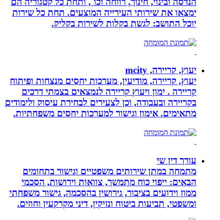
הנדסה ובינוי, חינוך, רווחה וכו`, ותחת כל קטגוריה הם
ימצאו את שירותי העירייה המוצעים. תחת כל שירות
יוכל התושב: לגשת בקלות לשירות בקליק.
יעוץ, קריירה, mcity
יעוץ, קריירה, מודיעין, מערכות יחסים מנצחות ופיתוח
קריירה . ימון ויעוץ קריירה לנמצאים בצמתי דרכים
בקריירה ובעבודה, וכן לצעירים לבחירת עיסוק ולימודים
מתאימים. אימון וגישור למערכות יחסים משפחתיות.
עורך דין שי
מתמחה במתן שירותים משפטיים וגישור בתחומים
הבאים: ייפוי כוח מתמשך, צוואות וירושות, הסכמי
ממון וידועים בציבור, גירושין בהסכמה, גישור משפחתי
ומשפטי, תביעות ביטוח ונזיקין, דיני מקרקעין וחוזים.