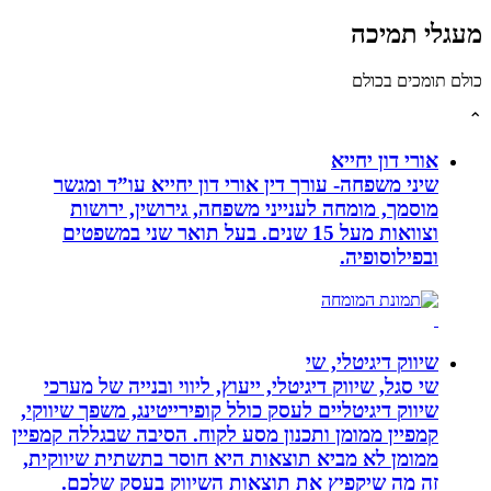
לי תמיכה
תומכים בכולם
אורי דון יחייא
שיני משפחה- עורך דין אורי דון יחייא עו”ד ומגשר
מוסמך, מומחה לענייני משפחה, גירושין, ירושות
וצוואות מעל 15 שנים. בעל תואר שני במשפטים
ובפילוסופיה.
שיווק דיגיטלי, שי
שי סגל, שיווק דיגיטלי, ייעוץ, ליווי ובנייה של מערכי
שיווק דיגיטליים לעסק כולל קופירייטינג, משפך שיווקי,
קמפיין ממומן ותכנון מסע לקוח. הסיבה שבגללה קמפיין
ממומן לא מביא תוצאות היא חוסר בתשתית שיווקית,
זה מה שיקפיץ את תוצאות השיווק בעסק שלכם.