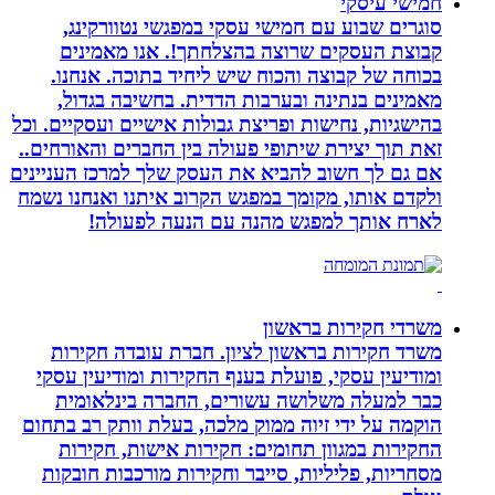
חמישי עיסקי
סוגרים שבוע עם חמישי עסקי במפגשי נטוורקינג,
קבוצת העסקים שרוצה בהצלחתך!. אנו מאמינים
בכוחה של קבוצה והכוח שיש ליחיד בתוכה. אנחנו.
מאמינים בנתינה ובערבות הדדית. בחשיבה בגדול,
בהישגיות, נחישות ופריצת גבולות אישיים ועסקיים. וכל
זאת תוך יצירת שיתופי פעולה בין החברים והאורחים..
אם גם לך חשוב להביא את העסק שלך למרכז העניינים
ולקדם אותו, מקומך במפגש הקרוב איתנו ואנחנו נשמח
לארח אותך למפגש מהנה עם הנעה לפעולה!
משרדי חקירות בראשון
משרד חקירות בראשון לציון. חברת עובדה חקירות
ומודיעין עסקי, פועלת בענף החקירות ומודיעין עסקי
כבר למעלה משלושה עשורים, החברה בינלאומית
הוקמה על ידי זיוה ממוק מלכה, בעלת וותק רב בתחום
החקירות במגוון תחומים: חקירות אישות, חקירות
מסחריות, פליליות, סייבר וחקירות מורכבות חובקות