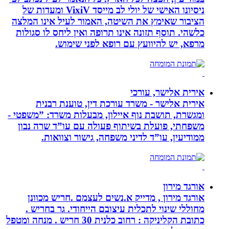
ניסיונו האישי של יולי לב מייסד VixiV ומעדות של
הציבור שאימץ את השיטה, האמור לעיל אינו המלצה
כלשהי. תוסף תזונה אינו תרופה ואין ליחס לו סגולות
מרפא, יש להיוועץ עם רופא לפני שימוש.
אירית אלישר, עורכי
אירית אלישר - משרד עורכת דין, טוענת רבנית
ומגשרת, תושבת נוף איילון, מבעלות משרד: ”משפטי -
משפחתי, פועלת בשיתוף פעולה עם עו”ד שרה נבון
ממודיעין, עו”ד לדיני משפחה, גישור וצוואות.
אורגד מירון
אורגד מירון , מדייק א.נשים לעצמם .חריש מכוונן
מחוללי שינוי לתכלית עיצובם הייחודי. גר בחריש .
כתובת הקליניקה : רחוב כלנית 30 חריש . מנחה ומטפל