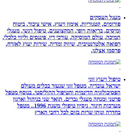
מעגל העסקים
פורומים, קטגוריות, אימון ויעוץ, אישי ציבור, ביטוח
ומיסים, בריאות ויופי, המקצוענים, טיפול רגשי, מעגלי
תמיכה, עולם המוסיקה, עורכי דין, פיננסים וליווי כלכלי,
רפואה אלטרנטיבית, שיווק ומדיה, שירות יעוץ לאזרח,
פרסמו אצלנו,
טיפול ויעוץ זוגי
ישראל עובדיה, מטפל זוגי שנעזר בכלים מעולם
הפסיכולוגיה הדינמית והטיפול ההוליסטי. בנוסף מטפל
פרטני ומנחה מעגלי גברים. תואר שני בניהול וארגון
מערכות חינוך. ניסיון טיפולי משנת 1996.. מטפל
בחדרה ונותן שרות בזום לכל רחבי הארץ