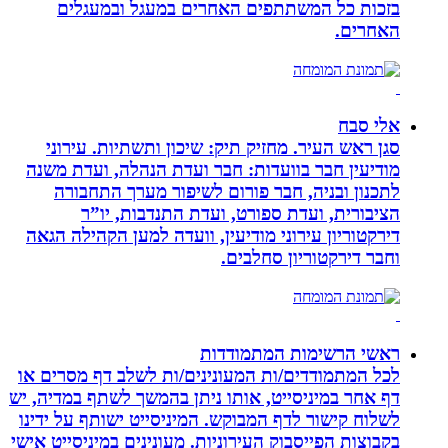
בזכות כל המשתתפים האחרים במעגל ובמעגלים
האחרים.
אלי סבח
סגן ראש העיר. מחזיק תיק: שיכון ותשתיות. עירוני
מודיעין חבר בוועדות: חבר ועדת הנהלה, ועדת משנה
לתכנון ובניה, חבר פורום לשיפור מערך התחבורה
הציבורית, ועדת ספורט, ועדת התנדבות, יו”ר
דירקטוריון עירוני מודיעין, וועדה למען הקהילה הגאה
וחבר דירקטוריון סחלבים.
ראשי הרשימות המתמודדות
לכל המתמודדים/ות המעונינים/ות לשלב דף מסרים או
דף אחר במיניסייט, אותו ניתן בהמשך לשתף במדיה, יש
לשלוח קישור לדף המבוקש. המיניסייט ישותף על ידינו
בקבוצות הפייסבוק העירוניות. מעונינים במיניסייט אישי