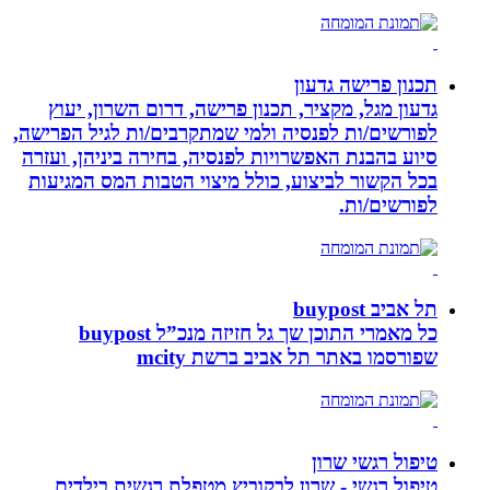
תכנון פרישה גדעון
גדעון מגל, מקציר, תכנון פרישה, דרום השרון, יעוץ
לפורשים/ות לפנסיה ולמי שמתקרבים/ות לגיל הפרישה,
סיוע בהבנת האפשרויות לפנסיה, בחירה ביניהן, ועזרה
בכל הקשור לביצוע, כולל מיצוי הטבות המס המגיעות
לפורשים/ות.
תל אביב buypost
כל מאמרי התוכן שך גל חזיזה מנכ”ל buypost
שפורסמו באתר תל אביב ברשת mcity
טיפול רגשי שרון
טיפול רגשי - שרון לבקוביץ מטפלת רגשית בילדים