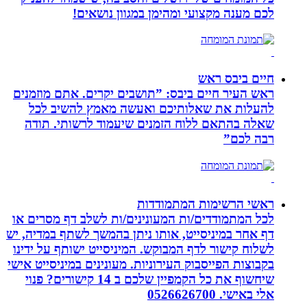
לכם מענה מקצועי ומהימן במגוון נושאים!
חיים ביבס ראש
ראש העיר חיים ביבס: ”תושבים יקרים. אתם מוזמנים
להעלות את שאלותיכם ואעשה מאמץ להשיב לכל
שאלה בהתאם ללוח הזמנים שיעמוד לרשותי. תודה
רבה לכם”
ראשי הרשימות המתמודדות
לכל המתמודדים/ות המעונינים/ות לשלב דף מסרים או
דף אחר במיניסייט, אותו ניתן בהמשך לשתף במדיה, יש
לשלוח קישור לדף המבוקש. המיניסייט ישותף על ידינו
בקבוצות הפייסבוק העירוניות. מעונינים במיניסייט אישי
שיחשוף את כל הקמפיין שלכם ב 14 קישורים? פנוי
אלי באישי. 0526626700