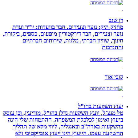
רן שגב
מחזיק תיק: נוער וצעירים. חבר בוועדות: יו”ר ועדת
נוער וצעירים, חבר דירקטוריון מופעים, כספים, ביקורת,
חינוך, שוויון חברתי, מלגות, שירותים חברתיים
והתנדבות
קובי אור
יעוץ השקעות בחו”ל
טל מנצ`ל, יועץ השקעות נדלן בחו”ל, מודיעין, וכן עוסק
ביעוץ ואימון לכלכלת המשפחה. ההתמחות שלי הינה
בהשקעות בארה”ב ובאנגליה, ליווי מלא של תהליך
ההשקעה עצמו. הייעוץ הינו ייעוץ אובייקטיבי ולא