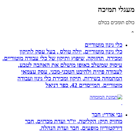
לי תמיכה
תומכים בכולם
כלי גינון מוטוריים
כלי גינון מוטוריים, יולה טולס , בעל עסק לתיקון
ומכירה, תחזוקה, שיפוץ ותיקון של כלי עבודה מוטוריים.
עיסוק שמשלב באופן מושלם את האהבה לטבע,
לעבודה פיזית ולהיבט הטכני-מכני. עסק עצמאי
המתמחה בשירות, תיקון ומכירת כלי גינון ועבודה
מוטוריים. המייסדים 42, כפר דניאל
גבי אדרי: חבר
מחזיק תיק: הקליטה, יו”ר ועדת מכרזים, חבר
דירקטוריון מופעים, חבר ועדת הנהלה.