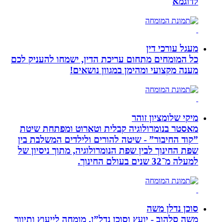
לדוגמא
מעגל עורכי דין
כל המומחים מתחום עריכת הדין, ישמחו להעניק לכם
מענה מקצועי ומהימן במגוון נושאים!
מיקי שלומציון זוהר
מאסטר בנומרולוגיה קבלית וטארוט ומפתחת שיטת
”קוד החיבור” - שיטה להורים ולילדים המשלבת בין
שפת החינוך לבין שפת הנומרולוגיה, מתוך ניסיון של
למעלה מ־32 שנים בעולם החינוך.
סוכן נדלן משה
משה סלהוב - יועץ וסוכן נדל”ן, מומחה לייעוץ ותיווך