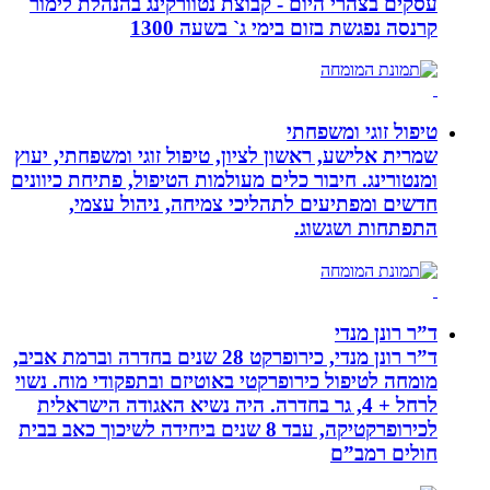
עסקים בצהרי היום - קבוצת נטוורקינג בהנהלת לימור
קרנסה נפגשת בזום בימי ג` בשעה 1300
טיפול זוגי ומשפחתי
שמרית אלישע, ראשון לציון, טיפול זוגי ומשפחתי, יעוץ
ומנטורינג. חיבור כלים מעולמות הטיפול, פתיחת כיוונים
חדשים ומפתיעים לתהליכי צמיחה, ניהול עצמי,
התפתחות ושגשוג.
ד”ר רונן מנדי
ד”ר רונן מנדי, כירופרקט 28 שנים בחדרה וברמת אביב,
מומחה לטיפול כירופרקטי באוטיזם ובתפקודי מוח. נשוי
לרחל + 4, גר בחדרה. היה נשיא האגודה הישראלית
לכירופרקטיקה, עבד 8 שנים ביחידה לשיכוך כאב בבית
חולים רמב”ם