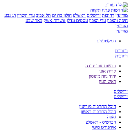
ן
רחובות
ירושלים
ראשלצ
חולון בת ים
תל אביב
ערי השרון
רג-גבע
והצפון
ערי הצפון
עסקים ונדלן
אשדוד-אשק
באר שבע
ן
ן
המקצוענים
ת
ת
חדשות אור יהודה
קרית אונו
יהוד נווה מונוסון
ראש העין
ים
ים
היכל התרבות מודיעין
היכל התרבות ראשון
זאפה
הכרטיס - ראשלצ
אירפורט סיטי