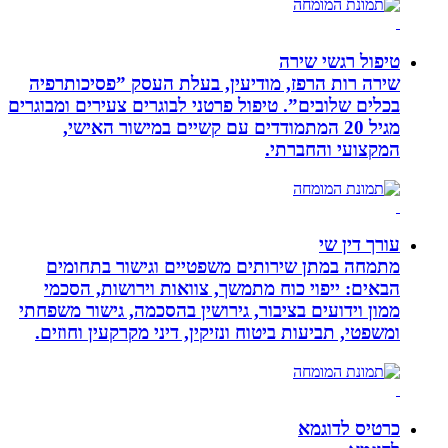
טיפול רגשי שירה
שירה רות הרפז, מודיעין, בעלת העסק ”פסיכותרפיה
בכלים שלובים”. טיפול פרטני לבוגרים צעירים ומבוגרים
מגיל 20 המתמודדים עם קשיים במישור האישי,
המקצועי והחברתי.
עורך דין שי
מתמחה במתן שירותים משפטיים וגישור בתחומים
הבאים: ייפוי כוח מתמשך, צוואות וירושות, הסכמי
ממון וידועים בציבור, גירושין בהסכמה, גישור משפחתי
ומשפטי, תביעות ביטוח ונזיקין, דיני מקרקעין וחוזים.
כרטיס לדוגמא