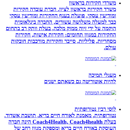
משרדי חקירות בראשון
משרד חקירות בראשון לציון. חברת עובדה חקירות
ומודיעין עסקי, פועלת בענף החקירות ומודיעין עסקי
כבר למעלה משלושה עשורים, החברה בינלאומית
הוקמה על ידי זיוה ממוק מלכה, בעלת וותק רב בתחום
החקירות במגוון תחומים: חקירות אישות, חקירות
מסחריות, פליליות, סייבר וחקירות מורכבות חובקות
עולם.
מעגלי תמיכה
להיות אוטוריטה גם כשאתם ישנים
לוסי רבין נטורופתית
נטורופתית, מאמנת לאורח חיים בריא, תושבת אשדוד.
בעלת Coach4Health, Coach4health הינה חברה
העוסקת באורח חיים בריא ומספקת מגוון רחב של