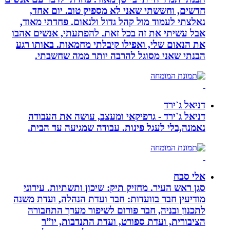
חדשים, וחששתי שאני לא מספיק טוב. יום אחד,
נאלצתי לעמוד מול קהל גדול ולנאום. פחדתי מאוד,
אבל עשיתי את זה בכל זאת. להפתעתי, אנשים אהבו
את הנאום שלי, ואפילו קיבלתי מחמאות. באותו רגע
הבנתי שאני מסוגל להרבה יותר ממה שחשבתי.
דניאל ג`ירד
דניאל ג`ירד - גרפיקאי ומעצב, עושה את העבודה
נאמנה,בלי לעגל פינות. עבודה שמגיעה עד הבית.
אלי סבח
סגן ראש העיר. מחזיק תיק: שיכון ותשתיות. עירוני
מודיעין חבר בוועדות: חבר ועדת הנהלה, ועדת משנה
לתכנון ובניה, חבר פורום לשיפור מערך התחבורה
הציבורית, ועדת ספורט, ועדת התנדבות, יו”ר