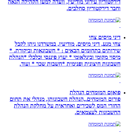
דירקטוריון עירוני מודיעין, וועדה למען הקהילה הגאה
וחבר דירקטוריון סחלבים.
דיני מיסים צחי
צחי מנע, דיני מיסים, מודיעין, במשרדנו ניתן לקבל
שירותים בתחומים הבאים : * חשבונאות וביקורת. *
מיסוי מקומי ובינלאומי * יעוץ פיננסי וכלכלי *הנהלת
חשבונות חיצונית ופנימית *חשבות שכר * ועוד.
פואןם המומחים הנהלת
פורום המומחים.,הנהלת חשבונותן, מנהלי את תחום
החזרי המס לשכירים ואחראית על מחלקת הנהלת
החשבונות לעצמאים.