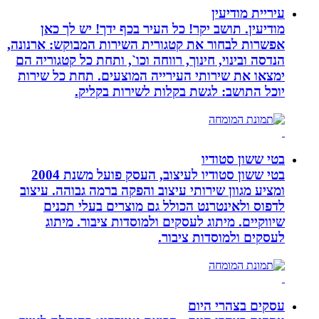
עיריית מודיעין
מודיעין. תושב יקר! כל העיר בכף ידך! יש לך כאן
אפשרות לבחור את קטגורית השירות המבוקש: ארנונה,
הנדסה ובינוי, חינוך, רווחה וכו`, ותחת כל קטגוריה הם
ימצאו את שירותי העירייה המוצעים. תחת כל שירות
יוכל התושב: לגשת בקלות לשירות בקליק.
בטי ששון סטודיו
בטי ששון סטודיו לעיצוב, העסק פועל משנת 2004
ומציע מגוון שירותי עיצוב והפקה ברמה גבוהה. עיצוב
לדפוס ולאינטרנט הכולל גם מוצרים בעלי תכנים
שיווקיים. מיתוג לעסקים ולמוסדות ציבור. מיתוג
לעסקים ולמוסדות ציבור.
עסקים בצהרי היום