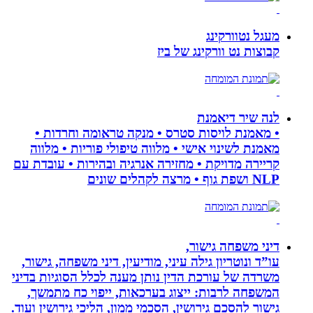
מעגל נטוורקינג
קבוצות נט וורקינג של ביז
לנה שיר דיאמנת
• מאמנת לויסות סטרס • מנקה טראומה וחרדות •
מאמנת לשינוי אישי • מלווה טיפולי פוריות • מלווה
קריירה מדויקת • מחזירה אנרגיה ובהירות • עובדת עם
NLP ושפת גוף • מרצה לקהלים שונים
דיני משפחה גישור,
עו”ד ונוטריון גילה עיני, מודיעין, דיני משפחה, גישור,
משרדה של עורכת הדין נותן מענה לכלל הסוגיות בדיני
המשפחה לרבות: ייצוג בערכאות, ייפוי כח מתמשך,
גישור להסכם גירושין, הסכמי ממון, הליכי גירושין ועוד.