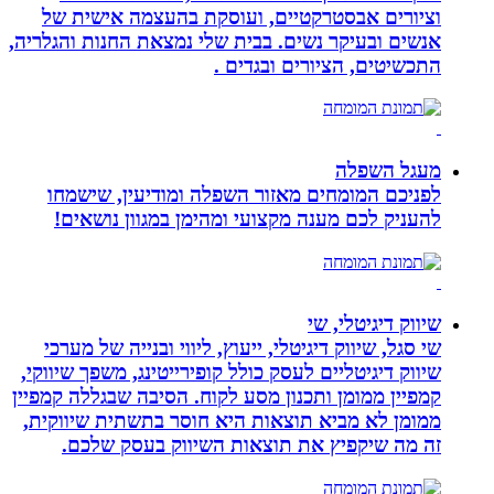
וציורים אבסטרקטיים, ועוסקת בהעצמה אישית של
אנשים ובעיקר נשים. בבית שלי נמצאת החנות והגלריה,
התכשיטים, הציורים ובגדים .
מעגל השפלה
לפניכם המומחים מאזור השפלה ומודיעין, שישמחו
להעניק לכם מענה מקצועי ומהימן במגוון נושאים!
שיווק דיגיטלי, שי
שי סגל, שיווק דיגיטלי, ייעוץ, ליווי ובנייה של מערכי
שיווק דיגיטליים לעסק כולל קופירייטינג, משפך שיווקי,
קמפיין ממומן ותכנון מסע לקוח. הסיבה שבגללה קמפיין
ממומן לא מביא תוצאות היא חוסר בתשתית שיווקית,
זה מה שיקפיץ את תוצאות השיווק בעסק שלכם.