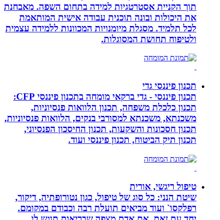
תוך הקניית אסטרטגיות למידה בתחום השפה. מאבחנת
את היכולות ובונה תוכנית עבודה אישית המותאמת
לכל תלמיד. מסגלת מיומנויות המכוונות ללמידה עצמית
ולטיפוח תחושת המסוגלות.
תכנון פיננסי גדי
תכנון פיננסי - גדי ברקאי מומחה בתכנון פיננסי CFP:
תכנון כלכלת משפחה, תכנון הלוואות פנסיוניות,
משכנתא, משכנתא למסורבי בנקים, הלוואות פנסיוניות,
תכנון חסכונות והשקעות, תכנון החיסכון הפנסיוני,
תכנון תיק הביטוח, תכנון פיננסי ועוד.
טיפול ריגשי, אורית
שיטת הנני: כל סוג של טיפול, כגון נטורופתיה, דיקור,
רפלקסו` ועוד מביאים תועלת רבה וכבודם במקומם.
יחד עם זאת, אם אדם מצפה שבריאות תוגש לו