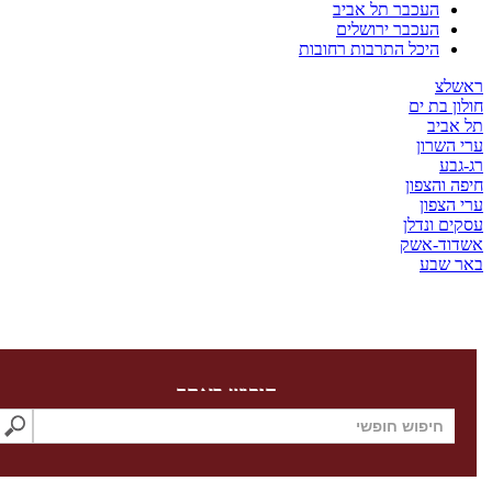
העכבר תל אביב
העכבר ירושלים
היכל התרבות רחובות
צ
בת ים
יב
שרון
ע
והצפון
צפון
 ונדלן
ד-אשק
שבע
חיפוש באתר