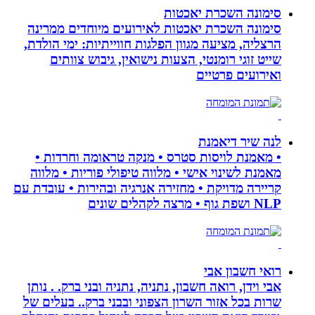
סימונה השכרת יאכטות
סימונה השכרת יאכטות לאירועים מיוחדים ממרינה
הרצליה, מציעה מגוון הפלגות חווייתיות: ימי הולדת,
שייט זוגי רומנטי, הצעות נישואין, גיבוש צוותים
ואירועים פרטיים
לנה שיר דיאמנת
• מאמנת לויסות סטרס • מנקה טראומה וחרדות •
מאמנת לשינוי אישי • מלווה טיפולי פוריות • מלווה
קריירה מדויקת • מחזירה אנרגיה ובהירות • עובדת עם
NLP ושפת גוף • מרצה לקהלים שונים
רואי חשבון אבי
אבי וידן, רואה חשבון, נתניה, נתניה ובני ברק. . נותן
שרות בכל אזור השרון הצפוני ובבני ברק.. בעלים של