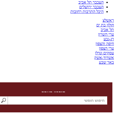
העכבר תל אביב
העכבר ירושלים
היכל התרבות רחובות
צ
בת ים
יב
שרון
ע
והצפון
צפון
 ונדלן
ד-אשק
שבע
חיפוש באתר