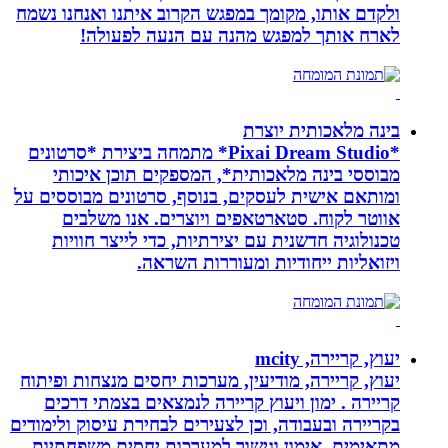
ולקדם אותו, מקומך במפגש הקרוב איתנו ואנחנו נשמח
לארח אותך למפגש מהנה עם הנעה לפעולה!
בינה מלאכותית יוצרת
*Pixai Dream Studio* מתמחה ביצירת *סרטונים
מבוססי בינה מלאכותית*, המספקים תוכן איכותי
ומותאם אישית לעסקים, בנוסף, סרטונים מבוססים על
אווטר לקוח. סטארטאפים ויוצרים. אנו משלבים
טכנולוגיה חדשנית עם יצירתיות, כדי לייצר חוויות
ויזואליות ייחודיות ומעוררות השראה.
יעוץ, קריירה, mcity
יעוץ, קריירה, מודיעין, מערכות יחסים מנצחות ופיתוח
קריירה . ימון ויעוץ קריירה לנמצאים בצמתי דרכים
בקריירה ובעבודה, וכן לצעירים לבחירת עיסוק ולימודים
מתאימים. אימון וגישור למערכות יחסים משפחתיות.