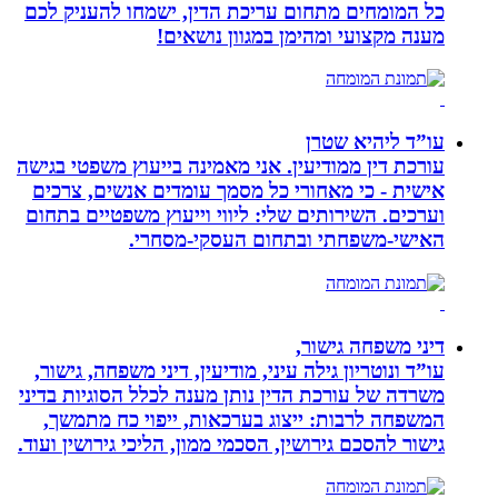
כל המומחים מתחום עריכת הדין, ישמחו להעניק לכם
מענה מקצועי ומהימן במגוון נושאים!
עו”ד ליהיא שטרן
עורכת דין ממודיעין. אני מאמינה בייעוץ משפטי בגישה
אישית - כי מאחורי כל מסמך עומדים אנשים, צרכים
וערכים. השירותים שלי: ליווי וייעוץ משפטיים בתחום
האישי-משפחתי ובתחום העסקי-מסחרי.
דיני משפחה גישור,
עו”ד ונוטריון גילה עיני, מודיעין, דיני משפחה, גישור,
משרדה של עורכת הדין נותן מענה לכלל הסוגיות בדיני
המשפחה לרבות: ייצוג בערכאות, ייפוי כח מתמשך,
גישור להסכם גירושין, הסכמי ממון, הליכי גירושין ועוד.