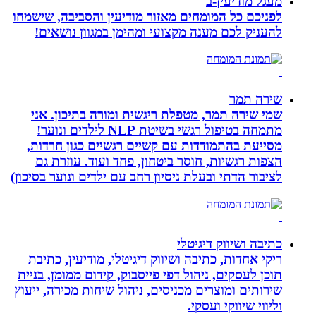
מעגל מודיעין-ב
לפניכם כל המומחים מאזור מודיעין והסביבה, שישמחו
להעניק לכם מענה מקצועי ומהימן במגוון נושאים!
שירה תמר
שמי שירה תמר, מטפלת ריגשית ומורה בתיכון. אני
מתמחה בטיפול רגשי בשיטת NLP לילדים ונוער!
מסייעת בהתמודדות עם קשיים רגשיים כגון חרדות,
הצפות רגשיות, חוסר ביטחון, פחד ועוד. עוזרת גם
לציבור הדתי ובעלת ניסיון רחב עם ילדים ונוער בסיכון)
כתיבה ושיווק דיגיטלי
ריקי אחדות, כתיבה ושיווק דיגיטלי, מודיעין, כתיבת
תוכן לעסקים, ניהול דפי פייסבוק, קידום ממומן, בניית
שירותים ומוצרים מכניסים, ניהול שיחות מכירה, ייעוץ
וליווי שיווקי ועסקי.