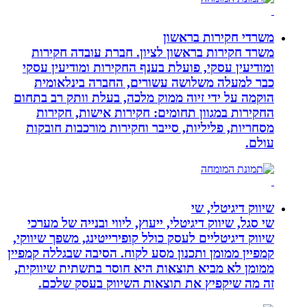
משרדי חקירות בראשון
משרד חקירות בראשון לציון. חברת עובדה חקירות
ומודיעין עסקי, פועלת בענף החקירות ומודיעין עסקי
כבר למעלה משלושה עשורים, החברה בינלאומית
הוקמה על ידי זיוה ממוק מלכה, בעלת וותק רב בתחום
החקירות במגוון תחומים: חקירות אישות, חקירות
מסחריות, פליליות, סייבר וחקירות מורכבות חובקות
עולם.
שיווק דיגיטלי, שי
שי סגל, שיווק דיגיטלי, ייעוץ, ליווי ובנייה של מערכי
שיווק דיגיטליים לעסק כולל קופירייטינג, משפך שיווקי,
קמפיין ממומן ותכנון מסע לקוח. הסיבה שבגללה קמפיין
ממומן לא מביא תוצאות היא חוסר בתשתית שיווקית,
זה מה שיקפיץ את תוצאות השיווק בעסק שלכם.