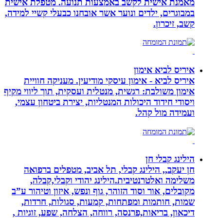
מאמנת אישית לקשב באמצעות תנועה. מטפלת אישית
במבוגרים, ילדים ונוער אשר אובחנו כבעלי קשיי למידה,
קשב, זיכרון.
איריס לביא אימון
איריס לביא - אימון עיסקי מודיעין. מעניקה חוויית
אימון משולבת: רגשית, מנטלית ועסקית, תוך ליווי מקיף
ויסודי חידוד היכולות המנטליות, יצירת ביטחון עצמי,
ועמידה מול קהל.
הילינג קבלי חן
חן יעקב,, הילינג קבלי, תל אביב, מטפלים ברפואה
משלימה ואלטרנטיבית.הילינג יהודי וקבלי,קבלה,
מקובלים, אור וסוד הזוהר, גוף ונפש, איזון וטיהור ע”ב
שמות, חותמות ומפתחות, קמעות, סגולות, חרדות,
דיכאון, בריאות,פרנסה, רווחה, הצלחה, שפע, זוגיות ,