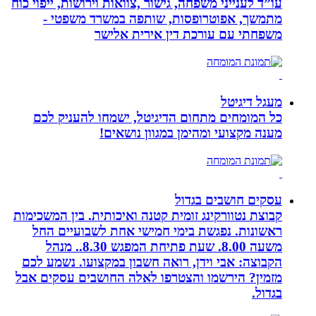
עו”ד לענייני משפחה, גישור ,צוואות וירושות, ייפוי כוח
מתמשך, אפוטרופסות, שותפה במשרד משפטי -
משפחתי עם עורכת דין אירית אלישר
מעגל דיגיטל
כל המומחים מתחום הדיגיטל, ישמחו להעניק לכם
מענה מקצועי ומהימן במגוון נושאים!
עסקים חושבים בגדול
קבוצת נטוורקינג זומית קטנה ואיכותית. בין המשכימות
ראשונות. נפגשת בימי חמישי אחת לשבועיים החל
משעה 8.00. שעת פתיחת המפגש 8.30.. מנהל
הקבוצה: אבי וידן, רואה חשבון במקצועו. נשמע לכם
מזמין? הירשמו והצטרפו לאלה החושבים עסקים אבל
בגדול.