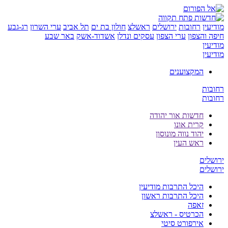
ן
רחובות
ירושלים
ראשלצ
חולון בת ים
תל אביב
ערי השרון
רג-גבע
והצפון
ערי הצפון
עסקים ונדלן
אשדוד-אשק
באר שבע
ן
ן
המקצוענים
ת
ת
חדשות אור יהודה
קרית אונו
יהוד נווה מונוסון
ראש העין
ים
ים
היכל התרבות מודיעין
היכל התרבות ראשון
זאפה
הכרטיס - ראשלצ
אירפורט סיטי