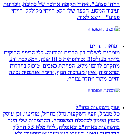
הייתי פצוע.”. אחרי תקופה ארוכה של כתיבה, זיכרונות
ועיבוד המסע, הספר שלי ”לא הייתי מקולקל, הייתי
פצוע” – יוצא לאור.
רפואת תדרים
מומחית לשילוב בין תדרים ותודעה- כלי הריפוי החזקים
ביותר בעולם!!! נטורופתית כ-18 שנה, המשלבת ידע
מתקדם לריפוי מלא, הפחתת כאבים, טיפול בחרדות
וטראומות, איזון מערכות הגוף, זרימה אנרגטית נכונה
וחיים מתוך ”תדר גבוה”.
יעוץ השקעות בחו”ל
טל מנצ`ל, יועץ השקעות נדלן בחו”ל, מודיעין, וכן עוסק
ביעוץ ואימון לכלכלת המשפחה. ההתמחות שלי הינה
בהשקעות בארה”ב ובאנגליה, ליווי מלא של תהליך
ההשקעה עצמו. הייעוץ הינו ייעוץ אובייקטיבי ולא