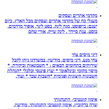
מקדמי אתרים ועסקים
מעגלי כח של מקדמי אתרים ועסקים מכל הארץ. כיום
ישנם: בייפוסט, מגה לינק, בסט לינר, אופיר מרדמים,
בוסט, ענת סיידר , לינק שייק, אורי שחם
דיני מיסים צחי
צחי מנע, דיני מיסים, מודיעין, במשרדנו ניתן לקבל
שירותים בתחומים הבאים : * חשבונאות וביקורת. *
מיסוי מקומי ובינלאומי * יעוץ פיננסי וכלכלי *הנהלת
חשבונות חיצונית ופנימית *חשבות שכר * ועוד.
אימון קוגנטיבי- התנהגותי
שרה ברקוביץ, אימון קוגנטיבי התנהגותי, מודיעין,