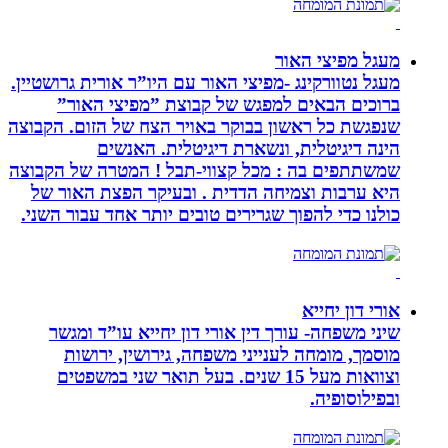
מעגל מפיצי האור
מעגל נטוורקינג -מפיצי האור עם היו”ר אורית גרושטיין.
ברוכים הבאים למפגש של קבוצת ”מפיצי האור”
שנפגשת כל ראשון בבוקר באויר הצח של הזום. הקבוצה
הינה דיגיטלית, ונשארת דיגיטלית. האנשים
שמשתתפים בה : מכל קצווי-תבל ! המטרה של הקבוצה
היא ערבות וצמיחה הדדית . ובעיקר הפצת האור של
כולנו כדי להפוך שגרירים טובים יותר אחד עבור השני.
אורי דון יחייא
שיני משפחה- עורך דין אורי דון יחייא עו”ד ומגשר
מוסמך, מומחה לענייני משפחה, גירושין, ירושות
וצוואות מעל 15 שנים. בעל תואר שני במשפטים
ובפילוסופיה.