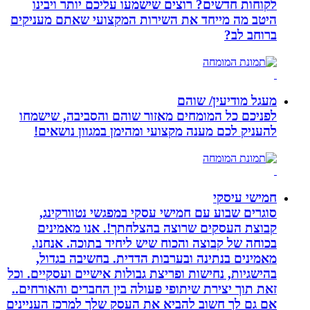
לקוחות חדשים? רוצים שישמעו עליכם יותר ויבינו
היטב מה מייחד את השירות המקצועי שאתם מעניקים
ברוחב לב?
מעגל מודיעין/ שוהם
לפניכם כל המומחים מאזור שוהם והסביבה, שישמחו
להעניק לכם מענה מקצועי ומהימן במגוון נושאים!
חמישי עיסקי
סוגרים שבוע עם חמישי עסקי במפגשי נטוורקינג,
קבוצת העסקים שרוצה בהצלחתך!. אנו מאמינים
בכוחה של קבוצה והכוח שיש ליחיד בתוכה. אנחנו.
מאמינים בנתינה ובערבות הדדית. בחשיבה בגדול,
בהישגיות, נחישות ופריצת גבולות אישיים ועסקיים. וכל
זאת תוך יצירת שיתופי פעולה בין החברים והאורחים..
אם גם לך חשוב להביא את העסק שלך למרכז העניינים