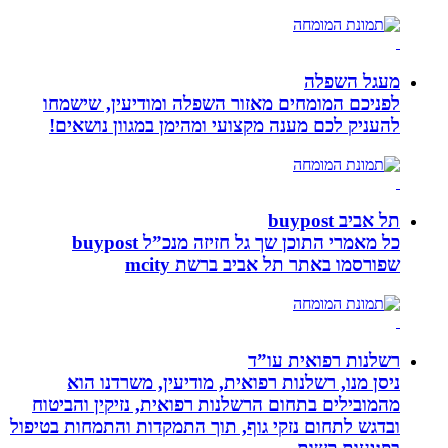
מעגל השפלה
לפניכם המומחים מאזור השפלה ומודיעין, שישמחו
להעניק לכם מענה מקצועי ומהימן במגוון נושאים!
תל אביב buypost
כל מאמרי התוכן שך גל חזיזה מנכ”ל buypost
שפורסמו באתר תל אביב ברשת mcity
רשלנות רפואית עו”ד
ניסן מנו, רשלנות רפואית, מודיעין, משרדנו הוא
מהמובילים בתחום הרשלנות רפואית, נזיקין והביטוח
ובדגש לתחום נזקי גוף, תוך התמקדות והתמחות בטיפול