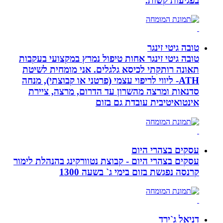
בפגיעות קשות.
טובה גיטי זינגר
טובה גיטי זינגר אחות טיפול נמרץ במקצועי בעקבות
תאונה רותקתי לכיסא גלגלים. אני מומחית לשיטת
ATH- ליווי לריפוי עצמי (פרטני או קבוצתי), מנחה
סדנאות ומרצה מהשרון עד הדרום, מרצה, ציירת
אינטואיטיבית עובדת גם בזום
עסקים בצהרי היום
עסקים בצהרי היום - קבוצת נטוורקינג בהנהלת לימור
קרנסה נפגשת בזום בימי ג` בשעה 1300
דניאל ג`ירד