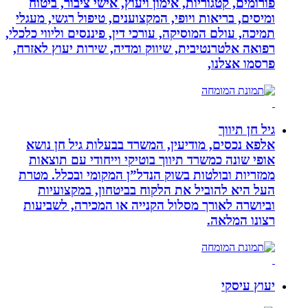
פורומים, קטגוריות, אימון ויעוץ, אישי ציבור, ביטוח
ומיסים, בריאות ויופי, המקצוענים, טיפול רגשי, מעגלי
תמיכה, עולם המוסיקה, עורכי דין, פיננסים וליווי כלכלי,
רפואה אלטרנטיבית, שיווק ומדיה, שירות יעוץ לאזרח,
פרסמו אצלנו,
גיל חן תיווך
אלפא נכסים, מודיעין, המשרד בבעלות גיל חן נושא
אופי שונה כמשרד תיווך בוטיקי וייחודי עם תוצאות
ממזריות ובולטות בשוק הנדל”ן המקומי ובכלל. מטרת
העל היא להוביל את הלקוח בביטחון, במקצועיות
וביושרה לאורך מסלול הקנייה או המכירה, לשביעות
רצונו המלאה.
יעוץ עיסקי