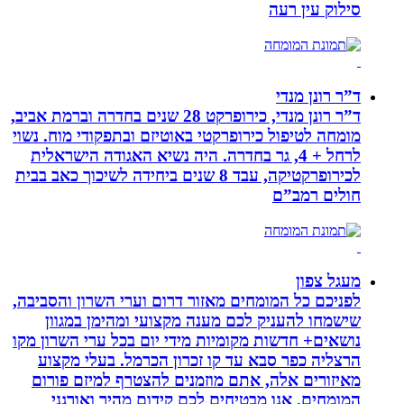
סילוק עין רעה
ד”ר רונן מנדי
ד”ר רונן מנדי, כירופרקט 28 שנים בחדרה וברמת אביב,
מומחה לטיפול כירופרקטי באוטיזם ובתפקודי מוח. נשוי
לרחל + 4, גר בחדרה. היה נשיא האגודה הישראלית
לכירופרקטיקה, עבד 8 שנים ביחידה לשיכוך כאב בבית
חולים רמב”ם
מעגל צפון
לפניכם כל המומחים מאזור דרום וערי השרון והסביבה,
שישמחו להעניק לכם מענה מקצועי ומהימן במגוון
נושאים+ חדשות מקומיות מידי יום בכל ערי השרון מקו
הרצליה כפר סבא עד קו זכרון הכרמל. בעלי מקצוע
מאיזורים אלה, אתם מוזמנים להצטרף למיזם פורום
המומחים. אנו מבטיחים לכם קידום מהיר ואורגני