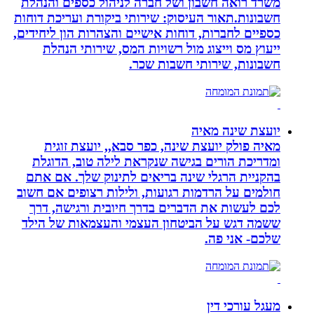
משרד רואה חשבון ושל חברה לניהול כספים והנהלת
חשבונות.תאור העיסוק: שירותי ביקורת ועריכת דוחות
כספיים לחברות, דוחות אישיים והצהרות הון ליחידים,
ייעוץ מס וייצוג מול רשויות המס, שירותי הנהלת
חשבונות, שירותי חשבות שכר.
יועצת שינה מאיה
מאיה פולק יועצת שינה, כפר סבא,, יועצת זוגית
ומדריכת הורים בגישה שנקראת לילה טוב, הדוגלת
בהקניית הרגלי שינה בריאים לתינוק שלך. אם אתם
חולמים על הרדמות רגועות, ולילות רצופים אם חשוב
לכם לעשות את הדברים בדרך חיובית ורגישה, דרך
ששמה דגש על הביטחון העצמי והעצמאות של הילד
שלכם- אני פה.
מעגל עורכי דין