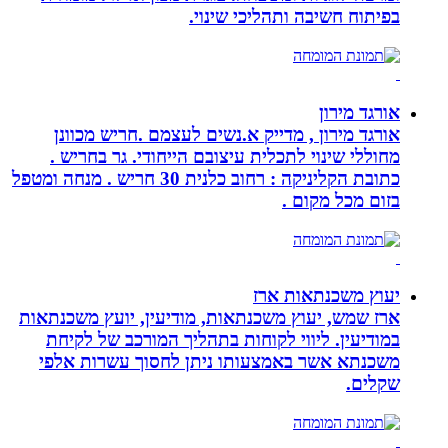
בפיתוח חשיבה ותהליכי שינוי.
אורגד מירון
אורגד מירון , מדייק א.נשים לעצמם .חריש מכוונן
מחוללי שינוי לתכלית עיצובם הייחודי. גר בחריש .
כתובת הקליניקה : רחוב כלנית 30 חריש . מנחה ומטפל
בזום מכל מקום .
יעוץ משכנתאות ארז
ארז שמש, יעוץ משכנתאות, מודיעין, יועץ משכנתאות
במודיעין. ליווי לקוחות בתהליך המורכב של לקיחת
משכנתא אשר באמצעותו ניתן לחסוך עשרות אלפי
שקלים.