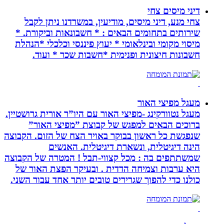
דיני מיסים צחי
צחי מנע, דיני מיסים, מודיעין, במשרדנו ניתן לקבל
שירותים בתחומים הבאים : * חשבונאות וביקורת. *
מיסוי מקומי ובינלאומי * יעוץ פיננסי וכלכלי *הנהלת
חשבונות חיצונית ופנימית *חשבות שכר * ועוד.
מעגל מפיצי האור
מעגל נטוורקינג -מפיצי האור עם היו”ר אורית גרושטיין.
ברוכים הבאים למפגש של קבוצת ”מפיצי האור”
שנפגשת כל ראשון בבוקר באויר הצח של הזום. הקבוצה
הינה דיגיטלית, ונשארת דיגיטלית. האנשים
שמשתתפים בה : מכל קצווי-תבל ! המטרה של הקבוצה
היא ערבות וצמיחה הדדית . ובעיקר הפצת האור של
כולנו כדי להפוך שגרירים טובים יותר אחד עבור השני.