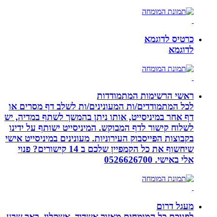
כרטיס לדוגמא
לדוגמא
ראשי הרשימות המתמודדות
לכל המתמודדים/ות המעונינים/ות לשלב דף מסרים או
דף אחר במיניסייט, אותו ניתן בהמשך לשתף במדיה, יש
לשלוח קישור לדף המבוקש. המיניסייט ישותף על ידינו
בקבוצות הפייסבוק העירוניות. מעונינים במיניסייט אישי
שיחשוף את כל הקמפיין שלכם ב 14 קישורים? פנוי
אלי באישי. 0526626700
מעגל דרום
לפניכם כל המומחים מאזור אשדוד, אשקלון, באר שבע,