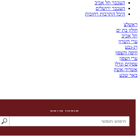
העכבר תל אביב
העכבר ירושלים
היכל התרבות רחובות
צ
בת ים
יב
שרון
ע
והצפון
צפון
 ונדלן
ד-אשק
שבע
חיפוש באתר