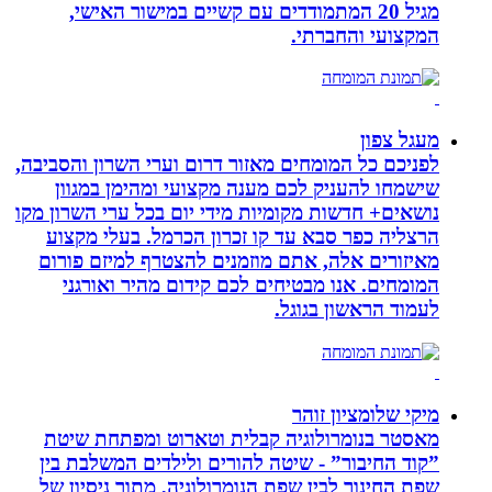
מגיל 20 המתמודדים עם קשיים במישור האישי,
המקצועי והחברתי.
מעגל צפון
לפניכם כל המומחים מאזור דרום וערי השרון והסביבה,
שישמחו להעניק לכם מענה מקצועי ומהימן במגוון
נושאים+ חדשות מקומיות מידי יום בכל ערי השרון מקו
הרצליה כפר סבא עד קו זכרון הכרמל. בעלי מקצוע
מאיזורים אלה, אתם מוזמנים להצטרף למיזם פורום
המומחים. אנו מבטיחים לכם קידום מהיר ואורגני
לעמוד הראשון בגוגל.
מיקי שלומציון זוהר
מאסטר בנומרולוגיה קבלית וטארוט ומפתחת שיטת
”קוד החיבור” - שיטה להורים ולילדים המשלבת בין
שפת החינוך לבין שפת הנומרולוגיה, מתוך ניסיון של