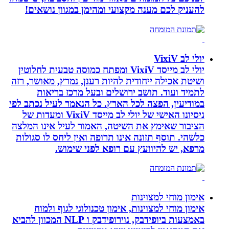
להעניק לכם מענה מקצועי ומהימן במגוון נושאים!
יולי לב VixiV
יולי לב מייסד VixiV ומפתח כמוסה טבעית לחלוטין
ושיטת אכילה ייחודית להיות רענן, נמרץ, מאושר, רזה
לתמיד ועוד. תושב ירושלים ובעל מרכז בריאות
במודיעין, הפצה לכל הארץ. כל הנאמר לעיל נכתב לפי
ניסיונו האישי של יולי לב מייסד VixiV ומעדות של
הציבור שאימץ את השיטה, האמור לעיל אינו המלצה
כלשהי. תוסף תזונה אינו תרופה ואין ליחס לו סגולות
מרפא, יש להיוועץ עם רופא לפני שימוש.
אימון מוחי למצוינות
אימון מוחי למצוינות, אימון טכנולוגי לגוף ולמוח
באמצעות ביופידבק, נוירופידבק ו NLP המכוון להביא