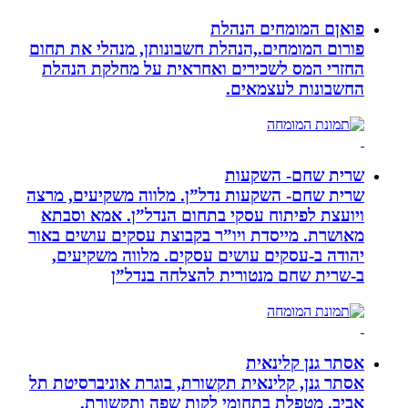
פואןם המומחים הנהלת
פורום המומחים.,הנהלת חשבונותן, מנהלי את תחום
החזרי המס לשכירים ואחראית על מחלקת הנהלת
החשבונות לעצמאים.
שרית שחם- השקעות
שרית שחם- השקעות נדל”ן. מלווה משקיעים, מרצה
ויועצת לפיתוח עסקי בתחום הנדל”ן. אמא וסבתא
מאושרת. ‏מייסדת ויו”ר בקבוצת עסקים עושים באור
יהודה‏ ב-‏עסקים עושים עסקים‏. ‏מלווה משקיעים,
ב-‏שרית שחם מנטורית להצלחה בנדל”ן‏
אסתר גנן קלינאית
אסתר גנן, קלינאית תקשורת, בוגרת אוניברסיטת תל
אביב. מטפלת בתחומי לקות שפה ותקשורת.