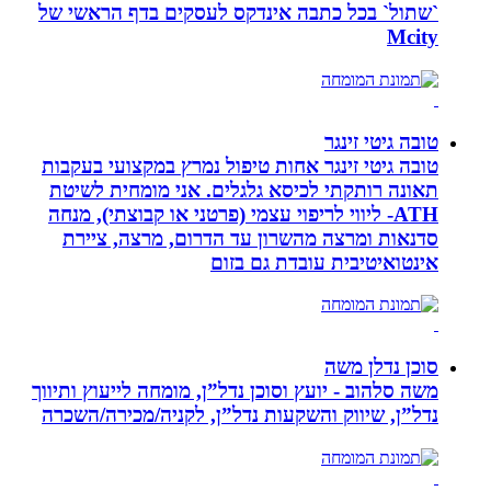
`שתול` בכל כתבה אינדקס לעסקים בדף הראשי של
Mcity
טובה גיטי זינגר
טובה גיטי זינגר אחות טיפול נמרץ במקצועי בעקבות
תאונה רותקתי לכיסא גלגלים. אני מומחית לשיטת
ATH- ליווי לריפוי עצמי (פרטני או קבוצתי), מנחה
סדנאות ומרצה מהשרון עד הדרום, מרצה, ציירת
אינטואיטיבית עובדת גם בזום
סוכן נדלן משה
משה סלהוב - יועץ וסוכן נדל”ן, מומחה לייעוץ ותיווך
נדל”ן, שיווק והשקעות נדל”ן, לקניה/מכירה/השכרה