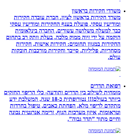
משרדי חקירות בראשון
משרד חקירות בראשון לציון. חברת עובדה חקירות
ומודיעין עסקי, פועלת בענף החקירות ומודיעין עסקי
כבר למעלה משלושה עשורים, החברה בינלאומית
הוקמה על ידי זיוה ממוק מלכה, בעלת וותק רב בתחום
החקירות במגוון תחומים: חקירות אישות, חקירות
מסחריות, פליליות, סייבר וחקירות מורכבות חובקות
עולם.
רפואת תדרים
מומחית לשילוב בין תדרים ותודעה- כלי הריפוי החזקים
ביותר בעולם!!! נטורופתית כ-18 שנה, המשלבת ידע
מתקדם לריפוי מלא, הפחתת כאבים, טיפול בחרדות
וטראומות, איזון מערכות הגוף, זרימה אנרגטית נכונה
וחיים מתוך ”תדר גבוה”.