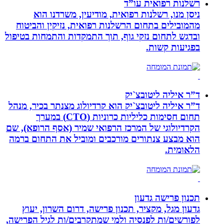
רשלנות רפואית עו”ד
ניסן מנו, רשלנות רפואית, מודיעין, משרדנו הוא
מהמובילים בתחום הרשלנות רפואית, נזיקין והביטוח
ובדגש לתחום נזקי גוף, תוך התמקדות והתמחות בטיפול
בפגיעות קשות.
ד”ר איליה ליטובצ`יק
ד”ר איליה ליטובצ`יק הוא קרדיולוג מצנתר בכיר, מנהל
תחום חסימות כליליות כרוניות (CTO) במערך
הקרדיולוגי של המרכז הרפואי שמיר (אסף הרופא), שם
הוא מבצע צנתורים מורכבים ומוביל את התחום ברמה
הלאומית.
תכנון פרישה גדעון
גדעון מגל, מקציר, תכנון פרישה, דרום השרון, יעוץ
לפורשים/ות לפנסיה ולמי שמתקרבים/ות לגיל הפרישה,