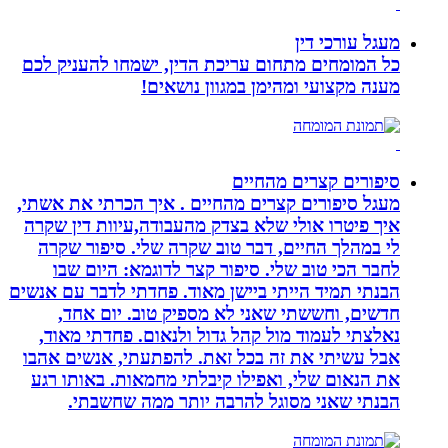
מעגל עורכי דין
כל המומחים מתחום עריכת הדין, ישמחו להעניק לכם
מענה מקצועי ומהימן במגוון נושאים!
סיפורים קצרים מהחיים
מעגל סיפורים קצרים מהחיים . איך הכרתי את אשתי,
איך פיטרו אולי שלא בצדק מהעבודה,עיוות דין שקרה
לי במהלך החיים, דבר טוב שקרה שלי. סיפור שקרה
לחבר הכי טוב שלי. סיפור קצר לדוגמא: היום שבו
הבנתי תמיד הייתי ביישן מאוד. פחדתי לדבר עם אנשים
חדשים, וחששתי שאני לא מספיק טוב. יום אחד,
נאלצתי לעמוד מול קהל גדול ולנאום. פחדתי מאוד,
אבל עשיתי את זה בכל זאת. להפתעתי, אנשים אהבו
את הנאום שלי, ואפילו קיבלתי מחמאות. באותו רגע
הבנתי שאני מסוגל להרבה יותר ממה שחשבתי.