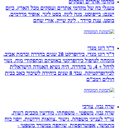
מקדמי אתרים ועסקים
מעגלי כח של מקדמי אתרים ועסקים מכל הארץ. כיום
ישנם: בייפוסט, מגה לינק, בסט לינר, אופיר מרדמים,
בוסט, ענת סיידר , לינק שייק, אורי שחם
ד”ר רונן מנדי
ד”ר רונן מנדי, כירופרקט 28 שנים בחדרה וברמת אביב,
מומחה לטיפול כירופרקטי באוטיזם ובתפקודי מוח. נשוי
לרחל + 4, גר בחדרה. היה נשיא האגודה הישראלית
לכירופרקטיקה, עבד 8 שנים ביחידה לשיכוך כאב בבית
חולים רמב”ם
שרה נבון, עורכי
שרה נבון, משפטי - משפחתי, מודיעין מכבים רעות,
עו”ד לענייני משפחה, גישור ,צוואות וירושות, ייפוי כוח
מתמשך, אפוטרופסות, שותפה במשרד משפטי -