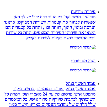
עיריית מודיעין
מודיעין. תושב יקר! כל העיר בכף ידך! יש לך כאן
אפשרות לבחור את קטגורית השירות המבוקש: ארנונה,
הנדסה ובינוי, חינוך, רווחה וכו`, ותחת כל קטגוריה הם
ימצאו את שירותי העירייה המוצעים. תחת כל שירות
יוכל התושב: לגשת בקלות לשירות בקליק.
יעוץ מס פורום
עמוד ראשון בגוגל
עמוד ראשון בגוגל, פורום המומחים, כרטיס ביקור
מהפכני אישי פרסום של עד 24 מאמרי תוכן המרת כל
תשובותיך לכתבות שיווקיות מדור אישי: כל המאמרים
שלל הלהיט של מקדמי העסקים בארץ: קישור סמוי