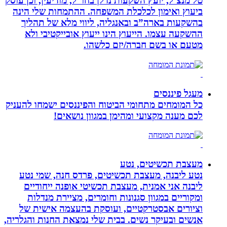
טל מנצ`ל, יועץ השקעות נדלן בחו”ל, מודיעין, וכן עוסק
ביעוץ ואימון לכלכלת המשפחה. ההתמחות שלי הינה
בהשקעות בארה”ב ובאנגליה, ליווי מלא של תהליך
ההשקעה עצמו. הייעוץ הינו ייעוץ אובייקטיבי ולא
מטעם או בשם חברה/יזם כלשהו.
מעגל פיננסים
כל המומחים מתחומי הביטוח והפיננסים ישמחו להעניק
לכם מענה מקצועי ומהימן במגוון נושאים!
מעצבת תכשיטים, נטע
נטע ליבנה, מעצבת תכשיטים, פרדס חנה, שמי נטע
ליבנה אני אמנית, מעצבת תכשיטי אופנה ייחודיים
ומקוריים במגוון סגנונות וחומרים, מציירת מנדלות
וציורים אבסטרקטיים, ועוסקת בהעצמה אישית של
אנשים ובעיקר נשים. בבית שלי נמצאת החנות והגלריה,