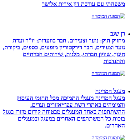
משפחתי עם עורכת דין אירית אלישר
רן שגב
מחזיק תיק: נוער וצעירים. חבר בוועדות: יו”ר ועדת
נוער וצעירים, חבר דירקטוריון מופעים, כספים, ביקורת,
חינוך, שוויון חברתי, מלגות, שירותים חברתיים
והתנדבות
מעגל המדינה
מעגל המדינה מעגלי התמיכה מכל תחומי העיסוק
והמומחים באתרי רשת עפ”יאזורים וערים.
ההשתתפות באחד המעגלים מבטיחה קידום מזורז בגגול
בזכות כל המשתתפים האחרים במעגל ובמעגלים
האחרים.