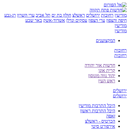
ן
רחובות
ירושלים
ראשלצ
חולון בת ים
תל אביב
ערי השרון
רג-גבע
והצפון
ערי הצפון
עסקים ונדלן
אשדוד-אשק
באר שבע
ן
ן
המקצוענים
ת
ת
חדשות אור יהודה
קרית אונו
יהוד נווה מונוסון
ראש העין
ים
ים
היכל התרבות מודיעין
היכל התרבות ראשון
זאפה
הכרטיס - ראשלצ
אירפורט סיטי