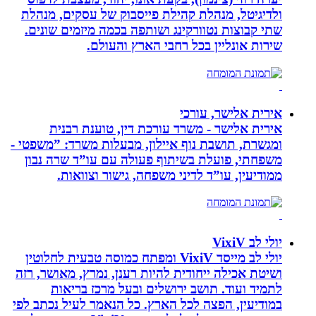
ולדיגיטל, מנהלת קהילת פייסבוק של עסקים, מנהלת
שתי קבוצות נטוורקינג ושותפה בכמה מיזמים שונים.
שירות אונליין בכל רחבי הארץ והעולם.
אירית אלישר, עורכי
אירית אלישר - משרד עורכת דין, טוענת רבנית
ומגשרת, תושבת נוף איילון, מבעלות משרד: ”משפטי -
משפחתי, פועלת בשיתוף פעולה עם עו”ד שרה נבון
ממודיעין, עו”ד לדיני משפחה, גישור וצוואות.
יולי לב VixiV
יולי לב מייסד VixiV ומפתח כמוסה טבעית לחלוטין
ושיטת אכילה ייחודית להיות רענן, נמרץ, מאושר, רזה
לתמיד ועוד. תושב ירושלים ובעל מרכז בריאות
במודיעין, הפצה לכל הארץ. כל הנאמר לעיל נכתב לפי