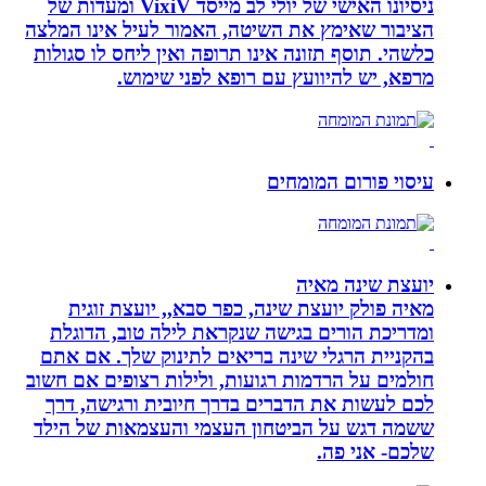
ניסיונו האישי של יולי לב מייסד VixiV ומעדות של
הציבור שאימץ את השיטה, האמור לעיל אינו המלצה
כלשהי. תוסף תזונה אינו תרופה ואין ליחס לו סגולות
מרפא, יש להיוועץ עם רופא לפני שימוש.
עיסוי פורום המומחים
יועצת שינה מאיה
מאיה פולק יועצת שינה, כפר סבא,, יועצת זוגית
ומדריכת הורים בגישה שנקראת לילה טוב, הדוגלת
בהקניית הרגלי שינה בריאים לתינוק שלך. אם אתם
חולמים על הרדמות רגועות, ולילות רצופים אם חשוב
לכם לעשות את הדברים בדרך חיובית ורגישה, דרך
ששמה דגש על הביטחון העצמי והעצמאות של הילד
שלכם- אני פה.