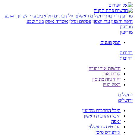
ן
רחובות
ירושלים
ראשלצ
חולון בת ים
תל אביב
ערי השרון
רג-גבע
והצפון
ערי הצפון
עסקים ונדלן
אשדוד-אשק
באר שבע
ן
ן
המקצוענים
ת
ת
חדשות אור יהודה
קרית אונו
יהוד נווה מונוסון
ראש העין
ים
ים
היכל התרבות מודיעין
היכל התרבות ראשון
זאפה
הכרטיס - ראשלצ
אירפורט סיטי