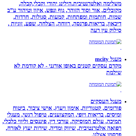
משלימה ואלטרנטיבית.הילינג יהודי וקבלי,קבלה,
מקובלים, אור וסוד הזוהר, גוף ונפש, איזון וטיהור ע”ב
שמות, חותמות ומפתחות, קמעות, סגולות, חרדות,
דיכאון, בריאות,פרנסה, רווחה, הצלחה, שפע, זוגיות ,
סילוק עין רעה
מעגל mcity
מקדם עסקים קטנים באופן אורגני - לא קודמת לא
שילמת
מעגל העסקים
פורומים, קטגוריות, אימון ויעוץ, אישי ציבור, ביטוח
ומיסים, בריאות ויופי, המקצוענים, טיפול רגשי, מעגלי
תמיכה, עולם המוסיקה, עורכי דין, פיננסים וליווי כלכלי,
רפואה אלטרנטיבית, שיווק ומדיה, שירות יעוץ לאזרח,
פרסמו אצלנו,