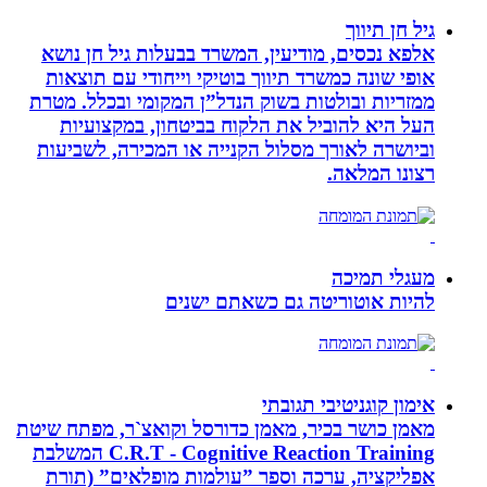
גיל חן תיווך
אלפא נכסים, מודיעין, המשרד בבעלות גיל חן נושא
אופי שונה כמשרד תיווך בוטיקי וייחודי עם תוצאות
ממזריות ובולטות בשוק הנדל”ן המקומי ובכלל. מטרת
העל היא להוביל את הלקוח בביטחון, במקצועיות
וביושרה לאורך מסלול הקנייה או המכירה, לשביעות
רצונו המלאה.
מעגלי תמיכה
להיות אוטוריטה גם כשאתם ישנים
אימון קוגניטיבי תגובתי
מאמן כושר בכיר, מאמן כדורסל וקואצ`ר, מפתח שיטת
C.R.T - Cognitive Reaction Training המשלבת
אפליקציה, ערכה וספר ”עולמות מופלאים” (תורת