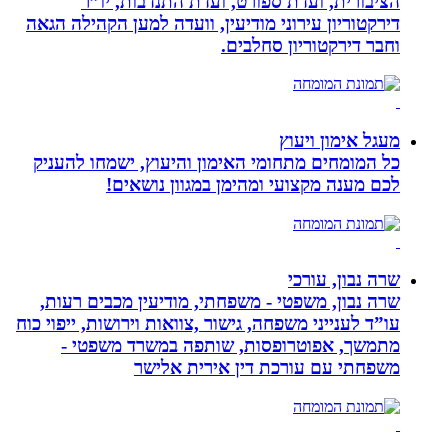
הציבורית, ועדת ספורט, ועדת התנדבות, יו”ר
דירקטוריון עירוני מודיעין, וועדה למען הקהילה הגאה
וחבר דירקטוריון סחלבים.
מעגל אימון ויעוץ
כל המומחים מתחומי האימון והיעוץ, ישמחו להעניק
לכם מענה מקצועי ומהימן במגוון נושאים!
שרה נבון, עורכי
שרה נבון, משפטי - משפחתי, מודיעין מכבים רעות,
עו”ד לענייני משפחה, גישור ,צוואות וירושות, ייפוי כוח
מתמשך, אפוטרופסות, שותפה במשרד משפטי -
משפחתי עם עורכת דין אירית אלישר