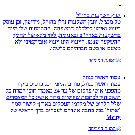
יעוץ השקעות בחו”ל
טל מנצ`ל, יועץ השקעות נדלן בחו”ל, מודיעין, וכן עוסק
ביעוץ ואימון לכלכלת המשפחה. ההתמחות שלי הינה
בהשקעות בארה”ב ובאנגליה, ליווי מלא של תהליך
ההשקעה עצמו. הייעוץ הינו ייעוץ אובייקטיבי ולא
מטעם או בשם חברה/יזם כלשהו.
עמוד ראשון בגוגל
עמוד ראשון בגוגל, פורום המומחים, כרטיס ביקור
מהפכני אישי פרסום של עד 24 מאמרי תוכן המרת כל
תשובותיך לכתבות שיווקיות מדור אישי: כל המאמרים
שלל הלהיט של מקדמי העסקים בארץ: קישור סמוי
`שתול` בכל כתבה אינדקס לעסקים בדף הראשי של
Mcity