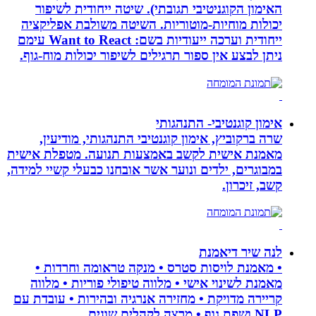
האימון הקוגניטיבי תגובתי). שיטה ייחודית לשיפור
יכולות מוחיות-מוטוריות. השיטה משולבת אפליקציה
ייחודית וערכה ייעודיות בשם: Want to React עימם
ניתן לבצע אין ספור תרגילים לשיפור יכולות מוח-גוף.
אימון קוגנטיבי- התנהגותי
שרה ברקוביץ, אימון קוגנטיבי התנהגותי, מודיעין,
מאמנת אישית לקשב באמצעות תנועה. מטפלת אישית
במבוגרים, ילדים ונוער אשר אובחנו כבעלי קשיי למידה,
קשב, זיכרון.
לנה שיר דיאמנת
• מאמנת לויסות סטרס • מנקה טראומה וחרדות •
מאמנת לשינוי אישי • מלווה טיפולי פוריות • מלווה
קריירה מדויקת • מחזירה אנרגיה ובהירות • עובדת עם
NLP ושפת גוף • מרצה לקהלים שונים