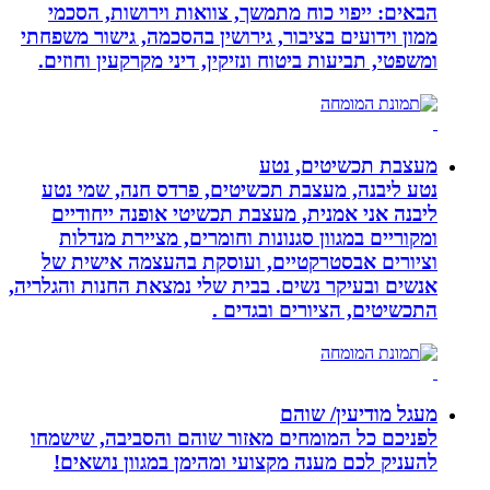
הבאים: ייפוי כוח מתמשך, צוואות וירושות, הסכמי
ממון וידועים בציבור, גירושין בהסכמה, גישור משפחתי
ומשפטי, תביעות ביטוח ונזיקין, דיני מקרקעין וחוזים.
מעצבת תכשיטים, נטע
נטע ליבנה, מעצבת תכשיטים, פרדס חנה, שמי נטע
ליבנה אני אמנית, מעצבת תכשיטי אופנה ייחודיים
ומקוריים במגוון סגנונות וחומרים, מציירת מנדלות
וציורים אבסטרקטיים, ועוסקת בהעצמה אישית של
אנשים ובעיקר נשים. בבית שלי נמצאת החנות והגלריה,
התכשיטים, הציורים ובגדים .
מעגל מודיעין/ שוהם
לפניכם כל המומחים מאזור שוהם והסביבה, שישמחו
להעניק לכם מענה מקצועי ומהימן במגוון נושאים!