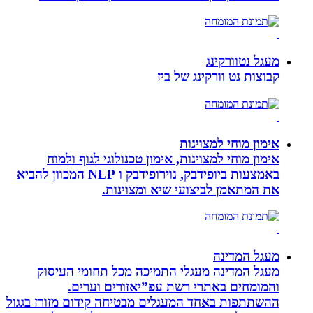
מעגל נטוורקינג
קבוצות נט וורקינג של ביז
אימון מוחי למצוינות
אימון מוחי למצוינות, אימון טכנולוגי לגוף ולמוח
באמצעות ביופידבק, נוירופידבק ו NLP המכוון להביא
את המתאמן לביצועי שיא ומצוינות.
מעגל המדינה
מעגל המדינה מעגלי התמיכה מכל תחומי העיסוק
והמומחים באתרי רשת עפ”יאזורים וערים.
ההשתתפות באחד המעגלים מבטיחה קידום מזורז בגגול