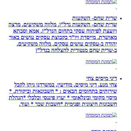
שרית שחם- השקעות
שרית שחם- השקעות נדל”ן. מלווה משקיעים, מרצה
ויועצת לפיתוח עסקי בתחום הנדל”ן. אמא וסבתא
מאושרת. ‏מייסדת ויו”ר בקבוצת עסקים עושים באור
יהודה‏ ב-‏עסקים עושים עסקים‏. ‏מלווה משקיעים,
ב-‏שרית שחם מנטורית להצלחה בנדל”ן‏
דיני מיסים צחי
צחי מנע, דיני מיסים, מודיעין, במשרדנו ניתן לקבל
שירותים בתחומים הבאים : * חשבונאות וביקורת. *
מיסוי מקומי ובינלאומי * יעוץ פיננסי וכלכלי *הנהלת
חשבונות חיצונית ופנימית *חשבות שכר * ועוד.