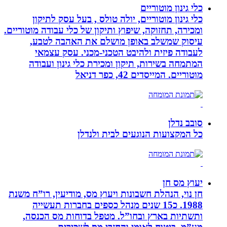
כלי גינון מוטוריים
כלי גינון מוטוריים, יולה טולס , בעל עסק לתיקון
ומכירה, תחזוקה, שיפוץ ותיקון של כלי עבודה מוטוריים.
עיסוק שמשלב באופן מושלם את האהבה לטבע,
לעבודה פיזית ולהיבט הטכני-מכני. עסק עצמאי
המתמחה בשירות, תיקון ומכירת כלי גינון ועבודה
מוטוריים. המייסדים 42, כפר דניאל
סובב נדלן
כל המקצועות הנוגעים לבית ולנדלן
יעוץ מס חן
חן נוי, הנהלת חשבונות ויעוץ מס, מודיעין, רו”ח משנת
1988. כ15 שנים מנהל כספים בחברות תעשייה
ותשתיות בארץ ובחו”ל. מטפל בדוחות מס הכנסה,