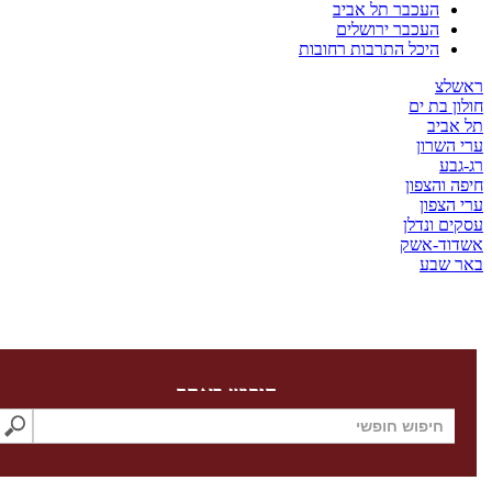
העכבר תל אביב
העכבר ירושלים
היכל התרבות רחובות
צ
בת ים
יב
שרון
ע
והצפון
צפון
 ונדלן
ד-אשק
שבע
חיפוש באתר