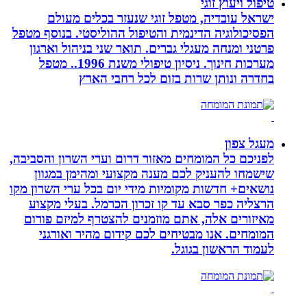
טיפול ויעוץ זוגי
ישראל עובדיה, מטפל זוגי שנעזר בכלים מעולם
הפסיכולוגיה הדינמית והטיפול ההוליסטי. בנוסף מטפל
פרטני ומנחה מעגלי גברים. תואר שני בניהול וארגון
מערכות חינוך. ניסיון טיפולי משנת 1996.. מטפל
בחדרה ונותן שרות בזום לכל רחבי הארץ
מעגל צפון
לפניכם כל המומחים מאזור דרום וערי השרון והסביבה,
שישמחו להעניק לכם מענה מקצועי ומהימן במגוון
נושאים+ חדשות מקומיות מידי יום בכל ערי השרון מקו
הרצליה כפר סבא עד קו זכרון הכרמל. בעלי מקצוע
מאיזורים אלה, אתם מוזמנים להצטרף למיזם פורום
המומחים. אנו מבטיחים לכם קידום מהיר ואורגני
לעמוד הראשון בגוגל.