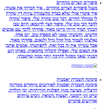
סיפורים קצרים מהחיים
מעגל סיפורים קצרים מהחיים . איך הכרתי את אשתי,
איך פיטרו אולי שלא בצדק מהעבודה,עיוות דין שקרה
לי במהלך החיים, דבר טוב שקרה שלי. סיפור שקרה
לחבר הכי טוב שלי. סיפור קצר לדוגמא: היום שבו
הבנתי תמיד הייתי ביישן מאוד. פחדתי לדבר עם אנשים
חדשים, וחששתי שאני לא מספיק טוב. יום אחד,
נאלצתי לעמוד מול קהל גדול ולנאום. פחדתי מאוד,
אבל עשיתי את זה בכל זאת. להפתעתי, אנשים אהבו
את הנאום שלי, ואפילו קיבלתי מחמאות. באותו רגע
הבנתי שאני מסוגל להרבה יותר ממה שחשבתי.
סימונה השכרת יאכטות
סימונה השכרת יאכטות לאירועים מיוחדים ממרינה
הרצליה, מציעה מגוון הפלגות חווייתיות: ימי הולדת,
שייט זוגי רומנטי, הצעות נישואין, גיבוש צוותים
ואירועים פרטיים