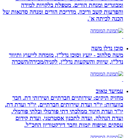
ומבוגרים ומנחת הורים. מטפלת בלקויות למידה
והפרעות קשב וריכוז, מדריכת הורים ומנחה סדנאות של
הכנה לכיתה א`.
סוכן נדלן משה
משה סלהוב - יועץ וסוכן נדל”ן, מומחה לייעוץ ותיווך
נדל”ן, שיווק והשקעות נדל”ן, לקניה/מכירה/השכרה
עמיעד טאוב
מחזיק תיקים: שירותיים חברתיים ושירותי דת. חבר
בוועדות: יו”ר ועדת שירותים חברתיים, יו”ר ועדת דת,
יו”ר ועדת חינוך ממלכתי דתי פורמלי ובלתי פורמלי,
ועדת הנהלה, ועדה לתכנון אסטרטגי, ועדת קידום
עסקים וטיפוח יזמות וחבר דירקטוריון החכ”ל.