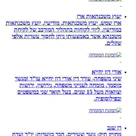
יעוץ משכנתאות ארז
ארז שמש, יעוץ משכנתאות, מודיעין, יועץ משכנתאות
במודיעין. ליווי לקוחות בתהליך המורכב של לקיחת
משכנתא אשר באמצעותו ניתן לחסוך עשרות אלפי
שקלים.
אורי דון יחייא
שיני משפחה- עורך דין אורי דון יחייא עו”ד ומגשר
מוסמך, מומחה לענייני משפחה, גירושין, ירושות
וצוואות מעל 15 שנים. בעל תואר שני במשפטים
ובפילוסופיה.
רן שגב
מחזיק תיק: נוער וצעירים. חבר בוועדות: יו”ר ועדת