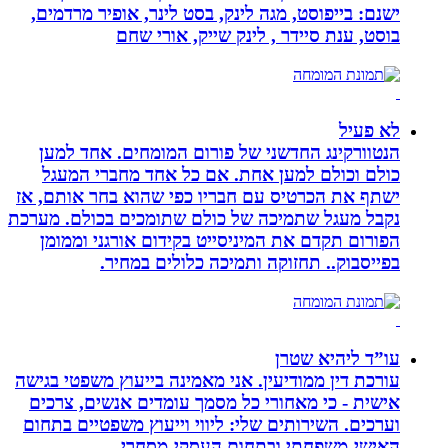
ישנם: בייפוסט, מגה לינק, בסט לינר, אופיר מרדמים,
בוסט, ענת סיידר , לינק שייק, אורי שחם
לא פעיל
הנטוורקינג החדשני של פורום המומחים. אחד למען
כולם וכולם למען אחת. אם כל אחד מחברי המעגל
ישתף את הכרטיס עם חבריו כפי שהוא בחר אותם, אז
נקבל מעגל שתמיכה של כולם שתומכים בכולם. מערכת
הפורום תקדם את המיניסייט בקידום אורגני וממומן
בפייסבוק.. תחזוקה ותמיכה כלולים במחיר.
עו”ד ליהיא שטרן
עורכת דין ממודיעין. אני מאמינה בייעוץ משפטי בגישה
אישית - כי מאחורי כל מסמך עומדים אנשים, צרכים
וערכים. השירותים שלי: ליווי וייעוץ משפטיים בתחום
האישי-משפחתי ובתחום העסקי-מסחרי.