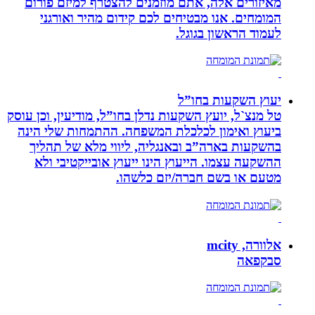
מאיזורים אלה, אתם מוזמנים להצטרף למיזם פורום
המומחים. אנו מבטיחים לכם קידום מהיר ואורגני
לעמוד הראשון בגוגל.
יעוץ השקעות בחו”ל
טל מנצ`ל, יועץ השקעות נדלן בחו”ל, מודיעין, וכן עוסק
ביעוץ ואימון לכלכלת המשפחה. ההתמחות שלי הינה
בהשקעות בארה”ב ובאנגליה, ליווי מלא של תהליך
ההשקעה עצמו. הייעוץ הינו ייעוץ אובייקטיבי ולא
מטעם או בשם חברה/יזם כלשהו.
אלוורה, mcity
סבקפאה