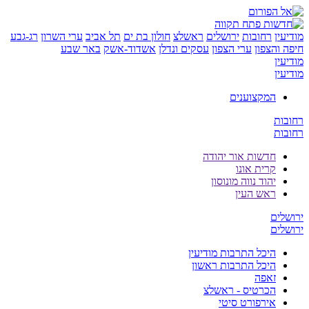
ין
רחובות
ירושלים
ראשלצ
חולון בת ים
תל אביב
ערי השרון
רג-גבע
והצפון
ערי הצפון
עסקים ונדלן
אשדוד-אשק
באר שבע
ין
ין
המקצוענים
ת
ת
חדשות אור יהודה
קרית אונו
יהוד נווה מונוסון
ראש העין
ים
ים
היכל התרבות מודיעין
היכל התרבות ראשון
זאפה
הכרטיס - ראשלצ
אירפורט סיטי