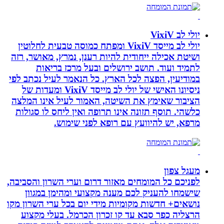
יולי לב VixiV
יולי לב מייסד VixiV ומפתח כמוסה טבעית לחלוטין
ושיטת אכילה ייחודית להיות רענן, נמרץ, מאושר, רזה
לתמיד ועוד. תושב ירושלים ובעל מרכז בריאות
במודיעין, הפצה לכל הארץ. כל הנאמר לעיל נכתב לפי
ניסיונו האישי של יולי לב מייסד VixiV ומעדות של
הציבור שאימץ את השיטה, האמור לעיל אינו המלצה
כלשהי. תוסף תזונה אינו תרופה ואין ליחס לו סגולות
מרפא, יש להיוועץ עם רופא לפני שימוש.
מעגל צפון
לפניכם כל המומחים מאזור דרום וערי השרון והסביבה,
שישמחו להעניק לכם מענה מקצועי ומהימן במגוון
נושאים+ חדשות מקומיות מידי יום בכל ערי השרון מקו
הרצליה כפר סבא עד קו זכרון הכרמל. בעלי מקצוע