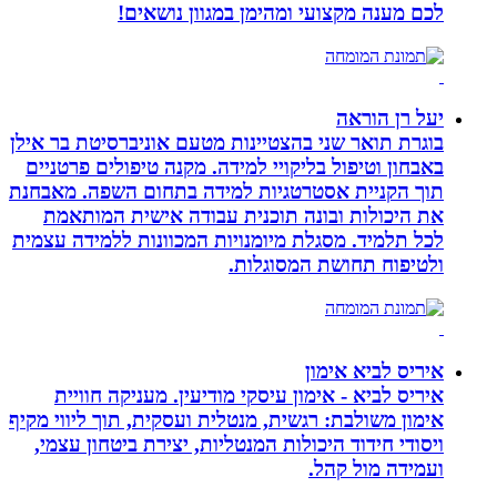
לכם מענה מקצועי ומהימן במגוון נושאים!
יעל רן הוראה
בוגרת תואר שני בהצטיינות מטעם אוניברסיטת בר אילן
באבחון וטיפול בליקויי למידה. מקנה טיפולים פרטניים
תוך הקניית אסטרטגיות למידה בתחום השפה. מאבחנת
את היכולות ובונה תוכנית עבודה אישית המותאמת
לכל תלמיד. מסגלת מיומנויות המכוונות ללמידה עצמית
ולטיפוח תחושת המסוגלות.
איריס לביא אימון
איריס לביא - אימון עיסקי מודיעין. מעניקה חוויית
אימון משולבת: רגשית, מנטלית ועסקית, תוך ליווי מקיף
ויסודי חידוד היכולות המנטליות, יצירת ביטחון עצמי,
ועמידה מול קהל.