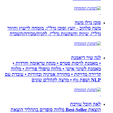
סוכן נדלן משה
משה סלהוב - יועץ וסוכן נדל”ן, מומחה לייעוץ ותיווך
נדל”ן, שיווק והשקעות נדל”ן, לקניה/מכירה/השכרה
לנה שיר דיאמנת
• מאמנת לויסות סטרס • מנקה טראומה וחרדות •
מאמנת לשינוי אישי • מלווה טיפולי פוריות • מלווה
קריירה מדויקת • מחזירה אנרגיה ובהירות • עובדת עם
NLP ושפת גוף • מרצה לקהלים שונים
לאה חובל עורכת
הוצאת Best-Seller מלווה סופרים בתהליך הוצאת