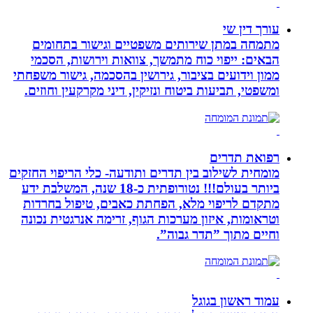
עורך דין שי
מתמחה במתן שירותים משפטיים וגישור בתחומים
הבאים: ייפוי כוח מתמשך, צוואות וירושות, הסכמי
ממון וידועים בציבור, גירושין בהסכמה, גישור משפחתי
ומשפטי, תביעות ביטוח ונזיקין, דיני מקרקעין וחוזים.
רפואת תדרים
מומחית לשילוב בין תדרים ותודעה- כלי הריפוי החזקים
ביותר בעולם!!! נטורופתית כ-18 שנה, המשלבת ידע
מתקדם לריפוי מלא, הפחתת כאבים, טיפול בחרדות
וטראומות, איזון מערכות הגוף, זרימה אנרגטית נכונה
וחיים מתוך ”תדר גבוה”.
עמוד ראשון בגוגל