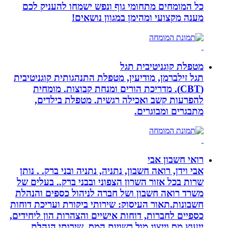
כל המומחים מתחומי גוף ונפש ישמחו להעניק לכם
מענה מקצועי ומהימן במגוון נושאים!
מטפלת קוגניטיבית תגל
תגל זילברמן, מודיעין, מטפלת התנהגותית קוגניטיבית
(CBT). מדריכת הורים ומנחת קבוצות. מומחית
להפרעות קשב ואכילה רגשית. מטפלת בילדים,
מתבגרים ומבוגרים.
רואי חשבון אבי
אבי וידן, רואה חשבון, נתניה, נתניה ובני ברק. . נותן
שרות בכל אזור השרון הצפוני ובבני ברק.. בעלים של
משרד רואה חשבון ושל חברה לניהול כספים והנהלת
חשבונות.תאור העיסוק: שירותי ביקורת ועריכת דוחות
כספיים לחברות, דוחות אישיים והצהרות הון ליחידים,
ייעוץ מס וייצוג מול רשויות המס, שירותי הנהלת