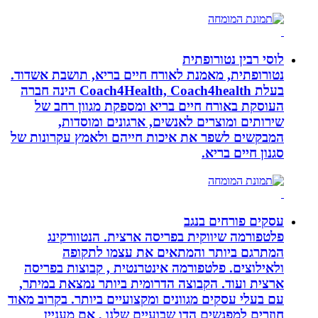
לוסי רבין נטורופתית
נטורופתית, מאמנת לאורח חיים בריא, תושבת אשדוד.
בעלת Coach4Health, Coach4health הינה חברה
העוסקת באורח חיים בריא ומספקת מגוון רחב של
שירותים ומוצרים לאנשים, ארגונים ומוסדות,
המבקשים לשפר את איכות חייהם ולאמץ עקרונות של
סגנון חיים בריא.
עסקים פורחים בנגב
פלטפורמה שיווקית בפריסה ארצית. הנטוורקינג
המתרגם ביותר והמתאים את עצמו לתקופה
ולאילוצים. פלטפורמה אינטרנטית , קבוצות בפריסה
ארצית ועוד. הקבוצה הדרומית ביותר נמצאת במיתר,
עם בעלי עסקים מגוונים ומקצועיים ביותר. בקרוב מאוד
חוזרים למפגשים הדו שבועיים שלנו , אם מעניין