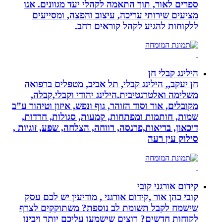
ספרים לאור, תוך התאמה לקהלי יעד מגוונים. אנו
מציעים שירותי עריכה, עיצוב והפצה, ומסייעים
ללקוחות להגיע לקהל קוראים רחב.
הילינג קבלי חן
חן יעקב,, הילינג קבלי, תל אביב, מטפלים ברפואה
משלימה ואלטרנטיבית.הילינג יהודי וקבלי,קבלה,
מקובלים, אור וסוד הזוהר, גוף ונפש, איזון וטיהור ע”ב
שמות, חותמות ומפתחות, קמעות, סגולות, חרדות,
דיכאון, בריאות,פרנסה, רווחה, הצלחה, שפע, זוגיות ,
סילוק עין רעה
קידום אורגני קובי
קובי כהן אור ,קידום אורגני , מודיעין יש לכם עסק
שישמח לקבל תשומת לב נוספת? משתוקקים לצרף
לקוחות חדשים? רוצים שישמעו עליכם יותר ויבינו