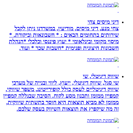
דיני מיסים צחי
צחי מנע, דיני מיסים, מודיעין, במשרדנו ניתן לקבל
שירותים בתחומים הבאים : * חשבונאות וביקורת. *
מיסוי מקומי ובינלאומי * יעוץ פיננסי וכלכלי *הנהלת
חשבונות חיצונית ופנימית *חשבות שכר * ועוד.
שיווק דיגיטלי, שי
שי סגל, שיווק דיגיטלי, ייעוץ, ליווי ובנייה של מערכי
שיווק דיגיטליים לעסק כולל קופירייטינג, משפך שיווקי,
קמפיין ממומן ותכנון מסע לקוח. הסיבה שבגללה קמפיין
ממומן לא מביא תוצאות היא חוסר בתשתית שיווקית,
זה מה שיקפיץ את תוצאות השיווק בעסק שלכם.