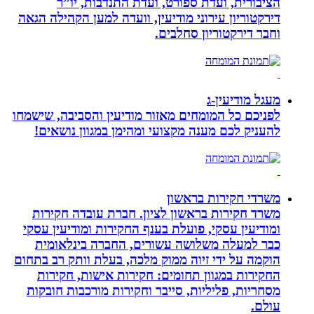
הציבורית, ועדת ספורט, ועדת התנדבות, יו”ר
דירקטוריון עירוני מודיעין, וועדה למען הקהילה הגאה
וחבר דירקטוריון סחלבים.
מעגל מודיעין-ג
לפניכם כל המומחים מאזור מודיעין והסביבה, שישמחו
להעניק לכם מענה מקצועי ומהימן במגוון נושאים!
משרדי חקירות בראשון
משרד חקירות בראשון לציון. חברת עובדה חקירות
ומודיעין עסקי, פועלת בענף החקירות ומודיעין עסקי
כבר למעלה משלושה עשורים, החברה בינלאומית
הוקמה על ידי זיוה ממוק מלכה, בעלת וותק רב בתחום
החקירות במגוון תחומים: חקירות אישות, חקירות
מסחריות, פליליות, סייבר וחקירות מורכבות חובקות
עולם.