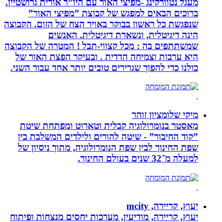
מעגל נטוורקינג -מפיצי האור עם היו”ר אורית גרושטיין.
ברוכים הבאים למפגש של קבוצת ”מפיצי האור”
שנפגשת כל ראשון בבוקר באויר הצח של הזום. הקבוצה
הינה דיגיטלית, ונשארת דיגיטלית. האנשים
שמשתתפים בה : מכל קצווי-תבל ! המטרה של הקבוצה
היא ערבות וצמיחה הדדית . ובעיקר הפצת האור של
כולנו כדי להפוך שגרירים טובים יותר אחד עבור השני.
מיקי שלומציון זוהר
מאסטר בנומרולוגיה קבלית וטארוט ומפתחת שיטת
”קוד החיבור” - שיטה להורים ולילדים המשלבת בין
שפת החינוך לבין שפת הנומרולוגיה, מתוך ניסיון של
למעלה מ־32 שנים בעולם החינוך.
יעוץ, קריירה, mcity
יעוץ, קריירה, מודיעין, מערכות יחסים מנצחות ופיתוח