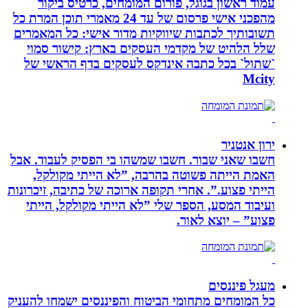
עמוד ראשון בגוגל, פורום המומחים, כרטיס ביקור
מהפכני אישי פרסום של עד 24 מאמרי תוכן המרת כל
תשובותיך לכתבות שיווקיות מדור אישי: כל המאמרים
שלל הלהיט של מקדמי העסקים בארץ: קישור סמוי
`שתול` בכל כתבה אינדקס לעסקים בדף הראשי של
Mcity
ירון אנטניר
חשבו שאני שבור. חשבו שמשהו בי הפסיק לעבוד. אבל
האמת הייתה פשוטה בהרבה, ”לא הייתי מקולקל,
הייתי פצוע.”. אחרי תקופה ארוכה של כתיבה, זיכרונות
ועיבוד המסע, הספר שלי ”לא הייתי מקולקל, הייתי
פצוע” – יוצא לאור.
מעגל פיננסים
כל המומחים מתחומי הביטוח והפיננסים ישמחו להעניק