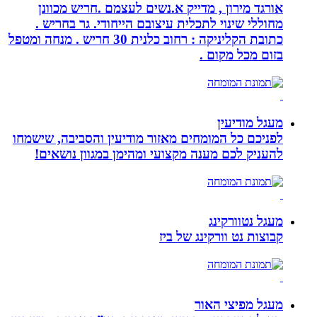
אורגד מירון , מדייק א.נשים לעצמם .חריש מכוונן
מחוללי שינוי לתכלית עיצובם הייחודי. גר בחריש .
כתובת הקליניקה : רחוב כלנית 30 חריש . מנחה ומטפל
בזום מכל מקום .
מעגל מודיעין
לפניכם כל המומחים מאזור מודיעין והסביבה, שישמחו
להעניק לכם מענה מקצועי ומהימן במגוון נושאים!
מעגל נטוורקינג
קבוצות נט וורקינג של ביז
מעגל מפיצי האור