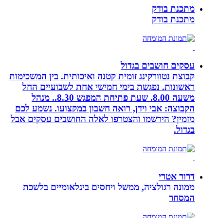
מתכנת בודק
מתכנת בודק
עסקים חושבים בגדול
קבוצת נטוורקינג זומית קטנה ואיכותית. בין המשכימות
ראשונות. נפגשת בימי חמישי אחת לשבועיים החל
משעה 8.00. שעת פתיחת המפגש 8.30.. מנהל
הקבוצה: אבי וידן, רואה חשבון במקצועו. נשמע לכם
מזמין? הירשמו והצטרפו לאלה החושבים עסקים אבל
בגדול.
דרור אטרי
ממונה רגולציה, ממשל ויחסים בינלאומיים בלשכת
המסחר