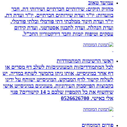
עמיעד טאוב
מחזיק תיקים: שירותיים חברתיים ושירותי דת. חבר
בוועדות: יו”ר ועדת שירותים חברתיים, יו”ר ועדת דת,
יו”ר ועדת חינוך ממלכתי דתי פורמלי ובלתי פורמלי,
ועדת הנהלה, ועדה לתכנון אסטרטגי, ועדת קידום
עסקים וטיפוח יזמות וחבר דירקטוריון החכ”ל.
ראשי הרשימות המתמודדות
לכל המתמודדים/ות המעונינים/ות לשלב דף מסרים או
דף אחר במיניסייט, אותו ניתן בהמשך לשתף במדיה, יש
לשלוח קישור לדף המבוקש. המיניסייט ישותף על ידינו
בקבוצות הפייסבוק העירוניות. מעונינים במיניסייט אישי
שיחשוף את כל הקמפיין שלכם ב 14 קישורים? פנוי
אלי באישי. 0526626700
פורום המומחים