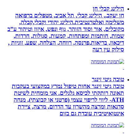
הילינג קבלי חן
חן יעקב,, הילינג קבלי, תל אביב, מטפלים ברפואה
משלימה ואלטרנטיבית.הילינג יהודי וקבלי,קבלה,
מקובלים, אור וסוד הזוהר, גוף ונפש, איזון וטיהור ע”ב
שמות, חותמות ומפתחות, קמעות, סגולות, חרדות,
דיכאון, בריאות,פרנסה, רווחה, הצלחה, שפע, זוגיות ,
סילוק עין רעה
טובה גיטי זינגר
טובה גיטי זינגר אחות טיפול נמרץ במקצועי בעקבות
תאונה רותקתי לכיסא גלגלים. אני מומחית לשיטת
ATH- ליווי לריפוי עצמי (פרטני או קבוצתי), מנחה
סדנאות ומרצה מהשרון עד הדרום, מרצה, ציירת
אינטואיטיבית עובדת גם בזום