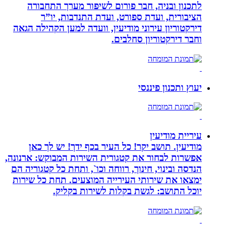
לתכנון ובניה, חבר פורום לשיפור מערך התחבורה
הציבורית, ועדת ספורט, ועדת התנדבות, יו”ר
דירקטוריון עירוני מודיעין, וועדה למען הקהילה הגאה
וחבר דירקטוריון סחלבים.
יעוץ ותכנון פיננסי
עיריית מודיעין
מודיעין. תושב יקר! כל העיר בכף ידך! יש לך כאן
אפשרות לבחור את קטגורית השירות המבוקש: ארנונה,
הנדסה ובינוי, חינוך, רווחה וכו`, ותחת כל קטגוריה הם
ימצאו את שירותי העירייה המוצעים. תחת כל שירות
יוכל התושב: לגשת בקלות לשירות בקליק.