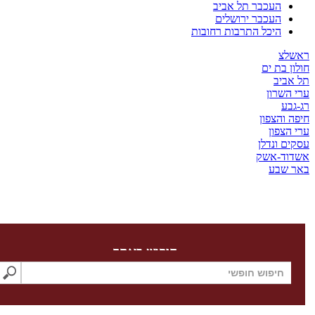
העכבר תל אביב
העכבר ירושלים
היכל התרבות רחובות
צ
בת ים
יב
שרון
ע
והצפון
צפון
 ונדלן
ד-אשק
שבע
חיפוש באתר