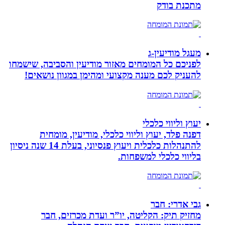
מתכנת בודק
מעגל מודיעין-ג
לפניכם כל המומחים מאזור מודיעין והסביבה, שישמחו
להעניק לכם מענה מקצועי ומהימן במגוון נושאים!
יעוץ וליווי כלכלי
דפנה פלד, יעוץ וליווי כלכלי, מודיעין, מומחית
להתנהלות כלכלית ויעוץ פנסיוני, בעלת 14 שנה ניסיון
בליווי כלכלי למשפחות.
גבי אדרי: חבר
מחזיק תיק: הקליטה, יו”ר ועדת מכרזים, חבר