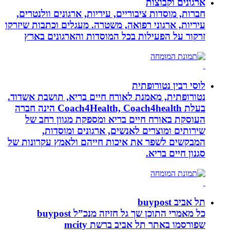
ארגונים וקבוצות
חברות, מוסדות ציבוריים, עיריות, ארגונים וולנטרים,
עיריות, ארגוני רפואה, משטרה. מעגלים וכתבות שיזרקו
זרקור על הפעילות בכל המוסדות והארגונים בארץ
לוסי רבין נטורופתית
נטורופתית, מאמנת לאורח חיים בריא, תושבת אשדוד.
בעלת Coach4Health, Coach4health הינה חברה
העוסקת באורח חיים בריא ומספקת מגוון רחב של
שירותים ומוצרים לאנשים, ארגונים ומוסדות,
המבקשים לשפר את איכות חייהם ולאמץ עקרונות של
סגנון חיים בריא.
תל אביב buypost
כל מאמרי התוכן שך גל חזיזה מנכ”ל buypost
שפורסמו באתר תל אביב ברשת mcity