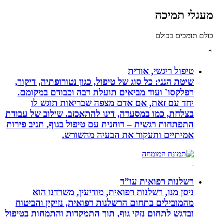
לי תמיכה
תומכים בכולם
טיפול ריגשי, אורית
שיטת הנני: כל סוג של טיפול, כגון נטורופתיה, דיקור,
רפלקסו` ועוד מביאים תועלת רבה וכבודם במקומם.
יחד עם זאת, אם אדם מצפה שבריאות תוגש לו
בצלחת, כמו במסעדה, דינו להתאכזב. שילוב של עבודת
התפתחות רגשית – רוחנית עם טיפול בגוף, תניב פירות
אמיתיים ותעקור את הבעיה מהשורש.
רשלנות רפואית עו”ד
ניסן מנו, רשלנות רפואית, מודיעין, משרדנו הוא
מהמובילים בתחום הרשלנות רפואית, נזיקין והביטוח
ובדגש לתחום נזקי גוף, תוך התמקדות והתמחות בטיפול