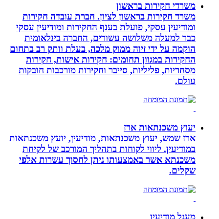
משרדי חקירות בראשון
משרד חקירות בראשון לציון. חברת עובדה חקירות
ומודיעין עסקי, פועלת בענף החקירות ומודיעין עסקי
כבר למעלה משלושה עשורים, החברה בינלאומית
הוקמה על ידי זיוה ממוק מלכה, בעלת וותק רב בתחום
החקירות במגוון תחומים: חקירות אישות, חקירות
מסחריות, פליליות, סייבר וחקירות מורכבות חובקות
עולם.
יעוץ משכנתאות ארז
ארז שמש, יעוץ משכנתאות, מודיעין, יועץ משכנתאות
במודיעין. ליווי לקוחות בתהליך המורכב של לקיחת
משכנתא אשר באמצעותו ניתן לחסוך עשרות אלפי
שקלים.
מעגל מודיעין