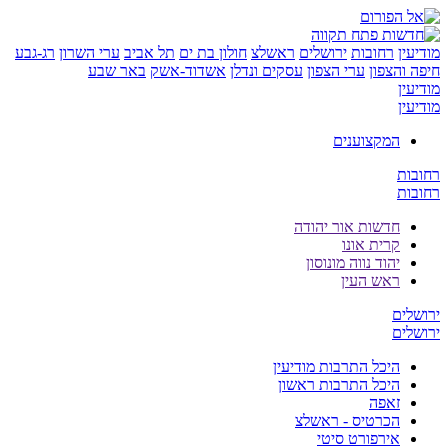
ן
רחובות
ירושלים
ראשלצ
חולון בת ים
תל אביב
ערי השרון
רג-גבע
והצפון
ערי הצפון
עסקים ונדלן
אשדוד-אשק
באר שבע
ן
ן
המקצוענים
ת
ת
חדשות אור יהודה
קרית אונו
יהוד נווה מונוסון
ראש העין
ים
ים
היכל התרבות מודיעין
היכל התרבות ראשון
זאפה
הכרטיס - ראשלצ
אירפורט סיטי