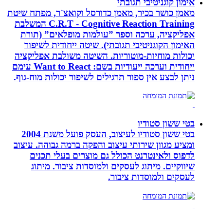
אימון קוגניטיבי תגובתי
מאמן כושר בכיר, מאמן כדורסל וקואצ`ר, מפתח שיטת
C.R.T - Cognitive Reaction Training המשלבת
אפליקציה, ערכה וספר ”עולמות מופלאים” (תורת
האימון הקוגניטיבי תגובתי). שיטה ייחודית לשיפור
יכולות מוחיות-מוטוריות. השיטה משולבת אפליקציה
ייחודית וערכה ייעודיות בשם: Want to React עימם
ניתן לבצע אין ספור תרגילים לשיפור יכולות מוח-גוף.
בטי ששון סטודיו
בטי ששון סטודיו לעיצוב, העסק פועל משנת 2004
ומציע מגוון שירותי עיצוב והפקה ברמה גבוהה. עיצוב
לדפוס ולאינטרנט הכולל גם מוצרים בעלי תכנים
שיווקיים. מיתוג לעסקים ולמוסדות ציבור. מיתוג
לעסקים ולמוסדות ציבור.