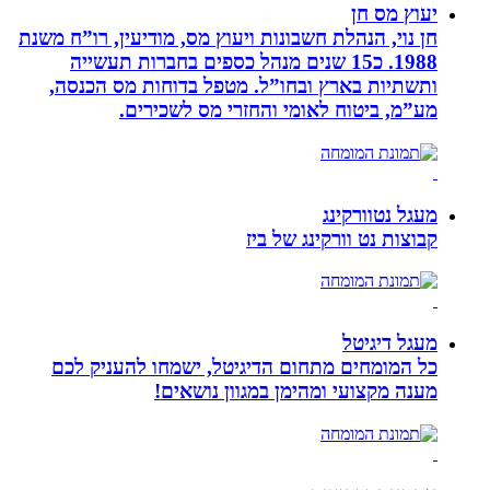
יעוץ מס חן
חן נוי, הנהלת חשבונות ויעוץ מס, מודיעין, רו”ח משנת
1988. כ15 שנים מנהל כספים בחברות תעשייה
ותשתיות בארץ ובחו”ל. מטפל בדוחות מס הכנסה,
מע”מ, ביטוח לאומי והחזרי מס לשכירים.
מעגל נטוורקינג
קבוצות נט וורקינג של ביז
מעגל דיגיטל
כל המומחים מתחום הדיגיטל, ישמחו להעניק לכם
מענה מקצועי ומהימן במגוון נושאים!