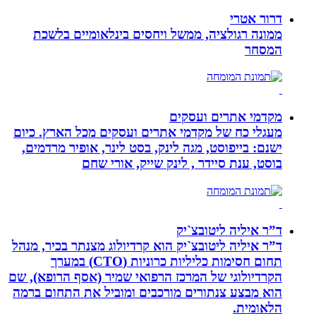
דרור אטרי
ממונה רגולציה, ממשל ויחסים בינלאומיים בלשכת
המסחר
מקדמי אתרים ועסקים
מעגלי כח של מקדמי אתרים ועסקים מכל הארץ. כיום
ישנם: בייפוסט, מגה לינק, בסט לינר, אופיר מרדמים,
בוסט, ענת סיידר , לינק שייק, אורי שחם
ד”ר איליה ליטובצ`יק
ד”ר איליה ליטובצ`יק הוא קרדיולוג מצנתר בכיר, מנהל
תחום חסימות כליליות כרוניות (CTO) במערך
הקרדיולוגי של המרכז הרפואי שמיר (אסף הרופא), שם
הוא מבצע צנתורים מורכבים ומוביל את התחום ברמה
הלאומית.