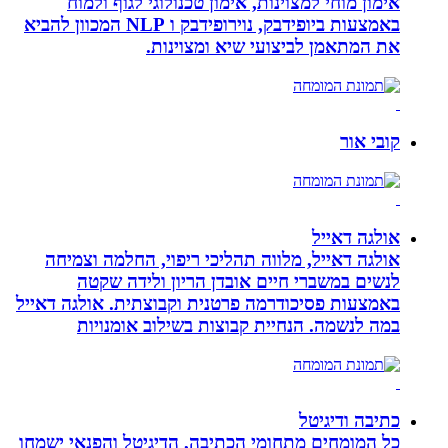
אימון מוחי למצוינות, אימון טכנולוגי לגוף ולמוח
באמצעות ביופידבק, נוירופידבק ו NLP המכוון להביא
את המתאמן לביצועי שיא ומצוינות.
קובי אור
אולגה דאייל
אולגה דאייל, מלווה תהליכי ריפוי, החלמה וצמיחה
לנשים במשברי חיים אובדן הריון ולידה שקטה
באמצעות פסיכודרמה פרטנית וקבוצתית. אולגה דאייל
במה לנשמה. ‏הנחיית קבוצות בשילוב אומנויות‏
כתיבה ודיגיטל
כל המומחים מתחומי הכתיבה, הדיגיטל והפנאי ישמחו