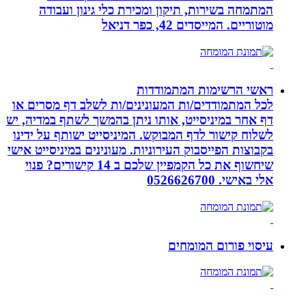
המתמחה בשירות, תיקון ומכירת כלי גינון ועבודה
מוטוריים. המייסדים 42, כפר דניאל
ראשי הרשימות המתמודדות
לכל המתמודדים/ות המעונינים/ות לשלב דף מסרים או
דף אחר במיניסייט, אותו ניתן בהמשך לשתף במדיה, יש
לשלוח קישור לדף המבוקש. המיניסייט ישותף על ידינו
בקבוצות הפייסבוק העירוניות. מעונינים במיניסייט אישי
שיחשוף את כל הקמפיין שלכם ב 14 קישורים? פנוי
אלי באישי. 0526626700
עיסוי פורום המומחים