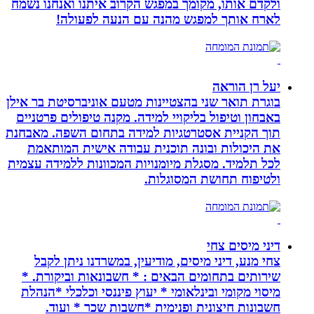
ולקדם אותו, מקומך במפגש הקרוב איתנו ואנחנו נשמח
לארח אותך למפגש מהנה עם הנעה לפעולה!
יעל רן הוראה
בוגרת תואר שני בהצטיינות מטעם אוניברסיטת בר אילן
באבחון וטיפול בליקויי למידה. מקנה טיפולים פרטניים
תוך הקניית אסטרטגיות למידה בתחום השפה. מאבחנת
את היכולות ובונה תוכנית עבודה אישית המותאמת
לכל תלמיד. מסגלת מיומנויות המכוונות ללמידה עצמית
ולטיפוח תחושת המסוגלות.
דיני מיסים צחי
צחי מנע, דיני מיסים, מודיעין, במשרדנו ניתן לקבל
שירותים בתחומים הבאים : * חשבונאות וביקורת. *
מיסוי מקומי ובינלאומי * יעוץ פיננסי וכלכלי *הנהלת
חשבונות חיצונית ופנימית *חשבות שכר * ועוד.