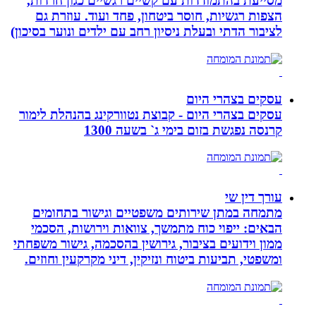
מסייעת בהתמודדות עם קשיים רגשיים כגון חרדות,
הצפות רגשיות, חוסר ביטחון, פחד ועוד. עוזרת גם
לציבור הדתי ובעלת ניסיון רחב עם ילדים ונוער בסיכון)
עסקים בצהרי היום
עסקים בצהרי היום - קבוצת נטוורקינג בהנהלת לימור
קרנסה נפגשת בזום בימי ג` בשעה 1300
עורך דין שי
מתמחה במתן שירותים משפטיים וגישור בתחומים
הבאים: ייפוי כוח מתמשך, צוואות וירושות, הסכמי
ממון וידועים בציבור, גירושין בהסכמה, גישור משפחתי
ומשפטי, תביעות ביטוח ונזיקין, דיני מקרקעין וחוזים.