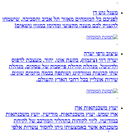
מעגל גוש דן
לפניכם כל המומחים מאזור תל אביב והסביבה, שישמחו
להעניק לכם מענה מקצועי ומהימן במגוון נושאים!
עיצוב גרפי יערה
יערה רוזי (צינמון), בקעת אונו, יהוד, מעצבת לדפוס
ולדיגיטל, מנהלת קהילת פייסבוק של עסקים, מנהלת
שתי קבוצות נטוורקינג ושותפה בכמה מיזמים שונים.
שירות אונליין בכל רחבי הארץ והעולם.
יעוץ משכנתאות ארז
ארז שמש, יעוץ משכנתאות, מודיעין, יועץ משכנתאות
במודיעין. ליווי לקוחות בתהליך המורכב של לקיחת
משכנתא אשר באמצעותו ניתן לחסוך עשרות אלפי