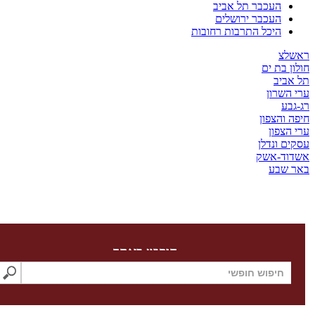
העכבר תל אביב
העכבר ירושלים
היכל התרבות רחובות
צ
בת ים
יב
שרון
ע
והצפון
צפון
 ונדלן
ד-אשק
שבע
חיפוש באתר