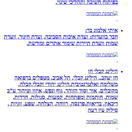
בפיתוח חשיבה ותהליכי שינוי.
איתי אלמוג בר:
חבר בוועדות: ועדת איכות הסביבה, ועדת חינוך, וועדת
שמות וועדת תיירות שימור אתרים ומורשת.
הילינג קבלי חן
חן יעקב,, הילינג קבלי, תל אביב, מטפלים ברפואה
משלימה ואלטרנטיבית.הילינג יהודי וקבלי,קבלה,
מקובלים, אור וסוד הזוהר, גוף ונפש, איזון וטיהור ע”ב
שמות, חותמות ומפתחות, קמעות, סגולות, חרדות,
דיכאון, בריאות,פרנסה, רווחה, הצלחה, שפע, זוגיות ,
סילוק עין רעה