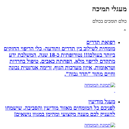
לי תמיכה
תומכים בכולם
רפואת תדרים
מומחית לשילוב בין תדרים ותודעה- כלי הריפוי החזקים
ביותר בעולם!!! נטורופתית כ-18 שנה, המשלבת ידע
מתקדם לריפוי מלא, הפחתת כאבים, טיפול בחרדות
וטראומות, איזון מערכות הגוף, זרימה אנרגטית נכונה
וחיים מתוך ”תדר גבוה”.
מעגל מודיעין
לפניכם כל המומחים מאזור מודיעין והסביבה, שישמחו
להעניק לכם מענה מקצועי ומהימן במגוון נושאים!