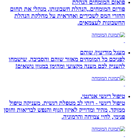
פואןם המומחים הנהלת
פורום המומחים.,הנהלת חשבונותן, מנהלי את תחום
החזרי המס לשכירים ואחראית על מחלקת הנהלת
החשבונות לעצמאים.
מעגל מודיעין/ שוהם
לפניכם כל המומחים מאזור שוהם והסביבה, שישמחו
להעניק לכם מענה מקצועי ומהימן במגוון נושאים!
טיפול ריגשי אנרגטי,
טיפול ריגשי - רותי לב מטפלת רגשית. מעניקה טיפול
ממוקד, מהיר ומדוייק לאיזון הגוף והנפש לבריאות וחוסן
פנימי, לחיי צמיחה והרמוניה.