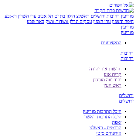
ן
רחובות
ירושלים
ראשלצ
חולון בת ים
תל אביב
ערי השרון
רג-גבע
והצפון
ערי הצפון
עסקים ונדלן
אשדוד-אשק
באר שבע
ן
ן
המקצוענים
ת
ת
חדשות אור יהודה
קרית אונו
יהוד נווה מונוסון
ראש העין
ים
ים
היכל התרבות מודיעין
היכל התרבות ראשון
זאפה
הכרטיס - ראשלצ
אירפורט סיטי