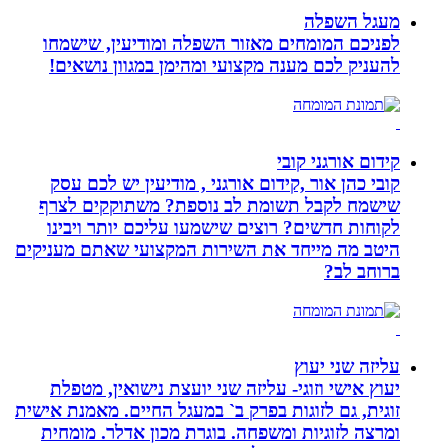
מעגל השפלה
לפניכם המומחים מאזור השפלה ומודיעין, שישמחו
להעניק לכם מענה מקצועי ומהימן במגוון נושאים!
קידום אורגני קובי
קובי כהן אור ,קידום אורגני , מודיעין יש לכם עסק
שישמח לקבל תשומת לב נוספת? משתוקקים לצרף
לקוחות חדשים? רוצים שישמעו עליכם יותר ויבינו
היטב מה מייחד את השירות המקצועי שאתם מעניקים
ברוחב לב?
עליזה שני יעוץ
יעוץ אישי וזוגי- עליזה שני יועצת נישואין, מטפלת
זוגית, גם לזוגות בפרק ב` במעגל החיים. מאמנת אישית
ומרצה לזוגיות ומשפחה. בוגרת מכון אדלר. מומחית