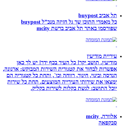
תל אביב buypost
כל מאמרי התוכן שך גל חזיזה מנכ”ל buypost
שפורסמו באתר תל אביב ברשת mcity
עיריית מודיעין
מודיעין. תושב יקר! כל העיר בכף ידך! יש לך כאן
אפשרות לבחור את קטגורית השירות המבוקש: ארנונה,
הנדסה ובינוי, חינוך, רווחה וכו`, ותחת כל קטגוריה הם
ימצאו את שירותי העירייה המוצעים. תחת כל שירות
יוכל התושב: לגשת בקלות לשירות בקליק.
אלוורה, mcity
סבקפאה