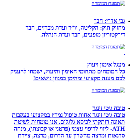
גבי אדרי: חבר
מחזיק תיק: הקליטה, יו”ר ועדת מכרזים, חבר
דירקטוריון מופעים, חבר ועדת הנהלה.
מעגל אימון ויעוץ
כל המומחים מתחומי האימון והיעוץ, ישמחו להעניק
לכם מענה מקצועי ומהימן במגוון נושאים!
טובה גיטי זינגר
טובה גיטי זינגר אחות טיפול נמרץ במקצועי בעקבות
תאונה רותקתי לכיסא גלגלים. אני מומחית לשיטת
ATH- ליווי לריפוי עצמי (פרטני או קבוצתי), מנחה
סדנאות ומרצה מהשרון עד הדרום, מרצה, ציירת