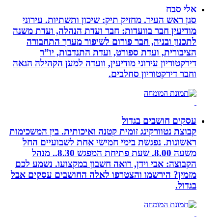
אלי סבח
סגן ראש העיר. מחזיק תיק: שיכון ותשתיות. עירוני
מודיעין חבר בוועדות: חבר ועדת הנהלה, ועדת משנה
לתכנון ובניה, חבר פורום לשיפור מערך התחבורה
הציבורית, ועדת ספורט, ועדת התנדבות, יו”ר
דירקטוריון עירוני מודיעין, וועדה למען הקהילה הגאה
וחבר דירקטוריון סחלבים.
עסקים חושבים בגדול
קבוצת נטוורקינג זומית קטנה ואיכותית. בין המשכימות
ראשונות. נפגשת בימי חמישי אחת לשבועיים החל
משעה 8.00. שעת פתיחת המפגש 8.30.. מנהל
הקבוצה: אבי וידן, רואה חשבון במקצועו. נשמע לכם
מזמין? הירשמו והצטרפו לאלה החושבים עסקים אבל
בגדול.