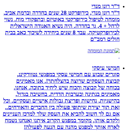
ד”ר רונן מנדי
ד”ר רונן מנדי, כירופרקט 28 שנים בחדרה וברמת אביב,
מומחה לטיפול כירופרקטי באוטיזם ובתפקודי מוח. נשוי
לרחל + 4, גר בחדרה. היה נשיא האגודה הישראלית
לכירופרקטיקה, עבד 8 שנים ביחידה לשיכוך כאב בבית
חולים רמב”ם
חמישי עיסקי
סוגרים שבוע עם חמישי עסקי במפגשי נטוורקינג,
קבוצת העסקים שרוצה בהצלחתך!. אנו מאמינים
בכוחה של קבוצה והכוח שיש ליחיד בתוכה. אנחנו.
מאמינים בנתינה ובערבות הדדית. בחשיבה בגדול,
בהישגיות, נחישות ופריצת גבולות אישיים ועסקיים. וכל
זאת תוך יצירת שיתופי פעולה בין החברים והאורחים..
אם גם לך חשוב להביא את העסק שלך למרכז העניינים
ולקדם אותו, מקומך במפגש הקרוב איתנו ואנחנו נשמח
לארח אותך למפגש מהנה עם הנעה לפעולה!