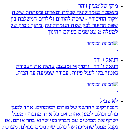
מיקי שלומציון זוהר
מאסטר בנומרולוגיה קבלית וטארוט ומפתחת שיטת
”קוד החיבור” - שיטה להורים ולילדים המשלבת בין
שפת החינוך לבין שפת הנומרולוגיה, מתוך ניסיון של
למעלה מ־32 שנים בעולם החינוך.
דניאל ג`ירד
דניאל ג`ירד - גרפיקאי ומעצב, עושה את העבודה
נאמנה,בלי לעגל פינות. עבודה שמגיעה עד הבית.
לא פעיל
הנטוורקינג החדשני של פורום המומחים. אחד למען
כולם וכולם למען אחת. אם כל אחד מחברי המעגל
ישתף את הכרטיס עם חבריו כפי שהוא בחר אותם, אז
נקבל מעגל שתמיכה של כולם שתומכים בכולם. מערכת