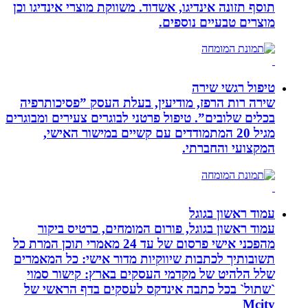
תוסף תזונה אינדיגו, אשדוד. משווקת מוצרי אינדיגו וכן
מוצרים טבעיים נוספים.
טיפול רגשי שירה
שירה רות הרפז, מודיעין, בעלת העסק ”פסיכותרפיה
בכלים שלובים”. טיפול פרטני לבוגרים צעירים ומבוגרים
מגיל 20 המתמודדים עם קשיים במישור האישי,
המקצועי והחברתי.
עמוד ראשון בגוגל
עמוד ראשון בגוגל, פורום המומחים, כרטיס ביקור
מהפכני אישי פרסום של עד 24 מאמרי תוכן המרת כל
תשובותיך לכתבות שיווקיות מדור אישי: כל המאמרים
שלל הלהיט של מקדמי העסקים בארץ: קישור סמוי
`שתול` בכל כתבה אינדקס לעסקים בדף הראשי של
Mcity