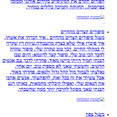
הפורום תקדם את המיניסייט בקידום אורגני וממומן
בפייסבוק.. תחזוקה ותמיכה כלולים במחיר.
סיפורים קצרים מהחיים
מעגל סיפורים קצרים מהחיים . איך הכרתי את אשתי,
איך פיטרו אולי שלא בצדק מהעבודה,עיוות דין שקרה
לי במהלך החיים, דבר טוב שקרה שלי. סיפור שקרה
לחבר הכי טוב שלי. סיפור קצר לדוגמא: היום שבו
הבנתי תמיד הייתי ביישן מאוד. פחדתי לדבר עם אנשים
חדשים, וחששתי שאני לא מספיק טוב. יום אחד,
נאלצתי לעמוד מול קהל גדול ולנאום. פחדתי מאוד,
אבל עשיתי את זה בכל זאת. להפתעתי, אנשים אהבו
את הנאום שלי, ואפילו קיבלתי מחמאות. באותו רגע
הבנתי שאני מסוגל להרבה יותר ממה שחשבתי.
מעגל צפון