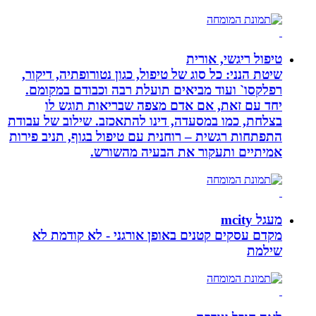
טיפול ריגשי, אורית
שיטת הנני: כל סוג של טיפול, כגון נטורופתיה, דיקור,
רפלקסו` ועוד מביאים תועלת רבה וכבודם במקומם.
יחד עם זאת, אם אדם מצפה שבריאות תוגש לו
בצלחת, כמו במסעדה, דינו להתאכזב. שילוב של עבודת
התפתחות רגשית – רוחנית עם טיפול בגוף, תניב פירות
אמיתיים ותעקור את הבעיה מהשורש.
מעגל mcity
מקדם עסקים קטנים באופן אורגני - לא קודמת לא
שילמת