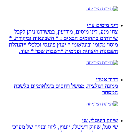
דיני מיסים צחי
צחי מנע, דיני מיסים, מודיעין, במשרדנו ניתן לקבל
שירותים בתחומים הבאים : * חשבונאות וביקורת. *
מיסוי מקומי ובינלאומי * יעוץ פיננסי וכלכלי *הנהלת
חשבונות חיצונית ופנימית *חשבות שכר * ועוד.
דרור אטרי
ממונה רגולציה, ממשל ויחסים בינלאומיים בלשכת
המסחר
שיווק דיגיטלי, שי
שי סגל, שיווק דיגיטלי, ייעוץ, ליווי ובנייה של מערכי