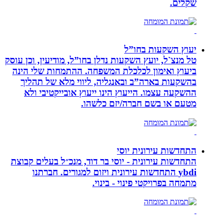
שקלים.
יעוץ השקעות בחו”ל
טל מנצ`ל, יועץ השקעות נדלן בחו”ל, מודיעין, וכן עוסק
ביעוץ ואימון לכלכלת המשפחה. ההתמחות שלי הינה
בהשקעות בארה”ב ובאנגליה, ליווי מלא של תהליך
ההשקעה עצמו. הייעוץ הינו ייעוץ אובייקטיבי ולא
מטעם או בשם חברה/יזם כלשהו.
התחדשות עירונית יוסי
התחדשות עירונית - יוסי בר דוד, מנכ״ל בעלים קבוצת
ybdi התחדשות עירונית ויזום למגורים. חברתנו
מתמחה בפרויקטי פינוי - בינוי.