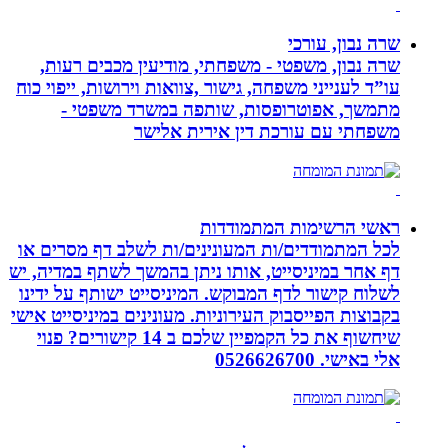
שרה נבון, עורכי
שרה נבון, משפטי - משפחתי, מודיעין מכבים רעות,
עו”ד לענייני משפחה, גישור ,צוואות וירושות, ייפוי כוח
מתמשך, אפוטרופסות, שותפה במשרד משפטי -
משפחתי עם עורכת דין אירית אלישר
ראשי הרשימות המתמודדות
לכל המתמודדים/ות המעונינים/ות לשלב דף מסרים או
דף אחר במיניסייט, אותו ניתן בהמשך לשתף במדיה, יש
לשלוח קישור לדף המבוקש. המיניסייט ישותף על ידינו
בקבוצות הפייסבוק העירוניות. מעונינים במיניסייט אישי
שיחשוף את כל הקמפיין שלכם ב 14 קישורים? פנוי
אלי באישי. 0526626700