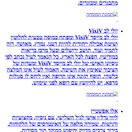
מתבגרים ומבוגרים.
יולי לב VixiV
יולי לב מייסד VixiV ומפתח כמוסה טבעית לחלוטין
ושיטת אכילה ייחודית להיות רענן, נמרץ, מאושר, רזה
לתמיד ועוד. תושב ירושלים ובעל מרכז בריאות
במודיעין, הפצה לכל הארץ. כל הנאמר לעיל נכתב לפי
ניסיונו האישי של יולי לב מייסד VixiV ומעדות של
הציבור שאימץ את השיטה, האמור לעיל אינו המלצה
כלשהי. תוסף תזונה אינו תרופה ואין ליחס לו סגולות
מרפא, יש להיוועץ עם רופא לפני שימוש.
אלן אפשטיין
ליווי נדל״ן אישי לגיל השלישי, עם ניסיון, מקצועיות
ורגישות. שמירה מלאה על האינטרסים של הלקוחות,
בירור צרכים מדויק וחיפוש ממוקד תוך מסירות,