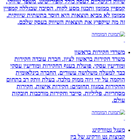
שיווק דיגיטליים לעסק כולל קופירייטינג, משפך שיווקי,
קמפיין ממומן ותכנון מסע לקוח. הסיבה שבגללה קמפיין
ממומן לא מביא תוצאות היא חוסר בתשתית שיווקית,
זה מה שיקפיץ את תוצאות השיווק בעסק שלכם.
משרדי חקירות בראשון
משרד חקירות בראשון לציון. חברת עובדה חקירות
ומודיעין עסקי, פועלת בענף החקירות ומודיעין עסקי
כבר למעלה משלושה עשורים, החברה בינלאומית
הוקמה על ידי זיוה ממוק מלכה, בעלת וותק רב בתחום
החקירות במגוון תחומים: חקירות אישות, חקירות
מסחריות, פליליות, סייבר וחקירות מורכבות חובקות
עולם.
מעגל נטוורקינג
קבוצות נט וורקינג של ביז