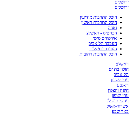
ירושלים
ירושלים
היכל התרבות מודיעין
היכל התרבות ראשון
זאפה
הכרטיס - ראשלצ
אירפורט סיטי
העכבר תל אביב
העכבר ירושלים
היכל התרבות רחובות
ראשלצ
חולון בת ים
תל אביב
ערי השרון
רג-גבע
חיפה והצפון
ערי הצפון
עסקים ונדלן
אשדוד-אשק
באר שבע