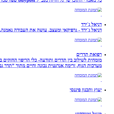
כל מאמרי התוכן שך גל חזיזה מנכ”ל buypost שפורסמו באתר תל אביב ברשת mcity
דניאל ג`ירד
דניאל ג`ירד - גרפיקאי ומעצב, עושה את העבודה נאמנה,
רפואת תדרים
מערכות הגוף, זרימה אנרגטית נכונה וחיים מתוך ”תדר גב
יעוץ ותכנון פיננסי
מעגל נטוורקינג