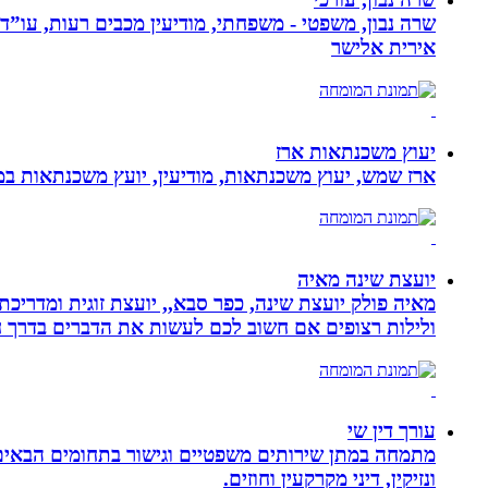
שרה נבון, משפטי - משפחתי, מודיעין מכבים רעות, עו”ד
אירית אלישר
יעוץ משכנתאות ארז
ארז שמש, יעוץ משכנתאות, מודיעין, יועץ משכנתאות במ
יועצת שינה מאיה
מאיה פולק יועצת שינה, כפר סבא,, יועצת זוגית ומדריכ
ולילות רצופים אם חשוב לכם לעשות את הדברים בדרך ח
עורך דין שי
מתמחה במתן שירותים משפטיים וגישור בתחומים הבאים: י
ונזיקין, דיני מקרקעין וחוזים.