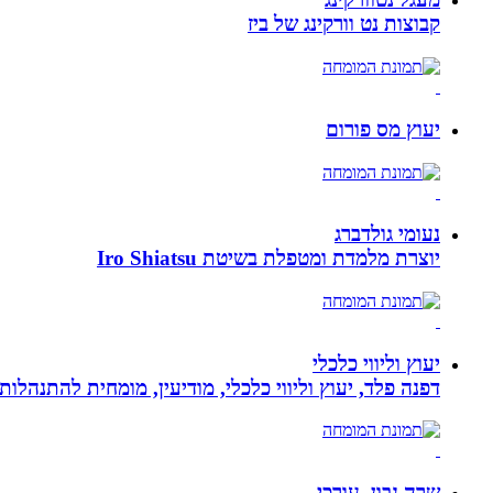
קבוצות נט וורקינג של ביז
יעוץ מס פורום
נעומי גולדברג
יוצרת מלמדת ומטפלת בשיטת Iro Shiatsu
יעוץ וליווי כלכלי
דפנה פלד, יעוץ וליווי כלכלי, מודיעין, מומחית להתנהלות כלכלית ויעוץ פנסיוני, ב
שרה נבון, עורכי