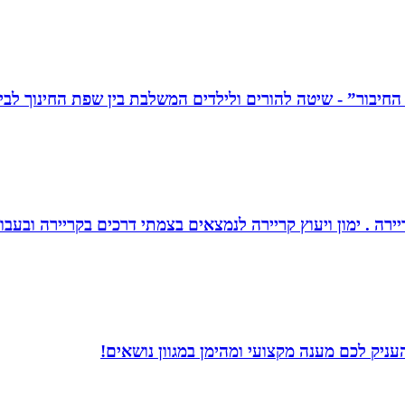
יירה . ימון ויעוץ קריירה לנמצאים בצמתי דרכים בקריירה ובעבו
ניק לכם מענה מקצועי ומהימן במגוון נושאים!