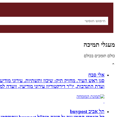
מעגלי תמיכה
כולם תומכים בכולם
⌃
אלי סבח
סגן ראש העיר. מחזיק תיק: שיכון ותשתיות. עירוני מודי
ועדת התנדבות, יו”ר דירקטוריון עירוני מודיעין, וועדה 
תל אביב buypost