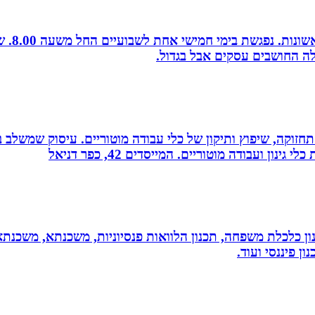
לה החושבים עסקים אבל בגדול.
רה, תחזוקה, שיפוץ ותיקון של כלי עבודה מוטוריים. עיסוק שמש
 ועבודה מוטוריים. המייסדים 42, כפר דניאל
יננסי - גדי ברקאי מומחה בתכנון פיננסי CFP: תכנון כלכלת משפחה, תכנון הלוואות פנסיונ
ן פיננסי ועוד.