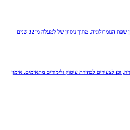
מאסטר בנומרולוגיה קבלית וטארוט ומפתחת שיטת ”קוד החיבור” - שיטה להורים ולילדים המשלבת בין שפת החינוך לבין שפת הנומרולוגיה, מתוך ניסיון של למעלה מ־32 שנים
דה, וכן לצעירים לבחירת עיסוק ולימודים מתאימים. אימון