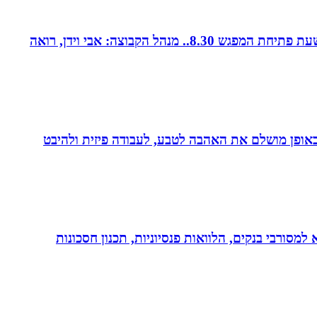
קבוצת נטוורקינג זומית קטנה ואיכותית. בין המשכימות ראשונות. נפגשת בימי חמישי אחת לשבועיים החל משעה 8.00. שעת פתיחת המפגש 8.30.. מנהל הקבוצה: אבי וידן, רואה
לב באופן מושלם את האהבה לטבע, לעבודה פיזית ולהיבט
יות, משכנתא, משכנתא למסורבי בנקים, הלוואות פנסיוניות, תכנון חסכונות