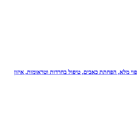
בעולם!!! נטורופתית כ-18 שנה, המשלבת ידע מתקדם לריפוי מלא, הפחתת כאבים, טיפול בחרדות וטראומות, איזון