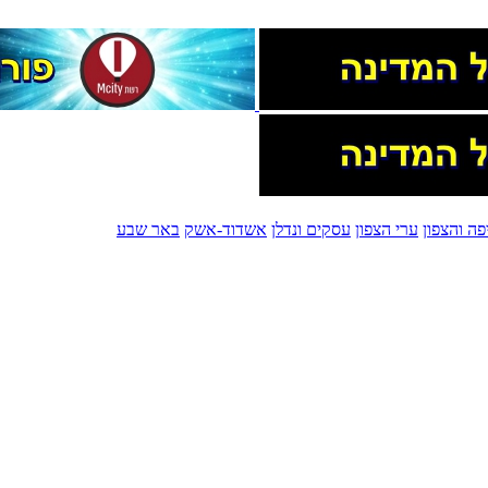
פה והצפון
ערי הצפון
עסקים ונדלן
אשדוד-אשק
באר שבע