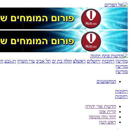
מודיעין
רחובות
ירושלים
ראשלצ
חולון בת ים
תל אביב
ערי השרון
רג-גבע
חי
מודיעין
מודיעין
המקצוענים
רחובות
רחובות
חדשות אור יהודה
קרית אונו
יהוד נווה מונוסון
ראש העין