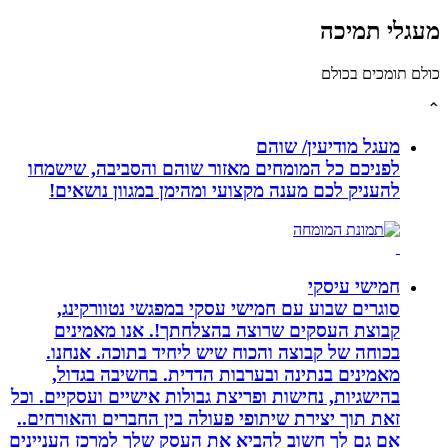
לי תמיכה
תומכים בכולם
מעגל מודיעין/ שוהם
לפניכם כל המומחים מאזור שוהם והסביבה, שישמחו
להעניק לכם מענה מקצועי ומהימן במגוון נושאים!
חמישי עיסקי
סוגרים שבוע עם חמישי עסקי במפגשי נטוורקינג,
קבוצת העסקים שרוצה בהצלחתך!. אנו מאמינים
בכוחה של קבוצה והכוח שיש ליחיד בתוכה. אנחנו.
מאמינים בנתינה ובערבות הדדית. בחשיבה בגדול,
בהישגיות, נחישות ופריצת גבולות אישיים ועסקיים. וכל
זאת תוך יצירת שיתופי פעולה בין החברים והאורחים..
אם גם לך חשוב להביא את העסק שלך למרכז העניינים