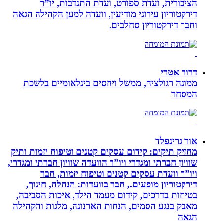
הציבורית, ועדת ספורט, ועדת התנדבות, יו”ר
דירקטוריון עירוני מודיעין, וועדה למען הקהילה הגאה
וחבר דירקטוריון סחלבים.
דרור אטרי
ממונה רגולציה, ממשל ויחסים בינלאומיים בלשכת
המסחר
אור גרינפלד
מחזיק תיקים: קידום עסקים קטנים וטיפוח יזמות ותיק
שוויון חברתי ומגדרי ויו”ר הוועדה שוויון חברתי ומגדרי,
ויו”ר וועדת עסקים קטנים וטיפוח יזמות, חבר
דירקטוריון מופעים., חבר בוועדות: הנהלה, חינוך,
בטיחות בדרכים, קידום מעמד הילד, איכות הסביבה,
מאבק בנגע הסמים, הנחות הארנונה, מלגות והקהילה
הגאה