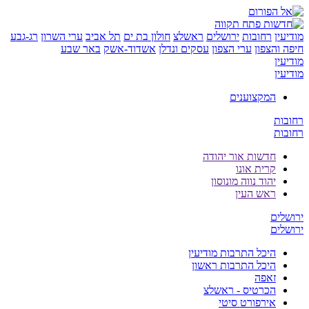
ין
רחובות
ירושלים
ראשלצ
חולון בת ים
תל אביב
ערי השרון
רג-גבע
והצפון
ערי הצפון
עסקים ונדלן
אשדוד-אשק
באר שבע
ין
ין
המקצוענים
ת
ת
חדשות אור יהודה
קרית אונו
יהוד נווה מונוסון
ראש העין
ים
ים
היכל התרבות מודיעין
היכל התרבות ראשון
זאפה
הכרטיס - ראשלצ
אירפורט סיטי