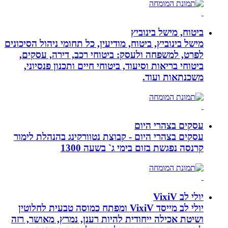
ביטוח, מישל בינוביץ
מישל בינוביץ, ביטוח, מודיעין, כל תחומי ניהול הסיכונים
לפרט, למשפחה ולעסק: ביטוחי רכב, דירה, עסקים,
ביטוחי בריאות וסיעוד, ביטוחי חיים ותכנון פנסיוני,
משכנתאות ועוד.
עסקים בצהרי היום
עסקים בצהרי היום - קבוצת נטוורקינג בהנהלת לימור
קרנסה נפגשת בזום בימי ג` בשעה 1300
יולי לב VixiV
יולי לב מייסד VixiV ומפתח כמוסה טבעית לחלוטין
ושיטת אכילה ייחודית להיות רענן, נמרץ, מאושר, רזה