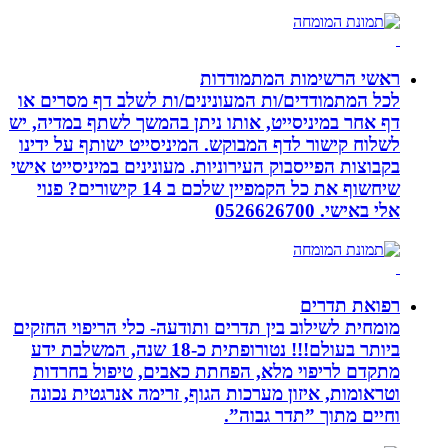
ראשי הרשימות המתמודדות
לכל המתמודדים/ות המעונינים/ות לשלב דף מסרים או
דף אחר במיניסייט, אותו ניתן בהמשך לשתף במדיה, יש
לשלוח קישור לדף המבוקש. המיניסייט ישותף על ידינו
בקבוצות הפייסבוק העירוניות. מעונינים במיניסייט אישי
שיחשוף את כל הקמפיין שלכם ב 14 קישורים? פנוי
אלי באישי. 0526626700
רפואת תדרים
מומחית לשילוב בין תדרים ותודעה- כלי הריפוי החזקים
ביותר בעולם!!! נטורופתית כ-18 שנה, המשלבת ידע
מתקדם לריפוי מלא, הפחתת כאבים, טיפול בחרדות
וטראומות, איזון מערכות הגוף, זרימה אנרגטית נכונה
וחיים מתוך ”תדר גבוה”.