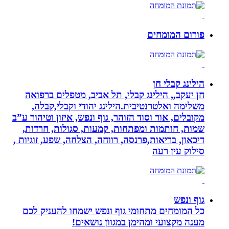
פורום המומחים
הילינג קבלי חן
חן יעקב,, הילינג קבלי, תל אביב, מטפלים ברפואה
משלימה ואלטרנטיבית.הילינג יהודי וקבלי,קבלה,
מקובלים, אור וסוד הזוהר, גוף ונפש, איזון וטיהור ע”ב
שמות, חותמות ומפתחות, קמעות, סגולות, חרדות,
דיכאון, בריאות,פרנסה, רווחה, הצלחה, שפע, זוגיות ,
סילוק עין רעה
גוף ונפש
כל המומחים מתחומי גוף ונפש ישמחו להעניק לכם
מענה מקצועי ומהימן במגוון נושאים!