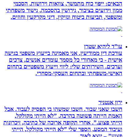
הבאים: ייפוי כוח מתמשך, צוואות וירושות, הסכמי
ממון וידועים בציבור, גירושין בהסכמה, גישור משפחתי
ומשפטי, תביעות ביטוח ונזיקין, דיני מקרקעין וחוזים.
עו”ד ליהיא שטרן
עורכת דין ממודיעין. אני מאמינה בייעוץ משפטי בגישה
אישית - כי מאחורי כל מסמך עומדים אנשים, צרכים
וערכים. השירותים שלי: ליווי וייעוץ משפטיים בתחום
האישי-משפחתי ובתחום העסקי-מסחרי.
ירון אנטניר
חשבו שאני שבור. חשבו שמשהו בי הפסיק לעבוד. אבל
האמת הייתה פשוטה בהרבה, ”לא הייתי מקולקל,
הייתי פצוע.”. אחרי תקופה ארוכה של כתיבה, זיכרונות
ועיבוד המסע, הספר שלי ”לא הייתי מקולקל, הייתי
פצוע” – יוצא לאור.