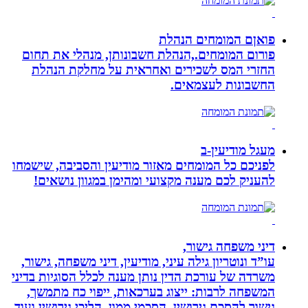
פואןם המומחים הנהלת
פורום המומחים.,הנהלת חשבונותן, מנהלי את תחום
החזרי המס לשכירים ואחראית על מחלקת הנהלת
החשבונות לעצמאים.
מעגל מודיעין-ב
לפניכם כל המומחים מאזור מודיעין והסביבה, שישמחו
להעניק לכם מענה מקצועי ומהימן במגוון נושאים!
דיני משפחה גישור,
עו”ד ונוטריון גילה עיני, מודיעין, דיני משפחה, גישור,
משרדה של עורכת הדין נותן מענה לכלל הסוגיות בדיני
המשפחה לרבות: ייצוג בערכאות, ייפוי כח מתמשך,
גישור להסכם גירושין, הסכמי ממון, הליכי גירושין ועוד.