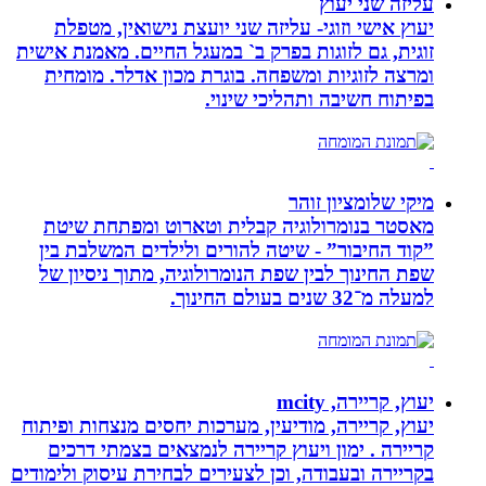
עליזה שני יעוץ
יעוץ אישי וזוגי- עליזה שני יועצת נישואין, מטפלת
זוגית, גם לזוגות בפרק ב` במעגל החיים. מאמנת אישית
ומרצה לזוגיות ומשפחה. בוגרת מכון אדלר. מומחית
בפיתוח חשיבה ותהליכי שינוי.
מיקי שלומציון זוהר
מאסטר בנומרולוגיה קבלית וטארוט ומפתחת שיטת
”קוד החיבור” - שיטה להורים ולילדים המשלבת בין
שפת החינוך לבין שפת הנומרולוגיה, מתוך ניסיון של
למעלה מ־32 שנים בעולם החינוך.
יעוץ, קריירה, mcity
יעוץ, קריירה, מודיעין, מערכות יחסים מנצחות ופיתוח
קריירה . ימון ויעוץ קריירה לנמצאים בצמתי דרכים
בקריירה ובעבודה, וכן לצעירים לבחירת עיסוק ולימודים