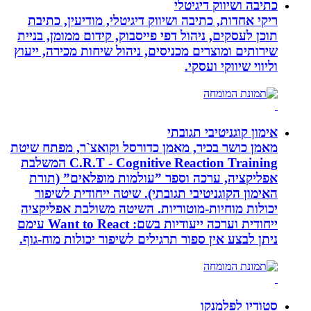
כתיבה ושיווק דיגיטלי
ריקי אחדות, כתיבה ושיווק דיגיטלי, מודיעין, כתיבת
תוכן לעסקים, ניהול דפי פייסבוק, קידום ממומן, בניית
שירותים ומוצרים מכניסים, ניהול שיחות מכירה, ייעוץ
וליווי שיווקי ועסקי.
אימון קוגניטיבי תגובתי
מאמן כושר בכיר, מאמן כדורסל וקואצ`ר, מפתח שיטת
C.R.T - Cognitive Reaction Training המשלבת
אפליקציה, ערכה וספר ”עולמות מופלאים” (תורת
האימון הקוגניטיבי תגובתי). שיטה ייחודית לשיפור
יכולות מוחיות-מוטוריות. השיטה משולבת אפליקציה
ייחודית וערכה ייעודיות בשם: Want to React עימם
ניתן לבצע אין ספור תרגילים לשיפור יכולות מוח-גוף.
סטודיו לפלמנקו