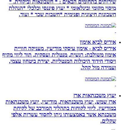
שירותים בתחומים הבאים : * חשבונאות וביקורת. *
מיסוי מקומי ובינלאומי * יעוץ פיננסי וכלכלי *הנהלת
חשבונות חיצונית ופנימית *חשבות שכר * ועוד.
איריס לביא אימון
איריס לביא - אימון עיסקי מודיעין. מעניקה חוויית
אימון משולבת: רגשית, מנטלית ועסקית, תוך ליווי מקיף
ויסודי חידוד היכולות המנטליות, יצירת ביטחון עצמי,
ועמידה מול קהל.
יעוץ משכנתאות ארז
ארז שמש, יעוץ משכנתאות, מודיעין, יועץ משכנתאות
במודיעין. ליווי לקוחות בתהליך המורכב של לקיחת
משכנתא אשר באמצעותו ניתן לחסוך עשרות אלפי
שקלים.