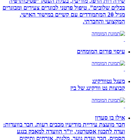
שירה רות הרפז, מודיעין, בעלת העסק ”פסיכותרפיה
בכלים שלובים”. טיפול פרטני לבוגרים צעירים ומבוגרים
מגיל 20 המתמודדים עם קשיים במישור האישי,
המקצועי והחברתי.
עיסוי פורום המומחים
מעגל נטוורקינג
קבוצות נט וורקינג של ביז
אילן בן סעדון
חבר מועצת עיריית מודיעין מכבים רעות. חבר בוועדות:
ועדה לתכנון אסטרטגי, יו”ר הוועדה למאבק בנגע
הסמים, חבר ועדת נוער, מלגות, אזרחים ותיקים