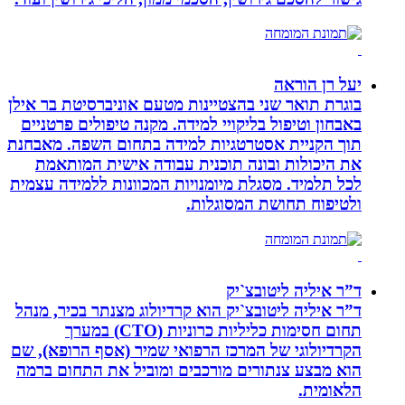
יעל רן הוראה
בוגרת תואר שני בהצטיינות מטעם אוניברסיטת בר אילן
באבחון וטיפול בליקויי למידה. מקנה טיפולים פרטניים
תוך הקניית אסטרטגיות למידה בתחום השפה. מאבחנת
את היכולות ובונה תוכנית עבודה אישית המותאמת
לכל תלמיד. מסגלת מיומנויות המכוונות ללמידה עצמית
ולטיפוח תחושת המסוגלות.
ד”ר איליה ליטובצ`יק
ד”ר איליה ליטובצ`יק הוא קרדיולוג מצנתר בכיר, מנהל
תחום חסימות כליליות כרוניות (CTO) במערך
הקרדיולוגי של המרכז הרפואי שמיר (אסף הרופא), שם
הוא מבצע צנתורים מורכבים ומוביל את התחום ברמה
הלאומית.