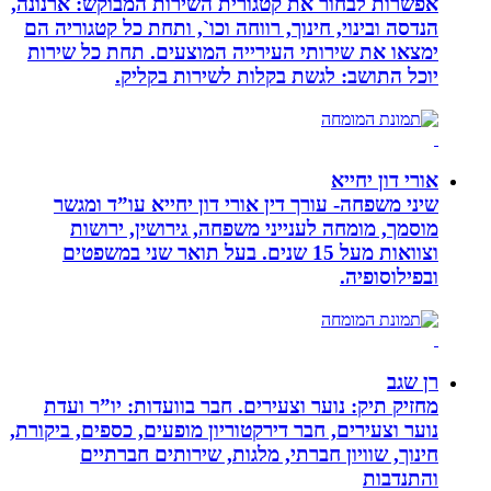
אפשרות לבחור את קטגורית השירות המבוקש: ארנונה,
הנדסה ובינוי, חינוך, רווחה וכו`, ותחת כל קטגוריה הם
ימצאו את שירותי העירייה המוצעים. תחת כל שירות
יוכל התושב: לגשת בקלות לשירות בקליק.
אורי דון יחייא
שיני משפחה- עורך דין אורי דון יחייא עו”ד ומגשר
מוסמך, מומחה לענייני משפחה, גירושין, ירושות
וצוואות מעל 15 שנים. בעל תואר שני במשפטים
ובפילוסופיה.
רן שגב
מחזיק תיק: נוער וצעירים. חבר בוועדות: יו”ר ועדת
נוער וצעירים, חבר דירקטוריון מופעים, כספים, ביקורת,
חינוך, שוויון חברתי, מלגות, שירותים חברתיים
והתנדבות