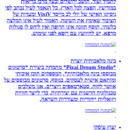
לתמיד ועוד. תושב ירושלים ובעל מרכז בריאות
במודיעין, הפצה לכל הארץ. כל הנאמר לעיל נכתב לפי
ניסיונו האישי של יולי לב מייסד VixiV ומעדות של
הציבור שאימץ את השיטה, האמור לעיל אינו המלצה
כלשהי. תוסף תזונה אינו תרופה ואין ליחס לו סגולות
מרפא, יש להיוועץ עם רופא לפני שימוש.
בינה מלאכותית יוצרת
*Pixai Dream Studio* מתמחה ביצירת *סרטונים
מבוססי בינה מלאכותית*, המספקים תוכן איכותי
ומותאם אישית לעסקים, בנוסף, סרטונים מבוססים על
אווטר לקוח. סטארטאפים ויוצרים. אנו משלבים
טכנולוגיה חדשנית עם יצירתיות, כדי לייצר חוויות
ויזואליות ייחודיות ומעוררות השראה.
יעוץ עיסקי