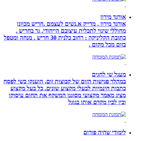
אורגד מירון
אורגד מירון , מדייק א.נשים לעצמם .חריש מכוונן
מחוללי שינוי לתכלית עיצובם הייחודי. גר בחריש .
כתובת הקליניקה : רחוב כלנית 30 חריש . מנחה ומטפל
בזום מכל מקום .
מעגל שי לחגים
במהלך פגישות הזום של קבוצות זום, הוענקו כשי לפסח
כתבות חינמיות לבעלי מקצוע שונים. כל בעל מקצוע
מציג מאמר מקצועי מסוגנן המשקף את תחום עיסוקו
ובין לבין מקדם אותו בגוגל
לימודי שחיה פורום