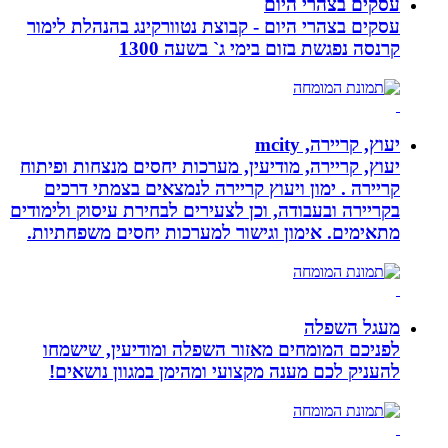
עסקים בצהרי היום
עסקים בצהרי היום - קבוצת נטוורקינג בהנהלת לימור
קרנסה נפגשת בזום בימי ג` בשעה 1300
יעוץ, קריירה, mcity
יעוץ, קריירה, מודיעין, מערכות יחסים מנצחות ופיתוח
קריירה . ימון ויעוץ קריירה לנמצאים בצמתי דרכים
בקריירה ובעבודה, וכן לצעירים לבחירת עיסוק ולימודים
מתאימים. אימון וגישור למערכות יחסים משפחתיות.
מעגל השפלה
לפניכם המומחים מאזור השפלה ומודיעין, שישמחו
להעניק לכם מענה מקצועי ומהימן במגוון נושאים!