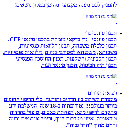
להעניק לכם מענה מקצועי ומהימן במגוון נושאים!
תכנון פיננסי גדי
תכנון פיננסי - גדי ברקאי מומחה בתכנון פיננסי CFP:
תכנון כלכלת משפחה, תכנון הלוואות פנסיוניות,
משכנתא, משכנתא למסורבי בנקים, הלוואות פנסיוניות,
תכנון חסכונות והשקעות, תכנון החיסכון הפנסיוני,
תכנון תיק הביטוח, תכנון פיננסי ועוד.
רפואת תדרים
מומחית לשילוב בין תדרים ותודעה- כלי הריפוי החזקים
ביותר בעולם!!! נטורופתית כ-18 שנה, המשלבת ידע
מתקדם לריפוי מלא, הפחתת כאבים, טיפול בחרדות
וטראומות, איזון מערכות הגוף, זרימה אנרגטית נכונה
וחיים מתוך ”תדר גבוה”.