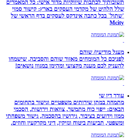
תשובותיך לכתבות שיווקיות מדור אישי: כל המאמרים
שלל הלהיט של מקדמי העסקים בארץ: קישור סמוי
`שתול` בכל כתבה אינדקס לעסקים בדף הראשי של
Mcity
מעגל מודיעין/ שוהם
לפניכם כל המומחים מאזור שוהם והסביבה, שישמחו
להעניק לכם מענה מקצועי ומהימן במגוון נושאים!
עורך דין שי
מתמחה במתן שירותים משפטיים וגישור בתחומים
הבאים: ייפוי כוח מתמשך, צוואות וירושות, הסכמי
ממון וידועים בציבור, גירושין בהסכמה, גישור משפחתי
ומשפטי, תביעות ביטוח ונזיקין, דיני מקרקעין וחוזים.