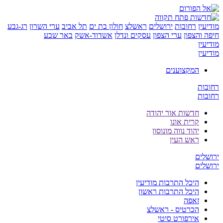
ין
רחובות
ירושלים
ראשלצ
חולון בת ים
תל אביב
ערי השרון
רג-גבע
והצפון
ערי הצפון
עסקים ונדלן
אשדוד-אשק
באר שבע
ין
ין
המקצוענים
ת
ת
חדשות אור יהודה
קרית אונו
יהוד נווה מונוסון
ראש העין
ים
ים
היכל התרבות מודיעין
היכל התרבות ראשון
זאפה
הכרטיס - ראשלצ
אירפורט סיטי