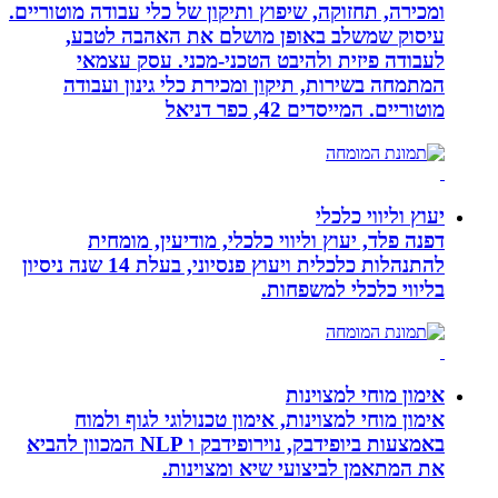
ומכירה, תחזוקה, שיפוץ ותיקון של כלי עבודה מוטוריים.
עיסוק שמשלב באופן מושלם את האהבה לטבע,
לעבודה פיזית ולהיבט הטכני-מכני. עסק עצמאי
המתמחה בשירות, תיקון ומכירת כלי גינון ועבודה
מוטוריים. המייסדים 42, כפר דניאל
יעוץ וליווי כלכלי
דפנה פלד, יעוץ וליווי כלכלי, מודיעין, מומחית
להתנהלות כלכלית ויעוץ פנסיוני, בעלת 14 שנה ניסיון
בליווי כלכלי למשפחות.
אימון מוחי למצוינות
אימון מוחי למצוינות, אימון טכנולוגי לגוף ולמוח
באמצעות ביופידבק, נוירופידבק ו NLP המכוון להביא
את המתאמן לביצועי שיא ומצוינות.