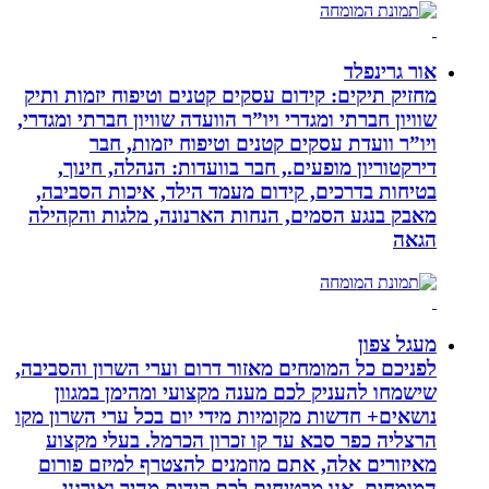
אור גרינפלד
מחזיק תיקים: קידום עסקים קטנים וטיפוח יזמות ותיק
שוויון חברתי ומגדרי ויו”ר הוועדה שוויון חברתי ומגדרי,
ויו”ר וועדת עסקים קטנים וטיפוח יזמות, חבר
דירקטוריון מופעים., חבר בוועדות: הנהלה, חינוך,
בטיחות בדרכים, קידום מעמד הילד, איכות הסביבה,
מאבק בנגע הסמים, הנחות הארנונה, מלגות והקהילה
הגאה
מעגל צפון
לפניכם כל המומחים מאזור דרום וערי השרון והסביבה,
שישמחו להעניק לכם מענה מקצועי ומהימן במגוון
נושאים+ חדשות מקומיות מידי יום בכל ערי השרון מקו
הרצליה כפר סבא עד קו זכרון הכרמל. בעלי מקצוע
מאיזורים אלה, אתם מוזמנים להצטרף למיזם פורום
המומחים. אנו מבטיחים לכם קידום מהיר ואורגני