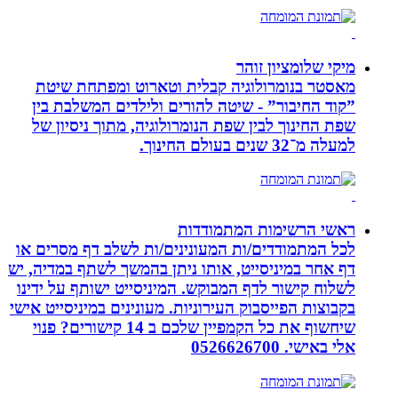
מיקי שלומציון זוהר
מאסטר בנומרולוגיה קבלית וטארוט ומפתחת שיטת
”קוד החיבור” - שיטה להורים ולילדים המשלבת בין
שפת החינוך לבין שפת הנומרולוגיה, מתוך ניסיון של
למעלה מ־32 שנים בעולם החינוך.
ראשי הרשימות המתמודדות
לכל המתמודדים/ות המעונינים/ות לשלב דף מסרים או
דף אחר במיניסייט, אותו ניתן בהמשך לשתף במדיה, יש
לשלוח קישור לדף המבוקש. המיניסייט ישותף על ידינו
בקבוצות הפייסבוק העירוניות. מעונינים במיניסייט אישי
שיחשוף את כל הקמפיין שלכם ב 14 קישורים? פנוי
אלי באישי. 0526626700