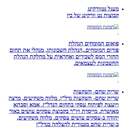
מעגל נטוורקינג
קבוצות נט וורקינג של ביז
פואןם המומחים הנהלת
פורום המומחים.,הנהלת חשבונותן, מנהלי את תחום
החזרי המס לשכירים ואחראית על מחלקת הנהלת
החשבונות לעצמאים.
שרית שחם- השקעות
שרית שחם- השקעות נדל”ן. מלווה משקיעים, מרצה
ויועצת לפיתוח עסקי בתחום הנדל”ן. אמא וסבתא
מאושרת. ‏מייסדת ויו”ר בקבוצת עסקים עושים באור
יהודה‏ ב-‏עסקים עושים עסקים‏. ‏מלווה משקיעים,
ב-‏שרית שחם מנטורית להצלחה בנדל”ן‏