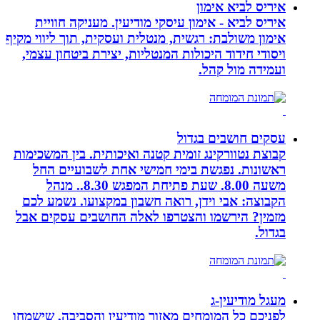
איריס לביא אימון
איריס לביא - אימון עיסקי מודיעין. מעניקה חוויית
אימון משולבת: רגשית, מנטלית ועסקית, תוך ליווי מקיף
ויסודי חידוד היכולות המנטליות, יצירת ביטחון עצמי,
ועמידה מול קהל.
עסקים חושבים בגדול
קבוצת נטוורקינג זומית קטנה ואיכותית. בין המשכימות
ראשונות. נפגשת בימי חמישי אחת לשבועיים החל
משעה 8.00. שעת פתיחת המפגש 8.30.. מנהל
הקבוצה: אבי וידן, רואה חשבון במקצועו. נשמע לכם
מזמין? הירשמו והצטרפו לאלה החושבים עסקים אבל
בגדול.
מעגל מודיעין-ג
לפניכם כל המומחים מאזור מודיעין והסביבה, שישמחו