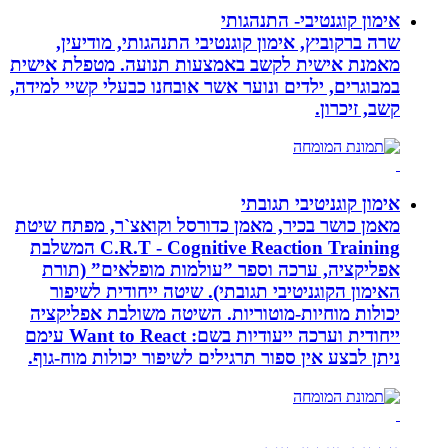
אימון קוגנטיבי- התנהגותי
שרה ברקוביץ, אימון קוגנטיבי התנהגותי, מודיעין,
מאמנת אישית לקשב באמצעות תנועה. מטפלת אישית
במבוגרים, ילדים ונוער אשר אובחנו כבעלי קשיי למידה,
קשב, זיכרון.
אימון קוגניטיבי תגובתי
מאמן כושר בכיר, מאמן כדורסל וקואצ`ר, מפתח שיטת
C.R.T - Cognitive Reaction Training המשלבת
אפליקציה, ערכה וספר ”עולמות מופלאים” (תורת
האימון הקוגניטיבי תגובתי). שיטה ייחודית לשיפור
יכולות מוחיות-מוטוריות. השיטה משולבת אפליקציה
ייחודית וערכה ייעודיות בשם: Want to React עימם
ניתן לבצע אין ספור תרגילים לשיפור יכולות מוח-גוף.