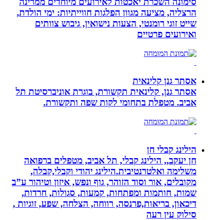
סימונה השכרת יאכטות לאירועים מיוחדים ממרינה
הרצליה, מציעה מגוון הפלגות חווייתיות: ימי הולדת,
שייט זוגי רומנטי, הצעות נישואין, גיבוש צוותים
ואירועים פרטיים
אסתר גנן קלינאית
אסתר גנן, קלינאית תקשורת, בוגרת אוניברסיטת תל
אביב. מטפלת בתחומי לקות שפה ותקשורת.
הילינג קבלי חן
חן יעקב,, הילינג קבלי, תל אביב, מטפלים ברפואה
משלימה ואלטרנטיבית.הילינג יהודי וקבלי,קבלה,
מקובלים, אור וסוד הזוהר, גוף ונפש, איזון וטיהור ע”ב
שמות, חותמות ומפתחות, קמעות, סגולות, חרדות,
דיכאון, בריאות,פרנסה, רווחה, הצלחה, שפע, זוגיות ,
סילוק עין רעה