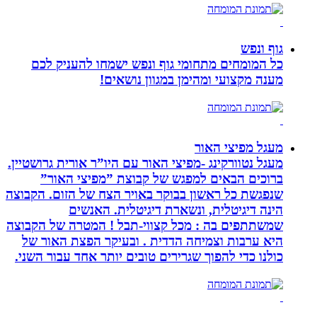
גוף ונפש
כל המומחים מתחומי גוף ונפש ישמחו להעניק לכם
מענה מקצועי ומהימן במגוון נושאים!
מעגל מפיצי האור
מעגל נטוורקינג -מפיצי האור עם היו”ר אורית גרושטיין.
ברוכים הבאים למפגש של קבוצת ”מפיצי האור”
שנפגשת כל ראשון בבוקר באויר הצח של הזום. הקבוצה
הינה דיגיטלית, ונשארת דיגיטלית. האנשים
שמשתתפים בה : מכל קצווי-תבל ! המטרה של הקבוצה
היא ערבות וצמיחה הדדית . ובעיקר הפצת האור של
כולנו כדי להפוך שגרירים טובים יותר אחד עבור השני.