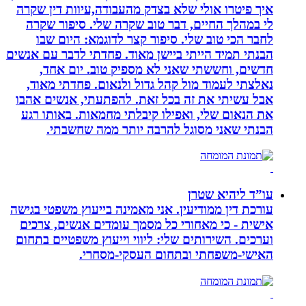
איך פיטרו אולי שלא בצדק מהעבודה,עיוות דין שקרה
לי במהלך החיים, דבר טוב שקרה שלי. סיפור שקרה
לחבר הכי טוב שלי. סיפור קצר לדוגמא: היום שבו
הבנתי תמיד הייתי ביישן מאוד. פחדתי לדבר עם אנשים
חדשים, וחששתי שאני לא מספיק טוב. יום אחד,
נאלצתי לעמוד מול קהל גדול ולנאום. פחדתי מאוד,
אבל עשיתי את זה בכל זאת. להפתעתי, אנשים אהבו
את הנאום שלי, ואפילו קיבלתי מחמאות. באותו רגע
הבנתי שאני מסוגל להרבה יותר ממה שחשבתי.
עו”ד ליהיא שטרן
עורכת דין ממודיעין. אני מאמינה בייעוץ משפטי בגישה
אישית - כי מאחורי כל מסמך עומדים אנשים, צרכים
וערכים. השירותים שלי: ליווי וייעוץ משפטיים בתחום
האישי-משפחתי ובתחום העסקי-מסחרי.