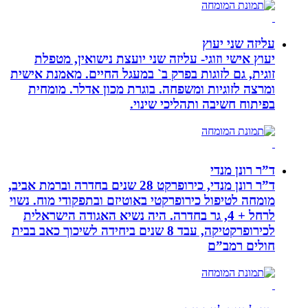
עליזה שני יעוץ
יעוץ אישי וזוגי- עליזה שני יועצת נישואין, מטפלת
זוגית, גם לזוגות בפרק ב` במעגל החיים. מאמנת אישית
ומרצה לזוגיות ומשפחה. בוגרת מכון אדלר. מומחית
בפיתוח חשיבה ותהליכי שינוי.
ד”ר רונן מנדי
ד”ר רונן מנדי, כירופרקט 28 שנים בחדרה וברמת אביב,
מומחה לטיפול כירופרקטי באוטיזם ובתפקודי מוח. נשוי
לרחל + 4, גר בחדרה. היה נשיא האגודה הישראלית
לכירופרקטיקה, עבד 8 שנים ביחידה לשיכוך כאב בבית
חולים רמב”ם