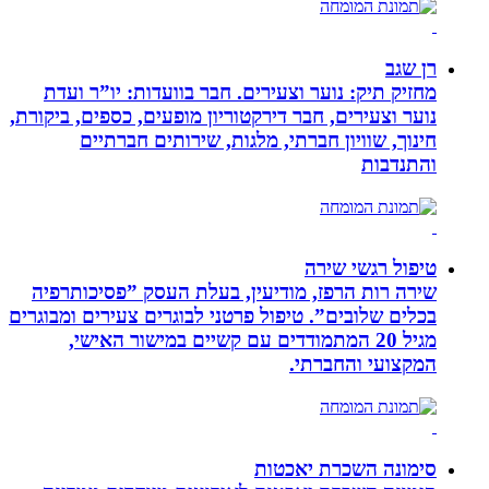
רן שגב
מחזיק תיק: נוער וצעירים. חבר בוועדות: יו”ר ועדת
נוער וצעירים, חבר דירקטוריון מופעים, כספים, ביקורת,
חינוך, שוויון חברתי, מלגות, שירותים חברתיים
והתנדבות
טיפול רגשי שירה
שירה רות הרפז, מודיעין, בעלת העסק ”פסיכותרפיה
בכלים שלובים”. טיפול פרטני לבוגרים צעירים ומבוגרים
מגיל 20 המתמודדים עם קשיים במישור האישי,
המקצועי והחברתי.
סימונה השכרת יאכטות