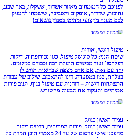
לפניכם כל המומחים מאזור אשדוד, אשקלון, באר שבע,
נתיבות, שדרות, אופקים והסביבה, שישמחו להעניק
לכם מענה מקצועי ומהימן במגוון נושאים!
טיפול ריגשי, אורית
שיטת הנני: כל סוג של טיפול, כגון נטורופתיה, דיקור,
רפלקסו` ועוד מביאים תועלת רבה וכבודם במקומם.
יחד עם זאת, אם אדם מצפה שבריאות תוגש לו
בצלחת, כמו במסעדה, דינו להתאכזב. שילוב של עבודת
התפתחות רגשית – רוחנית עם טיפול בגוף, תניב פירות
אמיתיים ותעקור את הבעיה מהשורש.
עמוד ראשון בגוגל
עמוד ראשון בגוגל, פורום המומחים, כרטיס ביקור
מהפכני אישי פרסום של עד 24 מאמרי תוכן המרת כל