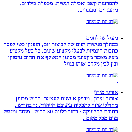
להפרעות קשב ואכילה רגשית. מטפלת בילדים,
מתבגרים ומבוגרים.
מעגל שי לחגים
במהלך פגישות הזום של קבוצות זום, הוענקו כשי לפסח
כתבות חינמיות לבעלי מקצוע שונים. כל בעל מקצוע
מציג מאמר מקצועי מסוגנן המשקף את תחום עיסוקו
ובין לבין מקדם אותו בגוגל
אורגד מירון
אורגד מירון , מדייק א.נשים לעצמם .חריש מכוונן
מחוללי שינוי לתכלית עיצובם הייחודי. גר בחריש .
כתובת הקליניקה : רחוב כלנית 30 חריש . מנחה ומטפל
בזום מכל מקום .