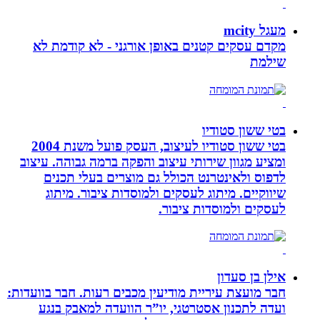
מעגל mcity
מקדם עסקים קטנים באופן אורגני - לא קודמת לא
שילמת
בטי ששון סטודיו
בטי ששון סטודיו לעיצוב, העסק פועל משנת 2004
ומציע מגוון שירותי עיצוב והפקה ברמה גבוהה. עיצוב
לדפוס ולאינטרנט הכולל גם מוצרים בעלי תכנים
שיווקיים. מיתוג לעסקים ולמוסדות ציבור. מיתוג
לעסקים ולמוסדות ציבור.
אילן בן סעדון
חבר מועצת עיריית מודיעין מכבים רעות. חבר בוועדות:
ועדה לתכנון אסטרטגי, יו”ר הוועדה למאבק בנגע