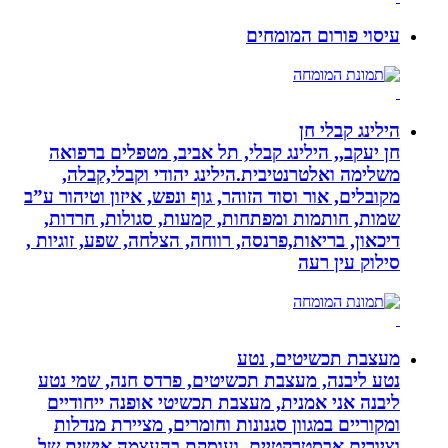
עיסוי פורום המומחים
הילינג קבלי חן
חן יעקב,, הילינג קבלי, תל אביב, מטפלים ברפואה
משלימה ואלטרנטיבית.הילינג יהודי וקבלי,קבלה,
מקובלים, אור וסוד הזוהר, גוף ונפש, איזון וטיהור ע”ב
שמות, חותמות ומפתחות, קמעות, סגולות, חרדות,
דיכאון, בריאות,פרנסה, רווחה, הצלחה, שפע, זוגיות ,
סילוק עין רעה
מעצבת תכשיטים, נטע
נטע ליבנה, מעצבת תכשיטים, פרדס חנה, שמי נטע
ליבנה אני אמנית, מעצבת תכשיטי אופנה ייחודיים
ומקוריים במגוון סגנונות וחומרים, מציירת מנדלות
וציורים אבסטרקטיים, ועוסקת בהעצמה אישית של