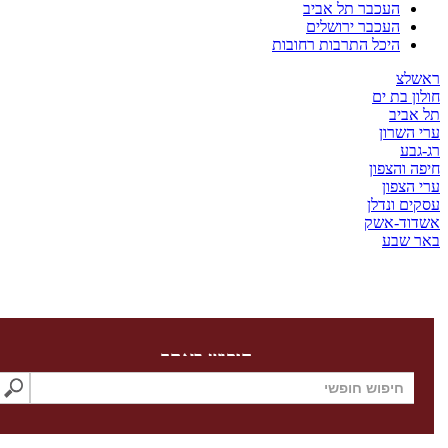
העכבר תל אביב
העכבר ירושלים
היכל התרבות רחובות
צ
בת ים
יב
שרון
ע
והצפון
צפון
 ונדלן
ד-אשק
שבע
חיפוש באתר