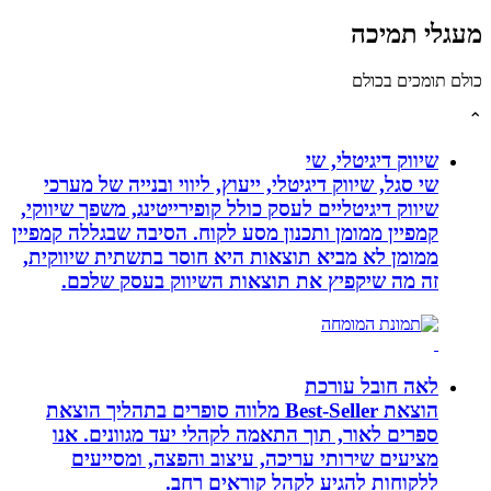
לי תמיכה
תומכים בכולם
שיווק דיגיטלי, שי
שי סגל, שיווק דיגיטלי, ייעוץ, ליווי ובנייה של מערכי
שיווק דיגיטליים לעסק כולל קופירייטינג, משפך שיווקי,
קמפיין ממומן ותכנון מסע לקוח. הסיבה שבגללה קמפיין
ממומן לא מביא תוצאות היא חוסר בתשתית שיווקית,
זה מה שיקפיץ את תוצאות השיווק בעסק שלכם.
לאה חובל עורכת
הוצאת Best-Seller מלווה סופרים בתהליך הוצאת
ספרים לאור, תוך התאמה לקהלי יעד מגוונים. אנו
מציעים שירותי עריכה, עיצוב והפצה, ומסייעים
ללקוחות להגיע לקהל קוראים רחב.