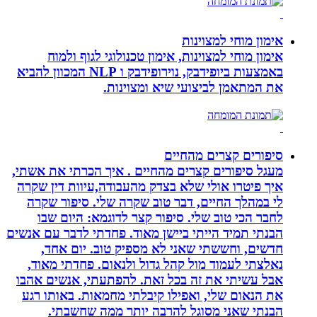
אימון מוחי למצוינות
אימון מוחי למצוינות, אימון טכנולוגי לגוף ולמוח
באמצעות ביופידבק, נוירופידבק ו NLP המכוון להביא
את המתאמן לביצועי שיא ומצוינות.
סיפורים קצרים מהחיים
מעגל סיפורים קצרים מהחיים . איך הכרתי את אשתי,
איך פיטרו אולי שלא בצדק מהעבודה,עיוות דין שקרה
לי במהלך החיים, דבר טוב שקרה שלי. סיפור שקרה
לחבר הכי טוב שלי. סיפור קצר לדוגמא: היום שבו
הבנתי תמיד הייתי ביישן מאוד. פחדתי לדבר עם אנשים
חדשים, וחששתי שאני לא מספיק טוב. יום אחד,
נאלצתי לעמוד מול קהל גדול ולנאום. פחדתי מאוד,
אבל עשיתי את זה בכל זאת. להפתעתי, אנשים אהבו
את הנאום שלי, ואפילו קיבלתי מחמאות. באותו רגע
הבנתי שאני מסוגל להרבה יותר ממה שחשבתי.