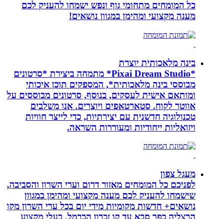
כל המומחים מתחומי גוף ונפש ישמחו להעניק לכם
מענה מקצועי ומהימן במגוון נושאים!
בינה מלאכותית יוצרת
*Pixai Dream Studio* מתמחה ביצירת *סרטונים
מבוססי בינה מלאכותית*, המספקים תוכן איכותי
ומותאם אישית לעסקים, בנוסף, סרטונים מבוססים על
אווטר לקוח. סטארטאפים ויוצרים. אנו משלבים
טכנולוגיה חדשנית עם יצירתיות, כדי לייצר חוויות
ויזואליות ייחודיות ומעוררות השראה.
מעגל צפון
לפניכם כל המומחים מאזור דרום וערי השרון והסביבה,
שישמחו להעניק לכם מענה מקצועי ומהימן במגוון
נושאים+ חדשות מקומיות מידי יום בכל ערי השרון מקו
הרצליה כפר סבא עד קו זכרון הכרמל. בעלי מקצוע