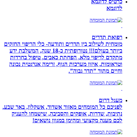
כרטיס לדוגמא
לדוגמא
רפואת תדרים
מומחית לשילוב בין תדרים ותודעה- כלי הריפוי החזקים
ביותר בעולם!!! נטורופתית כ-18 שנה, המשלבת ידע
מתקדם לריפוי מלא, הפחתת כאבים, טיפול בחרדות
וטראומות, איזון מערכות הגוף, זרימה אנרגטית נכונה
וחיים מתוך ”תדר גבוה”.
מעגל דרום
לפניכם כל המומחים מאזור אשדוד, אשקלון, באר שבע,
נתיבות, שדרות, אופקים והסביבה, שישמחו להעניק
לכם מענה מקצועי ומהימן במגוון נושאים!