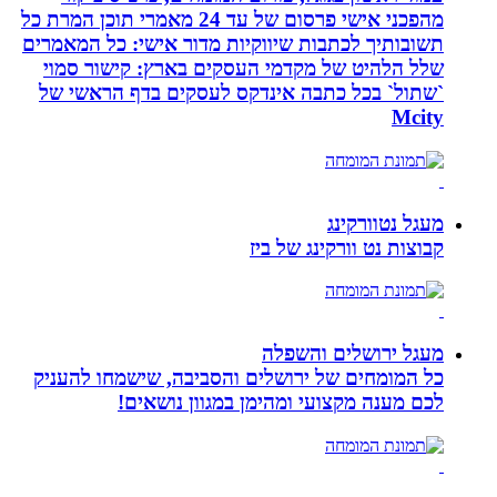
מהפכני אישי פרסום של עד 24 מאמרי תוכן המרת כל
תשובותיך לכתבות שיווקיות מדור אישי: כל המאמרים
שלל הלהיט של מקדמי העסקים בארץ: קישור סמוי
`שתול` בכל כתבה אינדקס לעסקים בדף הראשי של
Mcity
מעגל נטוורקינג
קבוצות נט וורקינג של ביז
מעגל ירושלים והשפלה
כל המומחים של ירושלים והסביבה, שישמחו להעניק
לכם מענה מקצועי ומהימן במגוון נושאים!