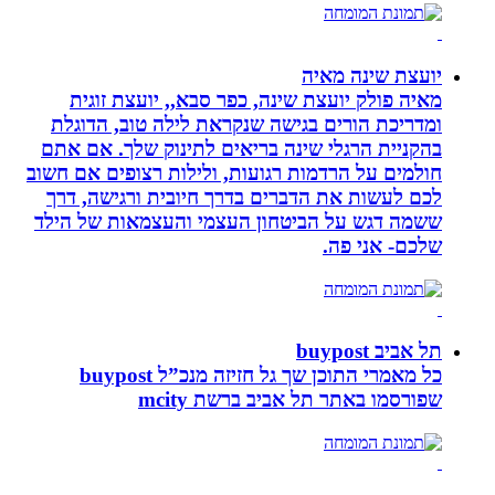
יועצת שינה מאיה
מאיה פולק יועצת שינה, כפר סבא,, יועצת זוגית
ומדריכת הורים בגישה שנקראת לילה טוב, הדוגלת
בהקניית הרגלי שינה בריאים לתינוק שלך. אם אתם
חולמים על הרדמות רגועות, ולילות רצופים אם חשוב
לכם לעשות את הדברים בדרך חיובית ורגישה, דרך
ששמה דגש על הביטחון העצמי והעצמאות של הילד
שלכם- אני פה.
תל אביב buypost
כל מאמרי התוכן שך גל חזיזה מנכ”ל buypost
שפורסמו באתר תל אביב ברשת mcity