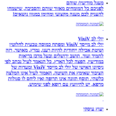
מעגל מודיעין/ שוהם
לפניכם כל המומחים מאזור שוהם והסביבה, שישמחו
להעניק לכם מענה מקצועי ומהימן במגוון נושאים!
יולי לב VixiV
יולי לב מייסד VixiV ומפתח כמוסה טבעית לחלוטין
ושיטת אכילה ייחודית להיות רענן, נמרץ, מאושר, רזה
לתמיד ועוד. תושב ירושלים ובעל מרכז בריאות
במודיעין, הפצה לכל הארץ. כל הנאמר לעיל נכתב לפי
ניסיונו האישי של יולי לב מייסד VixiV ומעדות של
הציבור שאימץ את השיטה, האמור לעיל אינו המלצה
כלשהי. תוסף תזונה אינו תרופה ואין ליחס לו סגולות
מרפא, יש להיוועץ עם רופא לפני שימוש.
יעוץ עיסקי