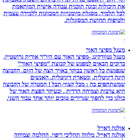
את היכולות ובונה תוכנית עבודה אישית המותאמת
לכל תלמיד. מסגלת מיומנויות המכוונות ללמידה עצמית
ולטיפוח תחושת המסוגלות.
מעגל מפיצי האור
מעגל נטוורקינג -מפיצי האור עם היו”ר אורית גרושטיין.
ברוכים הבאים למפגש של קבוצת ”מפיצי האור”
שנפגשת כל ראשון בבוקר באויר הצח של הזום. הקבוצה
הינה דיגיטלית, ונשארת דיגיטלית. האנשים
שמשתתפים בה : מכל קצווי-תבל ! המטרה של הקבוצה
היא ערבות וצמיחה הדדית . ובעיקר הפצת האור של
כולנו כדי להפוך שגרירים טובים יותר אחד עבור השני.
אולגה דאייל
אולגה דאייל, מלווה תהליכי ריפוי, החלמה וצמיחה