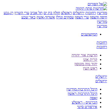
ן
רחובות
ירושלים
ראשלצ
חולון בת ים
תל אביב
ערי השרון
רג-גבע
והצפון
ערי הצפון
עסקים ונדלן
אשדוד-אשק
באר שבע
ן
ן
המקצוענים
ת
ת
חדשות אור יהודה
קרית אונו
יהוד נווה מונוסון
ראש העין
ים
ים
היכל התרבות מודיעין
היכל התרבות ראשון
זאפה
הכרטיס - ראשלצ
אירפורט סיטי