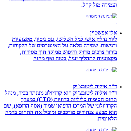
ועמידה מול קהל.
אלן אפשטיין
ליווי נדל״ן אישי לגיל השלישי, עם ניסיון, מקצועיות
ורגישות. שמירה מלאה על האינטרסים של הלקוחות,
בירור צרכים מדויק וחיפוש ממוקד תוך מסירות,
מקצועיות לתהליך יעיל, בטוח ואף מהנה
ד”ר איליה ליטובצ`יק
ד”ר איליה ליטובצ`יק הוא קרדיולוג מצנתר בכיר, מנהל
תחום חסימות כליליות כרוניות (CTO) במערך
הקרדיולוגי של המרכז הרפואי שמיר (אסף הרופא), שם
הוא מבצע צנתורים מורכבים ומוביל את התחום ברמה
הלאומית.