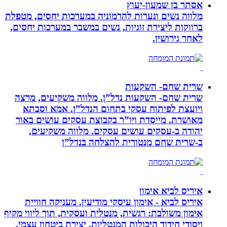
אסתר בן שמעון-יעוץ
מלווה נשים ונערות להרמוניה במערכות יחסים, מטפלת
ברווקות ליצירת זוגיות, נשים במשבר במערכות יחסים,
לאחר גירושין.
שרית שחם- השקעות
שרית שחם- השקעות נדל”ן. מלווה משקיעים, מרצה
ויועצת לפיתוח עסקי בתחום הנדל”ן. אמא וסבתא
מאושרת. ‏מייסדת ויו”ר בקבוצת עסקים עושים באור
יהודה‏ ב-‏עסקים עושים עסקים‏. ‏מלווה משקיעים,
ב-‏שרית שחם מנטורית להצלחה בנדל”ן‏
איריס לביא אימון
איריס לביא - אימון עיסקי מודיעין. מעניקה חוויית
אימון משולבת: רגשית, מנטלית ועסקית, תוך ליווי מקיף
ויסודי חידוד היכולות המנטליות, יצירת ביטחון עצמי,