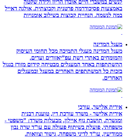
לנשים במשברי חיים אובדן הריון ולידה שקטה
באמצעות פסיכודרמה פרטנית וקבוצתית. אולגה דאייל
במה לנשמה. ‏הנחיית קבוצות בשילוב אומנויות‏
מעגל המדינה
מעגל המדינה מעגלי התמיכה מכל תחומי העיסוק
והמומחים באתרי רשת עפ”יאזורים וערים.
ההשתתפות באחד המעגלים מבטיחה קידום מזורז בגגול
בזכות כל המשתתפים האחרים במעגל ובמעגלים
האחרים.
אירית אלישר, עורכי
אירית אלישר - משרד עורכת דין, טוענת רבנית
ומגשרת, תושבת נוף איילון, מבעלות משרד: ”משפטי -
משפחתי, פועלת בשיתוף פעולה עם עו”ד שרה נבון
ממודיעין, עו”ד לדיני משפחה, גישור וצוואות.