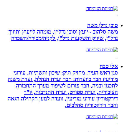
סוכן נדלן משה
משה סלהוב - יועץ וסוכן נדל”ן, מומחה לייעוץ ותיווך
נדל”ן, שיווק והשקעות נדל”ן, לקניה/מכירה/השכרה
אלי סבח
סגן ראש העיר. מחזיק תיק: שיכון ותשתיות. עירוני
מודיעין חבר בוועדות: חבר ועדת הנהלה, ועדת משנה
לתכנון ובניה, חבר פורום לשיפור מערך התחבורה
הציבורית, ועדת ספורט, ועדת התנדבות, יו”ר
דירקטוריון עירוני מודיעין, וועדה למען הקהילה הגאה
וחבר דירקטוריון סחלבים.