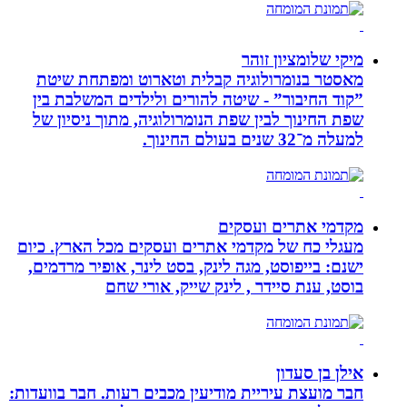
מיקי שלומציון זוהר
מאסטר בנומרולוגיה קבלית וטארוט ומפתחת שיטת
”קוד החיבור” - שיטה להורים ולילדים המשלבת בין
שפת החינוך לבין שפת הנומרולוגיה, מתוך ניסיון של
למעלה מ־32 שנים בעולם החינוך.
מקדמי אתרים ועסקים
מעגלי כח של מקדמי אתרים ועסקים מכל הארץ. כיום
ישנם: בייפוסט, מגה לינק, בסט לינר, אופיר מרדמים,
בוסט, ענת סיידר , לינק שייק, אורי שחם
אילן בן סעדון
חבר מועצת עיריית מודיעין מכבים רעות. חבר בוועדות: