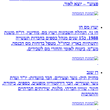
פצוע” – יוצא לאור.
יעוץ מס חן
חן נוי, הנהלת חשבונות ויעוץ מס, מודיעין, רו”ח משנת
1988. כ15 שנים מנהל כספים בחברות תעשייה
ותשתיות בארץ ובחו”ל. מטפל בדוחות מס הכנסה,
מע”מ, ביטוח לאומי והחזרי מס לשכירים.
רן שגב
מחזיק תיק: נוער וצעירים. חבר בוועדות: יו”ר ועדת
נוער וצעירים, חבר דירקטוריון מופעים, כספים, ביקורת,
חינוך, שוויון חברתי, מלגות, שירותים חברתיים
והתנדבות