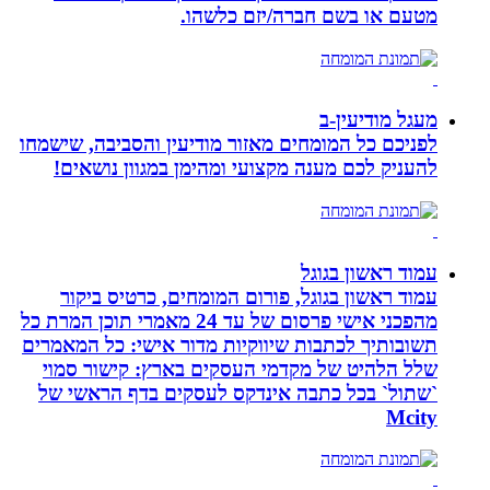
מטעם או בשם חברה/יזם כלשהו.
מעגל מודיעין-ב
לפניכם כל המומחים מאזור מודיעין והסביבה, שישמחו
להעניק לכם מענה מקצועי ומהימן במגוון נושאים!
עמוד ראשון בגוגל
עמוד ראשון בגוגל, פורום המומחים, כרטיס ביקור
מהפכני אישי פרסום של עד 24 מאמרי תוכן המרת כל
תשובותיך לכתבות שיווקיות מדור אישי: כל המאמרים
שלל הלהיט של מקדמי העסקים בארץ: קישור סמוי
`שתול` בכל כתבה אינדקס לעסקים בדף הראשי של
Mcity