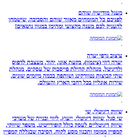
מעגל מודיעין/ שוהם
לפניכם כל המומחים מאזור שוהם והסביבה, שישמחו
להעניק לכם מענה מקצועי ומהימן במגוון נושאים!
עיצוב גרפי יערה
יערה רוזי (צינמון), בקעת אונו, יהוד, מעצבת לדפוס
ולדיגיטל, מנהלת קהילת פייסבוק של עסקים, מנהלת
שתי קבוצות נטוורקינג ושותפה בכמה מיזמים שונים.
שירות אונליין בכל רחבי הארץ והעולם.
שיווק דיגיטלי, שי
שי סגל, שיווק דיגיטלי, ייעוץ, ליווי ובנייה של מערכי
שיווק דיגיטליים לעסק כולל קופירייטינג, משפך שיווקי,
קמפיין ממומן ותכנון מסע לקוח. הסיבה שבגללה קמפיין