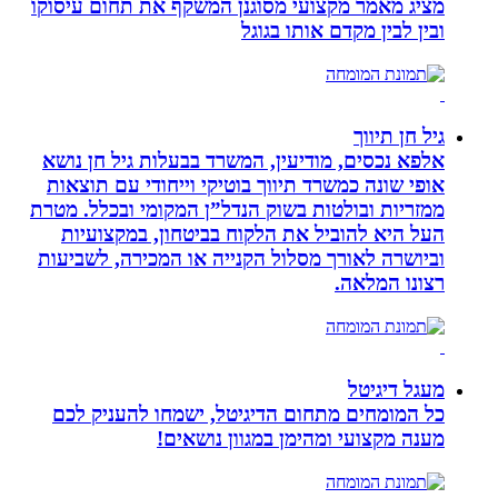
מציג מאמר מקצועי מסוגנן המשקף את תחום עיסוקו
ובין לבין מקדם אותו בגוגל
גיל חן תיווך
אלפא נכסים, מודיעין, המשרד בבעלות גיל חן נושא
אופי שונה כמשרד תיווך בוטיקי וייחודי עם תוצאות
ממזריות ובולטות בשוק הנדל”ן המקומי ובכלל. מטרת
העל היא להוביל את הלקוח בביטחון, במקצועיות
וביושרה לאורך מסלול הקנייה או המכירה, לשביעות
רצונו המלאה.
מעגל דיגיטל
כל המומחים מתחום הדיגיטל, ישמחו להעניק לכם
מענה מקצועי ומהימן במגוון נושאים!