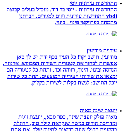
התחדשות עירונית יוסי
התחדשות עירונית - יוסי בר דוד, מנכ״ל בעלים קבוצת
ybdi התחדשות עירונית ויזום למגורים. חברתנו
מתמחה בפרויקטי פינוי - בינוי.
עיריית מודיעין
מודיעין. תושב יקר! כל העיר בכף ידך! יש לך כאן
אפשרות לבחור את קטגורית השירות המבוקש: ארנונה,
הנדסה ובינוי, חינוך, רווחה וכו`, ותחת כל קטגוריה הם
ימצאו את שירותי העירייה המוצעים. תחת כל שירות
יוכל התושב: לגשת בקלות לשירות בקליק.
יועצת שינה מאיה
מאיה פולק יועצת שינה, כפר סבא,, יועצת זוגית
ומדריכת הורים בגישה שנקראת לילה טוב, הדוגלת
בהקניית הרגלי שינה בריאים לתינוק שלך. אם אתם