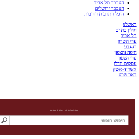
העכבר תל אביב
העכבר ירושלים
היכל התרבות רחובות
צ
בת ים
יב
שרון
ע
והצפון
צפון
 ונדלן
ד-אשק
שבע
חיפוש באתר