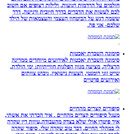
חולמים על הרדמות רגועות, ולילות רצופים אם חשוב
לכם לעשות את הדברים בדרך חיובית ורגישה, דרך
ששמה דגש על הביטחון העצמי והעצמאות של הילד
שלכם- אני פה.
סימונה השכרת יאכטות
סימונה השכרת יאכטות לאירועים מיוחדים ממרינה
הרצליה, מציעה מגוון הפלגות חווייתיות: ימי הולדת,
שייט זוגי רומנטי, הצעות נישואין, גיבוש צוותים
ואירועים פרטיים
סיפורים קצרים מהחיים
מעגל סיפורים קצרים מהחיים . איך הכרתי את אשתי,
איך פיטרו אולי שלא בצדק מהעבודה,עיוות דין שקרה
לי במהלך החיים, דבר טוב שקרה שלי. סיפור שקרה