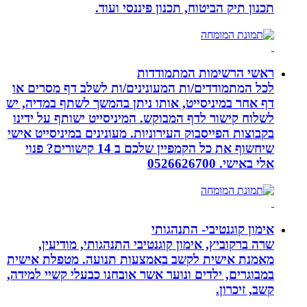
תכנון תיק הביטוח, תכנון פיננסי ועוד.
ראשי הרשימות המתמודדות
לכל המתמודדים/ות המעונינים/ות לשלב דף מסרים או
דף אחר במיניסייט, אותו ניתן בהמשך לשתף במדיה, יש
לשלוח קישור לדף המבוקש. המיניסייט ישותף על ידינו
בקבוצות הפייסבוק העירוניות. מעונינים במיניסייט אישי
שיחשוף את כל הקמפיין שלכם ב 14 קישורים? פנוי
אלי באישי. 0526626700
אימון קוגנטיבי- התנהגותי
שרה ברקוביץ, אימון קוגנטיבי התנהגותי, מודיעין,
מאמנת אישית לקשב באמצעות תנועה. מטפלת אישית
במבוגרים, ילדים ונוער אשר אובחנו כבעלי קשיי למידה,
קשב, זיכרון.