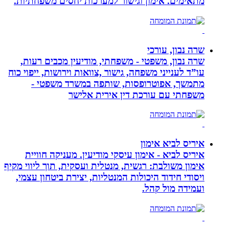
מתאימים. אימון וגישור למערכות יחסים משפחתיות.
שרה נבון, עורכי
שרה נבון, משפטי - משפחתי, מודיעין מכבים רעות,
עו”ד לענייני משפחה, גישור ,צוואות וירושות, ייפוי כוח
מתמשך, אפוטרופסות, שותפה במשרד משפטי -
משפחתי עם עורכת דין אירית אלישר
איריס לביא אימון
איריס לביא - אימון עיסקי מודיעין. מעניקה חוויית
אימון משולבת: רגשית, מנטלית ועסקית, תוך ליווי מקיף
ויסודי חידוד היכולות המנטליות, יצירת ביטחון עצמי,
ועמידה מול קהל.