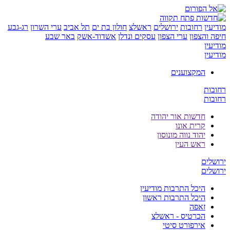
ן
רחובות
ירושלים
ראשלצ
חולון בת ים
תל אביב
ערי השרון
רג-גבע
והצפון
ערי הצפון
עסקים ונדלן
אשדוד-אשק
באר שבע
ן
ן
המקצוענים
ת
ת
חדשות אור יהודה
קרית אונו
יהוד נווה מונוסון
ראש העין
ים
ים
היכל התרבות מודיעין
היכל התרבות ראשון
זאפה
הכרטיס - ראשלצ
אירפורט סיטי