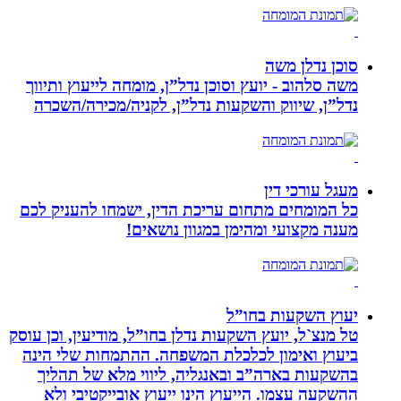
סוכן נדלן משה
משה סלהוב - יועץ וסוכן נדל”ן, מומחה לייעוץ ותיווך
נדל”ן, שיווק והשקעות נדל”ן, לקניה/מכירה/השכרה
מעגל עורכי דין
כל המומחים מתחום עריכת הדין, ישמחו להעניק לכם
מענה מקצועי ומהימן במגוון נושאים!
יעוץ השקעות בחו”ל
טל מנצ`ל, יועץ השקעות נדלן בחו”ל, מודיעין, וכן עוסק
ביעוץ ואימון לכלכלת המשפחה. ההתמחות שלי הינה
בהשקעות בארה”ב ובאנגליה, ליווי מלא של תהליך
ההשקעה עצמו. הייעוץ הינו ייעוץ אובייקטיבי ולא