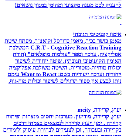
להעניק לכם מענה מקצועי ומהימן במגוון נושאים!
אימון קוגניטיבי תגובתי
מאמן כושר בכיר, מאמן כדורסל וקואצ`ר, מפתח שיטת
C.R.T - Cognitive Reaction Training המשלבת
אפליקציה, ערכה וספר ”עולמות מופלאים” (תורת
האימון הקוגניטיבי תגובתי). שיטה ייחודית לשיפור
יכולות מוחיות-מוטוריות. השיטה משולבת אפליקציה
ייחודית וערכה ייעודיות בשם: Want to React עימם
ניתן לבצע אין ספור תרגילים לשיפור יכולות מוח-גוף.
יעוץ, קריירה, mcity
יעוץ, קריירה, מודיעין, מערכות יחסים מנצחות ופיתוח
קריירה . ימון ויעוץ קריירה לנמצאים בצמתי דרכים
בקריירה ובעבודה, וכן לצעירים לבחירת עיסוק ולימודים