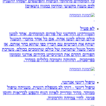
כל המומחים מתחומי הביטוח והפיננסים ישמחו להעניק
לכם מענה מקצועי ומהימן במגוון נושאים!
לא פעיל
הנטוורקינג החדשני של פורום המומחים. אחד למען
כולם וכולם למען אחת. אם כל אחד מחברי המעגל
ישתף את הכרטיס עם חבריו כפי שהוא בחר אותם, אז
נקבל מעגל שתמיכה של כולם שתומכים בכולם. מערכת
הפורום תקדם את המיניסייט בקידום אורגני וממומן
בפייסבוק.. תחזוקה ותמיכה כלולים במחיר.
טיפול ריגשי אנרגטי,
טיפול ריגשי - רותי לב מטפלת רגשית. מעניקה טיפול
ממוקד, מהיר ומדוייק לאיזון הגוף והנפש לבריאות וחוסן
פנימי, לחיי צמיחה והרמוניה.