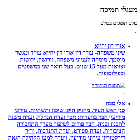
לי תמיכה
תומכים בכולם
אורי דון יחייא
שיני משפחה- עורך דין אורי דון יחייא עו”ד ומגשר
מוסמך, מומחה לענייני משפחה, גירושין, ירושות
וצוואות מעל 15 שנים. בעל תואר שני במשפטים
ובפילוסופיה.
אלי סבח
סגן ראש העיר. מחזיק תיק: שיכון ותשתיות. עירוני
מודיעין חבר בוועדות: חבר ועדת הנהלה, ועדת משנה
לתכנון ובניה, חבר פורום לשיפור מערך התחבורה
הציבורית, ועדת ספורט, ועדת התנדבות, יו”ר
דירקטוריון עירוני מודיעין, וועדה למען הקהילה הגאה