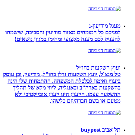
מעגל מודיעין-ג
לפניכם כל המומחים מאזור מודיעין והסביבה, שישמחו
להעניק לכם מענה מקצועי ומהימן במגוון נושאים!
יעוץ השקעות בחו”ל
טל מנצ`ל, יועץ השקעות נדלן בחו”ל, מודיעין, וכן עוסק
ביעוץ ואימון לכלכלת המשפחה. ההתמחות שלי הינה
בהשקעות בארה”ב ובאנגליה, ליווי מלא של תהליך
ההשקעה עצמו. הייעוץ הינו ייעוץ אובייקטיבי ולא
מטעם או בשם חברה/יזם כלשהו.
תל אביב buypost