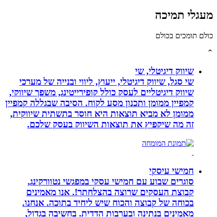
לי תמיכה
תומכים בכולם
שיווק דיגיטלי, שי
שי סגל, שיווק דיגיטלי, ייעוץ, ליווי ובנייה של מערכי
שיווק דיגיטליים לעסק כולל קופירייטינג, משפך שיווקי,
קמפיין ממומן ותכנון מסע לקוח. הסיבה שבגללה קמפיין
ממומן לא מביא תוצאות היא חוסר בתשתית שיווקית,
זה מה שיקפיץ את תוצאות השיווק בעסק שלכם.
חמישי עיסקי
סוגרים שבוע עם חמישי עסקי במפגשי נטוורקינג,
קבוצת העסקים שרוצה בהצלחתך!. אנו מאמינים
בכוחה של קבוצה והכוח שיש ליחיד בתוכה. אנחנו.
מאמינים בנתינה ובערבות הדדית. בחשיבה בגדול,