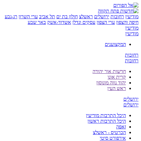
ן
רחובות
ירושלים
ראשלצ
חולון בת ים
תל אביב
ערי השרון
רג-גבע
והצפון
ערי הצפון
עסקים ונדלן
אשדוד-אשק
באר שבע
ן
ן
המקצוענים
ת
ת
חדשות אור יהודה
קרית אונו
יהוד נווה מונוסון
ראש העין
ים
ים
היכל התרבות מודיעין
היכל התרבות ראשון
זאפה
הכרטיס - ראשלצ
אירפורט סיטי