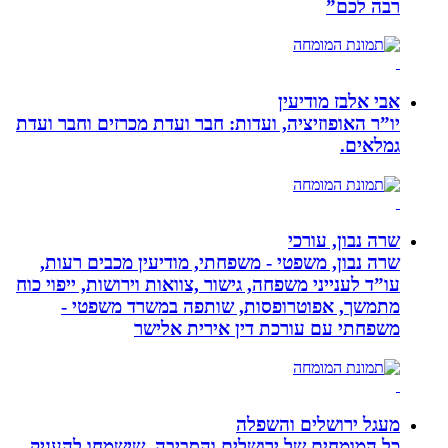
רבה לכם”
אבי אלבז מודיעין
יו”ר האופוזיציה, ועדות: חבר ועדת מכרזים וחבר ועדת
גמלאים.
שרה נבון, עורכי
שרה נבון, משפטי - משפחתי, מודיעין מכבים רעות,
עו”ד לענייני משפחה, גישור ,צוואות וירושות, ייפוי כוח
מתמשך, אפוטרופסות, שותפה במשרד משפטי -
משפחתי עם עורכת דין אירית אלישר
מעגל ירושלים והשפלה
כל המומחים של ירושלים והסביבה, שישמחו להעניק