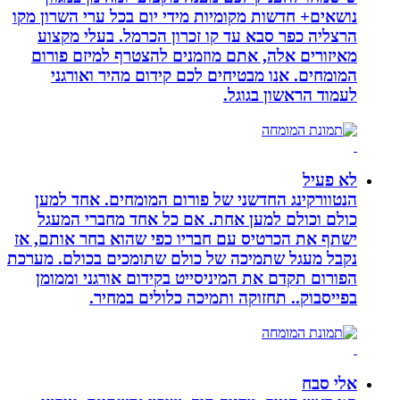
נושאים+ חדשות מקומיות מידי יום בכל ערי השרון מקו
הרצליה כפר סבא עד קו זכרון הכרמל. בעלי מקצוע
מאיזורים אלה, אתם מוזמנים להצטרף למיזם פורום
המומחים. אנו מבטיחים לכם קידום מהיר ואורגני
לעמוד הראשון בגוגל.
לא פעיל
הנטוורקינג החדשני של פורום המומחים. אחד למען
כולם וכולם למען אחת. אם כל אחד מחברי המעגל
ישתף את הכרטיס עם חבריו כפי שהוא בחר אותם, אז
נקבל מעגל שתמיכה של כולם שתומכים בכולם. מערכת
הפורום תקדם את המיניסייט בקידום אורגני וממומן
בפייסבוק.. תחזוקה ותמיכה כלולים במחיר.
אלי סבח