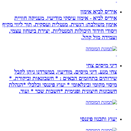
איריס לביא אימון
איריס לביא - אימון עיסקי מודיעין. מעניקה חוויית
אימון משולבת: רגשית, מנטלית ועסקית, תוך ליווי מקיף
ויסודי חידוד היכולות המנטליות, יצירת ביטחון עצמי,
ועמידה מול קהל.
דיני מיסים צחי
צחי מנע, דיני מיסים, מודיעין, במשרדנו ניתן לקבל
שירותים בתחומים הבאים : * חשבונאות וביקורת. *
מיסוי מקומי ובינלאומי * יעוץ פיננסי וכלכלי *הנהלת
חשבונות חיצונית ופנימית *חשבות שכר * ועוד.
יעוץ ותכנון פיננסי