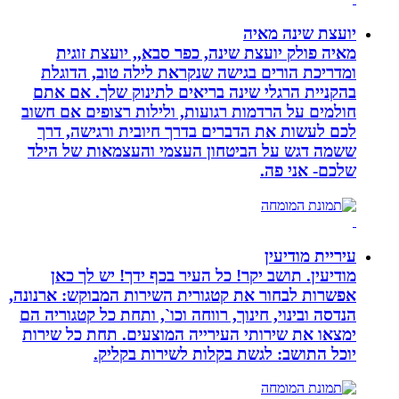
יועצת שינה מאיה
מאיה פולק יועצת שינה, כפר סבא,, יועצת זוגית
ומדריכת הורים בגישה שנקראת לילה טוב, הדוגלת
בהקניית הרגלי שינה בריאים לתינוק שלך. אם אתם
חולמים על הרדמות רגועות, ולילות רצופים אם חשוב
לכם לעשות את הדברים בדרך חיובית ורגישה, דרך
ששמה דגש על הביטחון העצמי והעצמאות של הילד
שלכם- אני פה.
עיריית מודיעין
מודיעין. תושב יקר! כל העיר בכף ידך! יש לך כאן
אפשרות לבחור את קטגורית השירות המבוקש: ארנונה,
הנדסה ובינוי, חינוך, רווחה וכו`, ותחת כל קטגוריה הם
ימצאו את שירותי העירייה המוצעים. תחת כל שירות
יוכל התושב: לגשת בקלות לשירות בקליק.