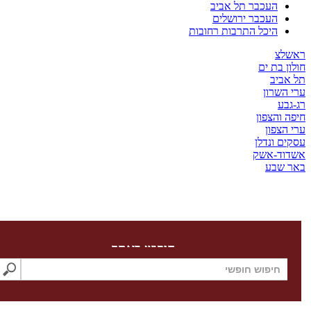
העכבר תל אביב
העכבר ירושלים
היכל התרבות רחובות
צ
בת ים
יב
שרון
ע
והצפון
צפון
 ונדלן
ד-אשק
שבע
חיפוש באתר