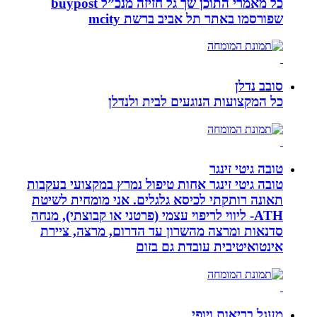
כל מאמרי התוכן שך גל חזיזה מנכ”ל buypost
שפורסמו באתר תל אביב ברשת mcity
סובב נדלן
כל המקצועות הנוגעים לבית ולנדלן
טובה גיטי זינגר
טובה גיטי זינגר אחות טיפול נמרץ במקצועי בעקבות
תאונה רותקתי לכיסא גלגלים. אני מומחית לשיטת
ATH- ליווי לריפוי עצמי (פרטני או קבוצתי), מנחה
סדנאות ומרצה מהשרון עד הדרום, מרצה, ציירת
אינטואיטיבית עובדת גם בזום
מעגל בריאות ויופי