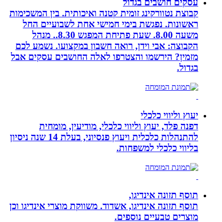
עסקים חושבים בגדול
קבוצת נטוורקינג זומית קטנה ואיכותית. בין המשכימות
ראשונות. נפגשת בימי חמישי אחת לשבועיים החל
משעה 8.00. שעת פתיחת המפגש 8.30.. מנהל
הקבוצה: אבי וידן, רואה חשבון במקצועו. נשמע לכם
מזמין? הירשמו והצטרפו לאלה החושבים עסקים אבל
בגדול.
יעוץ וליווי כלכלי
דפנה פלד, יעוץ וליווי כלכלי, מודיעין, מומחית
להתנהלות כלכלית ויעוץ פנסיוני, בעלת 14 שנה ניסיון
בליווי כלכלי למשפחות.
תוסף תזונה אינדיגו,
תוסף תזונה אינדיגו, אשדוד. משווקת מוצרי אינדיגו וכן
מוצרים טבעיים נוספים.