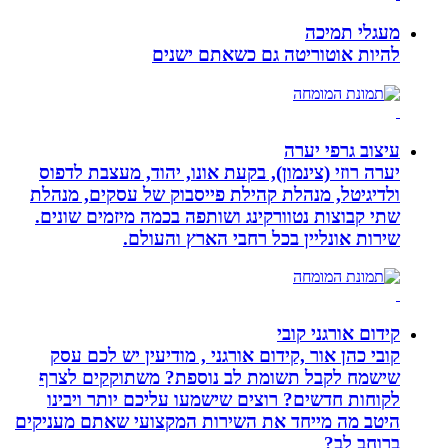
מעגלי תמיכה
להיות אוטוריטה גם כשאתם ישנים
עיצוב גרפי יערה
יערה רוזי (צינמון), בקעת אונו, יהוד, מעצבת לדפוס
ולדיגיטל, מנהלת קהילת פייסבוק של עסקים, מנהלת
שתי קבוצות נטוורקינג ושותפה בכמה מיזמים שונים.
שירות אונליין בכל רחבי הארץ והעולם.
קידום אורגני קובי
קובי כהן אור ,קידום אורגני , מודיעין יש לכם עסק
שישמח לקבל תשומת לב נוספת? משתוקקים לצרף
לקוחות חדשים? רוצים שישמעו עליכם יותר ויבינו
היטב מה מייחד את השירות המקצועי שאתם מעניקים
ברוחב לב?