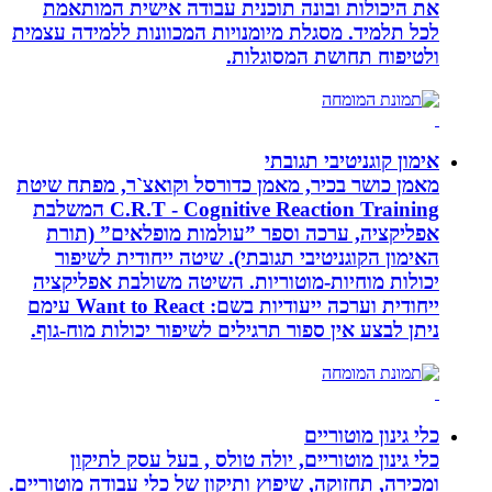
את היכולות ובונה תוכנית עבודה אישית המותאמת
לכל תלמיד. מסגלת מיומנויות המכוונות ללמידה עצמית
ולטיפוח תחושת המסוגלות.
אימון קוגניטיבי תגובתי
מאמן כושר בכיר, מאמן כדורסל וקואצ`ר, מפתח שיטת
C.R.T - Cognitive Reaction Training המשלבת
אפליקציה, ערכה וספר ”עולמות מופלאים” (תורת
האימון הקוגניטיבי תגובתי). שיטה ייחודית לשיפור
יכולות מוחיות-מוטוריות. השיטה משולבת אפליקציה
ייחודית וערכה ייעודיות בשם: Want to React עימם
ניתן לבצע אין ספור תרגילים לשיפור יכולות מוח-גוף.
כלי גינון מוטוריים
כלי גינון מוטוריים, יולה טולס , בעל עסק לתיקון
ומכירה, תחזוקה, שיפוץ ותיקון של כלי עבודה מוטוריים.