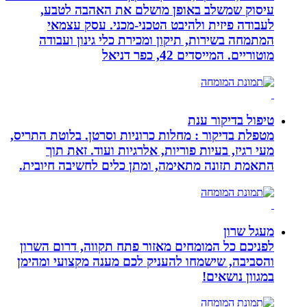
עיסוק שמשלב באופן מושלם את האהבה לטבע,
לעבודה פיזית ולהיבט הטכני-מכני. עסק עצמאי
המתמחה בשירות, תיקון ומכירת כלי גינון ועבודה
מוטוריים. המייסדים 42, כפר דניאל
טיפול בדיקור ענת
מטפלת בדיקור : מחלות כרוניות וסרטן. בלוטת התריס,
מעי רגיז, בעיות פוריות, אלרגיות ועוד. זאת תוך
התאמת תזונה מתאימה, ומתן כלים לחשיבה חיובית.
מעגל שרון
לפניכם כל המומחים מאזור פתח תקווה, דרום השרון
והסביבה, שישמחו להעניק לכם מענה מקצועי ומהימן
במגוון נושאים!