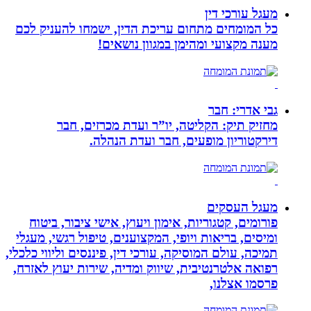
מעגל עורכי דין
כל המומחים מתחום עריכת הדין, ישמחו להעניק לכם
מענה מקצועי ומהימן במגוון נושאים!
גבי אדרי: חבר
מחזיק תיק: הקליטה, יו”ר ועדת מכרזים, חבר
דירקטוריון מופעים, חבר ועדת הנהלה.
מעגל העסקים
פורומים, קטגוריות, אימון ויעוץ, אישי ציבור, ביטוח
ומיסים, בריאות ויופי, המקצוענים, טיפול רגשי, מעגלי
תמיכה, עולם המוסיקה, עורכי דין, פיננסים וליווי כלכלי,
רפואה אלטרנטיבית, שיווק ומדיה, שירות יעוץ לאזרח,
פרסמו אצלנו,