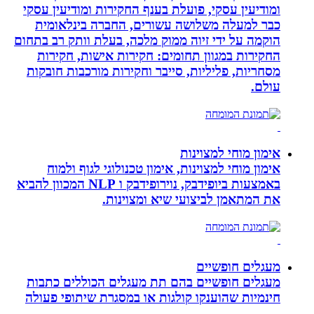
ומודיעין עסקי, פועלת בענף החקירות ומודיעין עסקי
כבר למעלה משלושה עשורים, החברה בינלאומית
הוקמה על ידי זיוה ממוק מלכה, בעלת וותק רב בתחום
החקירות במגוון תחומים: חקירות אישות, חקירות
מסחריות, פליליות, סייבר וחקירות מורכבות חובקות
עולם.
אימון מוחי למצוינות
אימון מוחי למצוינות, אימון טכנולוגי לגוף ולמוח
באמצעות ביופידבק, נוירופידבק ו NLP המכוון להביא
את המתאמן לביצועי שיא ומצוינות.
מעגלים חופשיים
מעגלים חופשיים בהם תת מעגלים הכוללים כתבות
חינמיות שהוענקו קולגות או במסגרת שיתופי פעולה