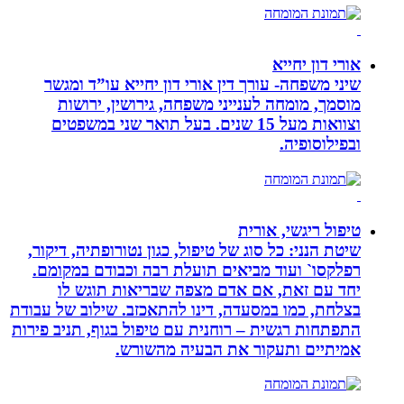
אורי דון יחייא
שיני משפחה- עורך דין אורי דון יחייא עו”ד ומגשר
מוסמך, מומחה לענייני משפחה, גירושין, ירושות
וצוואות מעל 15 שנים. בעל תואר שני במשפטים
ובפילוסופיה.
טיפול ריגשי, אורית
שיטת הנני: כל סוג של טיפול, כגון נטורופתיה, דיקור,
רפלקסו` ועוד מביאים תועלת רבה וכבודם במקומם.
יחד עם זאת, אם אדם מצפה שבריאות תוגש לו
בצלחת, כמו במסעדה, דינו להתאכזב. שילוב של עבודת
התפתחות רגשית – רוחנית עם טיפול בגוף, תניב פירות
אמיתיים ותעקור את הבעיה מהשורש.