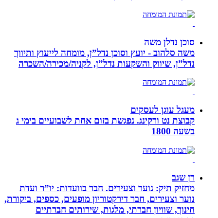
סוכן נדלן משה
משה סלהוב - יועץ וסוכן נדל”ן, מומחה לייעוץ ותיווך
נדל”ן, שיווק והשקעות נדל”ן, לקניה/מכירה/השכרה
מעגל עוגן לעסקים
קבוצת נט ורקינג. נפגשת בזום אחת לשבועיים בימי ג
בשעה 1800
רן שגב
מחזיק תיק: נוער וצעירים. חבר בוועדות: יו”ר ועדת
נוער וצעירים, חבר דירקטוריון מופעים, כספים, ביקורת,
חינוך, שוויון חברתי, מלגות, שירותים חברתיים