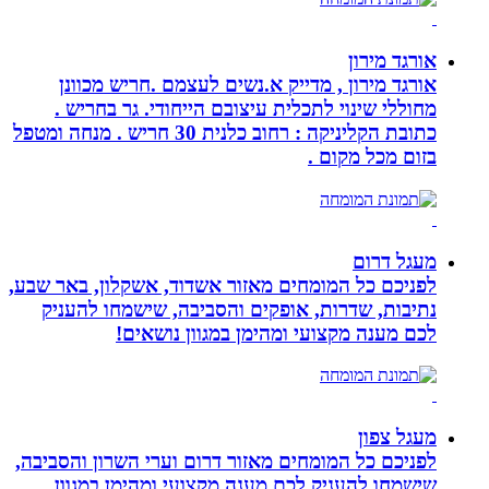
אורגד מירון
אורגד מירון , מדייק א.נשים לעצמם .חריש מכוונן
מחוללי שינוי לתכלית עיצובם הייחודי. גר בחריש .
כתובת הקליניקה : רחוב כלנית 30 חריש . מנחה ומטפל
בזום מכל מקום .
מעגל דרום
לפניכם כל המומחים מאזור אשדוד, אשקלון, באר שבע,
נתיבות, שדרות, אופקים והסביבה, שישמחו להעניק
לכם מענה מקצועי ומהימן במגוון נושאים!
מעגל צפון
לפניכם כל המומחים מאזור דרום וערי השרון והסביבה,
שישמחו להעניק לכם מענה מקצועי ומהימן במגוון