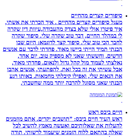
סיפורים קצרים מהחיים
מעגל סיפורים קצרים מהחיים . איך הכרתי את אשתי,
איך פיטרו אולי שלא בצדק מהעבודה,עיוות דין שקרה
לי במהלך החיים, דבר טוב שקרה שלי. סיפור שקרה
לחבר הכי טוב שלי. סיפור קצר לדוגמא: היום שבו
הבנתי תמיד הייתי ביישן מאוד. פחדתי לדבר עם אנשים
חדשים, וחששתי שאני לא מספיק טוב. יום אחד,
נאלצתי לעמוד מול קהל גדול ולנאום. פחדתי מאוד,
אבל עשיתי את זה בכל זאת. להפתעתי, אנשים אהבו
את הנאום שלי, ואפילו קיבלתי מחמאות. באותו רגע
הבנתי שאני מסוגל להרבה יותר ממה שחשבתי.
חיים ביבס ראש
ראש העיר חיים ביבס: ”תושבים יקרים. אתם מוזמנים
להעלות את שאלותיכם ואעשה מאמץ להשיב לכל
שאלה בהתאם ללוח הזמנים שיעמוד לרשותי. תודה