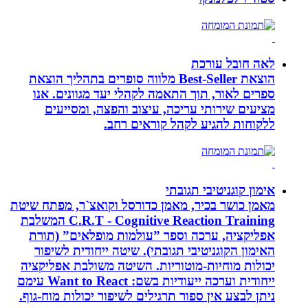
לאה חובל עורכת
הוצאת Best-Seller מלווה סופרים בתהליך הוצאת
ספרים לאור, תוך התאמה לקהלי יעד מגוונים. אנו
מציעים שירותי עריכה, עיצוב והפצה, ומסייעים
ללקוחות להגיע לקהל קוראים רחב.
אימון קוגניטיבי תגובתי
מאמן כושר בכיר, מאמן כדורסל וקואצ`ר, מפתח שיטת
C.R.T - Cognitive Reaction Training המשלבת
אפליקציה, ערכה וספר ”עולמות מופלאים” (תורת
האימון הקוגניטיבי תגובתי). שיטה ייחודית לשיפור
יכולות מוחיות-מוטוריות. השיטה משולבת אפליקציה
ייחודית וערכה ייעודיות בשם: Want to React עימם
ניתן לבצע אין ספור תרגילים לשיפור יכולות מוח-גוף.