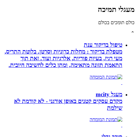
לי תמיכה
תומכים בכולם
טיפול בדיקור ענת
מטפלת בדיקור : מחלות כרוניות וסרטן. בלוטת התריס,
מעי רגיז, בעיות פוריות, אלרגיות ועוד. זאת תוך
התאמת תזונה מתאימה, ומתן כלים לחשיבה חיובית.
מעגל mcity
מקדם עסקים קטנים באופן אורגני - לא קודמת לא
שילמת
סובב נדלן