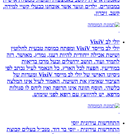
במבוגרים, ילדים ונוער אשר אובחנו כבעלי קשיי למידה,
קשב, זיכרון.
יולי לב VixiV
יולי לב מייסד VixiV ומפתח כמוסה טבעית לחלוטין
ושיטת אכילה ייחודית להיות רענן, נמרץ, מאושר, רזה
לתמיד ועוד. תושב ירושלים ובעל מרכז בריאות
במודיעין, הפצה לכל הארץ. כל הנאמר לעיל נכתב לפי
ניסיונו האישי של יולי לב מייסד VixiV ומעדות של
הציבור שאימץ את השיטה, האמור לעיל אינו המלצה
כלשהי. תוסף תזונה אינו תרופה ואין ליחס לו סגולות
מרפא, יש להיוועץ עם רופא לפני שימוש.
התחדשות עירונית יוסי
התחדשות עירונית - יוסי בר דוד, מנכ״ל בעלים קבוצת