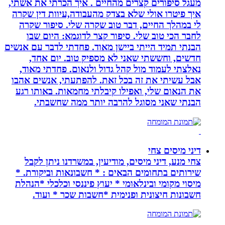
מעגל סיפורים קצרים מהחיים . איך הכרתי את אשתי,
איך פיטרו אולי שלא בצדק מהעבודה,עיוות דין שקרה
לי במהלך החיים, דבר טוב שקרה שלי. סיפור שקרה
לחבר הכי טוב שלי. סיפור קצר לדוגמא: היום שבו
הבנתי תמיד הייתי ביישן מאוד. פחדתי לדבר עם אנשים
חדשים, וחששתי שאני לא מספיק טוב. יום אחד,
נאלצתי לעמוד מול קהל גדול ולנאום. פחדתי מאוד,
אבל עשיתי את זה בכל זאת. להפתעתי, אנשים אהבו
את הנאום שלי, ואפילו קיבלתי מחמאות. באותו רגע
הבנתי שאני מסוגל להרבה יותר ממה שחשבתי.
דיני מיסים צחי
צחי מנע, דיני מיסים, מודיעין, במשרדנו ניתן לקבל
שירותים בתחומים הבאים : * חשבונאות וביקורת. *
מיסוי מקומי ובינלאומי * יעוץ פיננסי וכלכלי *הנהלת
חשבונות חיצונית ופנימית *חשבות שכר * ועוד.