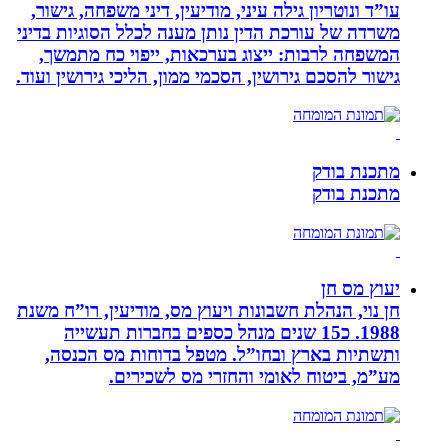
עו”ד ונוטריון גילה עיני, מודיעין, דיני משפחה, גישור,
משרדה של עורכת הדין נותן מענה לכלל הסוגיות בדיני
המשפחה לרבות: ייצוג בערכאות, ייפוי כח מתמשך,
גישור להסכם גירושין, הסכמי ממון, הליכי גירושין ועוד.
מתכנת בודק
מתכנת בודק
יעוץ מס חן
חן נוי, הנהלת חשבונות ויעוץ מס, מודיעין, רו”ח משנת
1988. כ15 שנים מנהל כספים בחברות תעשייה
ותשתיות בארץ ובחו”ל. מטפל בדוחות מס הכנסה,
מע”מ, ביטוח לאומי והחזרי מס לשכירים.