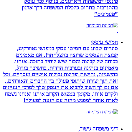
פיננסי למשפחות ולארגונים. בנוסף לכך עוסק
בהתנדבות בתחום כלכלת המשפחה דרך ארגון
”פעמונים”
חמישי עיסקי
סוגרים שבוע עם חמישי עסקי במפגשי נטוורקינג,
קבוצת העסקים שרוצה בהצלחתך!. אנו מאמינים
בכוחה של קבוצה והכוח שיש ליחיד בתוכה. אנחנו.
מאמינים בנתינה ובערבות הדדית. בחשיבה בגדול,
בהישגיות, נחישות ופריצת גבולות אישיים ועסקיים. וכל
זאת תוך יצירת שיתופי פעולה בין החברים והאורחים..
אם גם לך חשוב להביא את העסק שלך למרכז העניינים
ולקדם אותו, מקומך במפגש הקרוב איתנו ואנחנו נשמח
לארח אותך למפגש מהנה עם הנעה לפעולה!
דיני משפחה גישור,