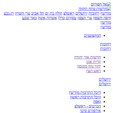
ן
רחובות
ירושלים
ראשלצ
חולון בת ים
תל אביב
ערי השרון
רג-גבע
והצפון
ערי הצפון
עסקים ונדלן
אשדוד-אשק
באר שבע
ן
ן
המקצוענים
ת
ת
חדשות אור יהודה
קרית אונו
יהוד נווה מונוסון
ראש העין
ים
ים
היכל התרבות מודיעין
היכל התרבות ראשון
זאפה
הכרטיס - ראשלצ
אירפורט סיטי