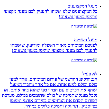
מעגל המקצוענים
כל המקצוענים שלנו ישמחו להעניק לכם מענה מקצועי
ומהימן במגוון נושאים!
מעגל השפלה
לפניכם המומחים מאזור השפלה ומודיעין, שישמחו
להעניק לכם מענה מקצועי ומהימן במגוון נושאים!
לא פעיל
הנטוורקינג החדשני של פורום המומחים. אחד למען
כולם וכולם למען אחת. אם כל אחד מחברי המעגל
ישתף את הכרטיס עם חבריו כפי שהוא בחר אותם, אז
נקבל מעגל שתמיכה של כולם שתומכים בכולם. מערכת
הפורום תקדם את המיניסייט בקידום אורגני וממומן
בפייסבוק.. תחזוקה ותמיכה כלולים במחיר.