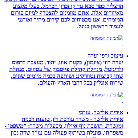
הרצליה כפר סבא עד קו זכרון הכרמל. בעלי מקצוע
מאיזורים אלה, אתם מוזמנים להצטרף למיזם פורום
המומחים. אנו מבטיחים לכם קידום מהיר ואורגני
לעמוד הראשון בגוגל.
עיצוב גרפי יערה
יערה רוזי (צינמון), בקעת אונו, יהוד, מעצבת לדפוס
ולדיגיטל, מנהלת קהילת פייסבוק של עסקים, מנהלת
שתי קבוצות נטוורקינג ושותפה בכמה מיזמים שונים.
שירות אונליין בכל רחבי הארץ והעולם.
אירית אלישר, עורכי
אירית אלישר - משרד עורכת דין, טוענת רבנית
ומגשרת, תושבת נוף איילון, מבעלות משרד: ”משפטי -
משפחתי, פועלת בשיתוף פעולה עם עו”ד שרה נבון