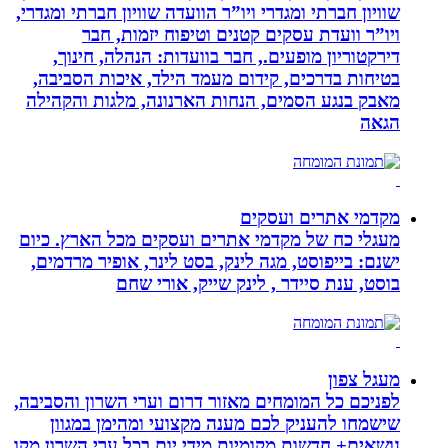
שוויון חברתי ומגדרי ויו”ר הוועדה שוויון חברתי ומגדרי,
ויו”ר וועדת עסקים קטנים וטיפוח יזמות, חבר
דירקטוריון מופעים., חבר בוועדות: הנהלה, חינוך,
בטיחות בדרכים, קידום מעמד הילד, איכות הסביבה,
מאבק בנגע הסמים, הנחות הארנונה, מלגות והקהילה
הגאה
מקדמי אתרים ועסקים
מעגלי כח של מקדמי אתרים ועסקים מכל הארץ. כיום
ישנם: בייפוסט, מגה לינק, בסט לינר, אופיר מרדמים,
בוסט, ענת סיידר , לינק שייק, אורי שחם
מעגל צפון
לפניכם כל המומחים מאזור דרום וערי השרון והסביבה,
שישמחו להעניק לכם מענה מקצועי ומהימן במגוון
נושאים+ חדשות מקומיות מידי יום בכל ערי השרון מקו