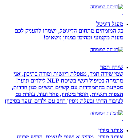
מעגל דיגיטל
כל המומחים מתחום הדיגיטל, ישמחו להעניק לכם
מענה מקצועי ומהימן במגוון נושאים!
שירה תמר
שמי שירה תמר, מטפלת ריגשית ומורה בתיכון. אני
מתמחה בטיפול רגשי בשיטת NLP לילדים ונוער!
מסייעת בהתמודדות עם קשיים רגשיים כגון חרדות,
הצפות רגשיות, חוסר ביטחון, פחד ועוד. עוזרת גם
לציבור הדתי ובעלת ניסיון רחב עם ילדים ונוער בסיכון)
אורגד מירון
אורגד מירון , מדייק א.נשים לעצמם .חריש מכוונן