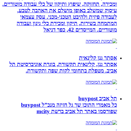
ומכירה, תחזוקה, שיפוץ ותיקון של כלי עבודה מוטוריים.
עיסוק שמשלב באופן מושלם את האהבה לטבע,
לעבודה פיזית ולהיבט הטכני-מכני. עסק עצמאי
המתמחה בשירות, תיקון ומכירת כלי גינון ועבודה
מוטוריים. המייסדים 42, כפר דניאל
אסתר גנן קלינאית
אסתר גנן, קלינאית תקשורת, בוגרת אוניברסיטת תל
אביב. מטפלת בתחומי לקות שפה ותקשורת.
תל אביב buypost
כל מאמרי התוכן שך גל חזיזה מנכ”ל buypost
שפורסמו באתר תל אביב ברשת mcity