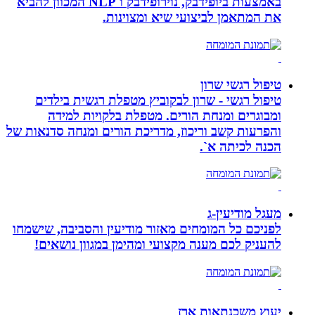
באמצעות ביופידבק, נוירופידבק ו NLP המכוון להביא
את המתאמן לביצועי שיא ומצוינות.
טיפול רגשי שרון
טיפול רגשי - שרון לבקוביץ מטפלת רגשית בילדים
ומבוגרים ומנחת הורים. מטפלת בלקויות למידה
והפרעות קשב וריכוז, מדריכת הורים ומנחה סדנאות של
הכנה לכיתה א`.
מעגל מודיעין-ג
לפניכם כל המומחים מאזור מודיעין והסביבה, שישמחו
להעניק לכם מענה מקצועי ומהימן במגוון נושאים!
יעוץ משכנתאות ארז