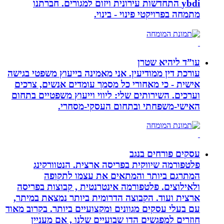
ybdi התחדשות עירונית ויזום למגורים. חברתנו
מתמחה בפרויקטי פינוי - בינוי.
עו”ד ליהיא שטרן
עורכת דין ממודיעין. אני מאמינה בייעוץ משפטי בגישה
אישית - כי מאחורי כל מסמך עומדים אנשים, צרכים
וערכים. השירותים שלי: ליווי וייעוץ משפטיים בתחום
האישי-משפחתי ובתחום העסקי-מסחרי.
עסקים פורחים בנגב
פלטפורמה שיווקית בפריסה ארצית. הנטוורקינג
המתרגם ביותר והמתאים את עצמו לתקופה
ולאילוצים. פלטפורמה אינטרנטית , קבוצות בפריסה
ארצית ועוד. הקבוצה הדרומית ביותר נמצאת במיתר,
עם בעלי עסקים מגוונים ומקצועיים ביותר. בקרוב מאוד
חוזרים למפגשים הדו שבועיים שלנו , אם מעניין