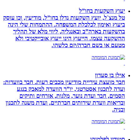
יעוץ השקעות בחו”ל
טל מנצ`ל, יועץ השקעות נדלן בחו”ל, מודיעין, וכן עוסק
ביעוץ ואימון לכלכלת המשפחה. ההתמחות שלי הינה
בהשקעות בארה”ב ובאנגליה, ליווי מלא של תהליך
ההשקעה עצמו. הייעוץ הינו ייעוץ אובייקטיבי ולא
מטעם או בשם חברה/יזם כלשהו.
אילן בן סעדון
חבר מועצת עיריית מודיעין מכבים רעות. חבר בוועדות:
ועדה לתכנון אסטרטגי, יו”ר הוועדה למאבק בנגע
הסמים, חבר ועדת נוער, מלגות, אזרחים ותיקים
ובריאות וועדת שירותים חברתיים, ועדת משנה לתכנון
ובניה.
סטודיו לפלמנקו