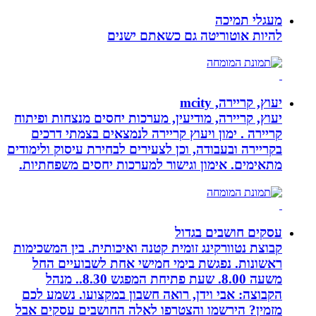
מעגלי תמיכה
להיות אוטוריטה גם כשאתם ישנים
יעוץ, קריירה, mcity
יעוץ, קריירה, מודיעין, מערכות יחסים מנצחות ופיתוח
קריירה . ימון ויעוץ קריירה לנמצאים בצמתי דרכים
בקריירה ובעבודה, וכן לצעירים לבחירת עיסוק ולימודים
מתאימים. אימון וגישור למערכות יחסים משפחתיות.
עסקים חושבים בגדול
קבוצת נטוורקינג זומית קטנה ואיכותית. בין המשכימות
ראשונות. נפגשת בימי חמישי אחת לשבועיים החל
משעה 8.00. שעת פתיחת המפגש 8.30.. מנהל
הקבוצה: אבי וידן, רואה חשבון במקצועו. נשמע לכם
מזמין? הירשמו והצטרפו לאלה החושבים עסקים אבל