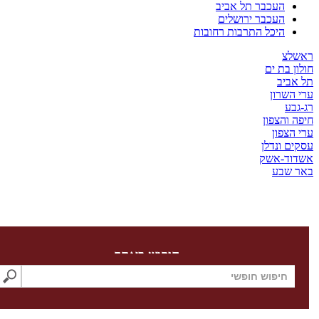
העכבר תל אביב
העכבר ירושלים
היכל התרבות רחובות
צ
בת ים
יב
שרון
ע
והצפון
צפון
 ונדלן
ד-אשק
שבע
חיפוש באתר