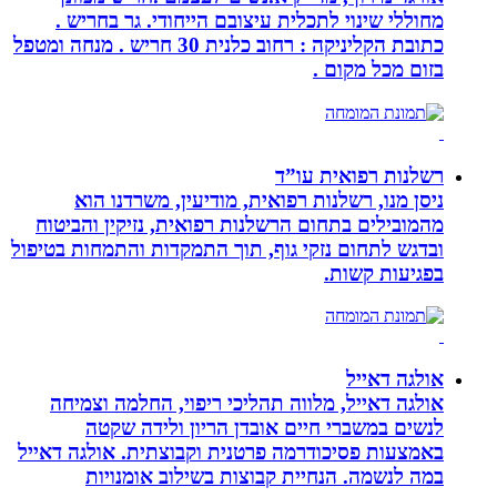
מחוללי שינוי לתכלית עיצובם הייחודי. גר בחריש .
כתובת הקליניקה : רחוב כלנית 30 חריש . מנחה ומטפל
בזום מכל מקום .
רשלנות רפואית עו”ד
ניסן מנו, רשלנות רפואית, מודיעין, משרדנו הוא
מהמובילים בתחום הרשלנות רפואית, נזיקין והביטוח
ובדגש לתחום נזקי גוף, תוך התמקדות והתמחות בטיפול
בפגיעות קשות.
אולגה דאייל
אולגה דאייל, מלווה תהליכי ריפוי, החלמה וצמיחה
לנשים במשברי חיים אובדן הריון ולידה שקטה
באמצעות פסיכודרמה פרטנית וקבוצתית. אולגה דאייל
במה לנשמה. ‏הנחיית קבוצות בשילוב אומנויות‏