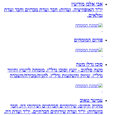
אבי אלבז מודיעין
יו”ר האופוזיציה, ועדות: חבר ועדת מכרזים וחבר ועדת
גמלאים.
פורום המומחים
סוכן נדלן משה
משה סלהוב - יועץ וסוכן נדל”ן, מומחה לייעוץ ותיווך
נדל”ן, שיווק והשקעות נדל”ן, לקניה/מכירה/השכרה
עמיעד טאוב
מחזיק תיקים: שירותיים חברתיים ושירותי דת. חבר
בוועדות: יו”ר ועדת שירותים חברתיים, יו”ר ועדת דת,