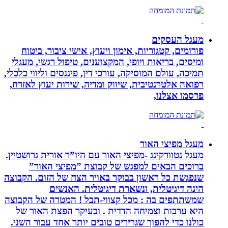
מעגל העסקים
פורומים, קטגוריות, אימון ויעוץ, אישי ציבור, ביטוח
ומיסים, בריאות ויופי, המקצוענים, טיפול רגשי, מעגלי
תמיכה, עולם המוסיקה, עורכי דין, פיננסים וליווי כלכלי,
רפואה אלטרנטיבית, שיווק ומדיה, שירות יעוץ לאזרח,
פרסמו אצלנו,
מעגל מפיצי האור
מעגל נטוורקינג -מפיצי האור עם היו”ר אורית גרושטיין.
ברוכים הבאים למפגש של קבוצת ”מפיצי האור”
שנפגשת כל ראשון בבוקר באויר הצח של הזום. הקבוצה
הינה דיגיטלית, ונשארת דיגיטלית. האנשים
שמשתתפים בה : מכל קצווי-תבל ! המטרה של הקבוצה
היא ערבות וצמיחה הדדית . ובעיקר הפצת האור של
כולנו כדי להפוך שגרירים טובים יותר אחד עבור השני.